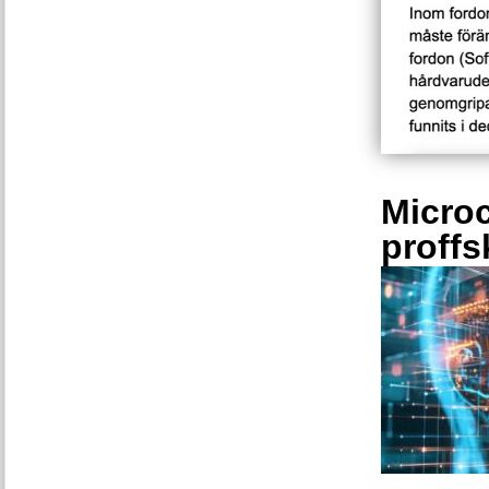
Microc
proffs