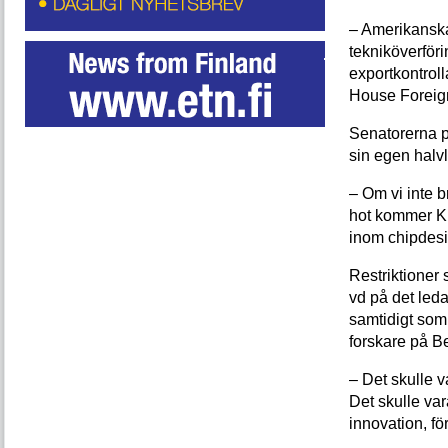
– Amerikanska
tekniköverföri
exportkontrol
House Foreign
Senatorerna på
sin egen halvl
– Om vi inte b
hot kommer Ki
inom chipdesi
Restriktioner 
vd på det led
samtidigt som 
forskare på B
– Det skulle v
Det skulle var
innovation, f