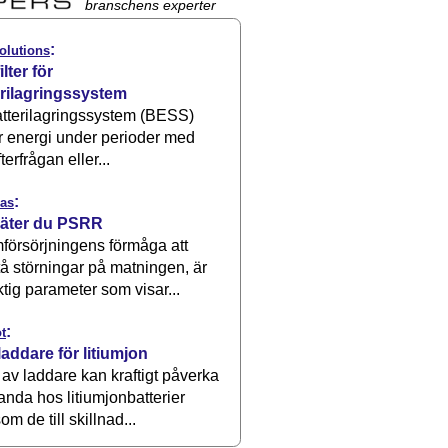
branschens experter
:
olutions
ilter för
erilagringssystem
atterilagringssystem (BESS)
r energi under perioder med
terfrågan eller...
:
as
äter du PSRR
försörjningens förmåga att
å störningar på matningen, är
ktig parameter som visar...
:
t
laddare för litiumjon
 av laddare kan kraftigt påverka
anda hos litiumjonbatterier
om de till skillnad...