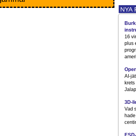
NYA
Burke
inst
16 vi
plus
progr
ameri
Open
AI-jä
krets
Jalap
3D-li
Vad s
hade
centi
ESD-