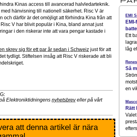
hindra Kinas access till avancerad halvledarteknik.
med hänvisning till nationell säkerhet. Risc V är
EMI S
n och därför är det omöjligt att förhindra Kina från att
EMI-f
isc V har blivit populär i Kina, bland annat just
batt
eringar i den riskerar inte att vara pengar kastade i
Ett b
lagra
låg ef
sen skrev sig för ett par år sedan i Schweiz
just för att
t tydligt. Stiftelsen insåg att Risc V riskerade att bli
Renes
ndelskriget.
Så m
Ström
motst
en vi
på Elektroniktidningens
nyhetsbrev
eller på vårt
Masco
Rätt 
Valet
prest
era att denna artikel är nära
efters
 gammal