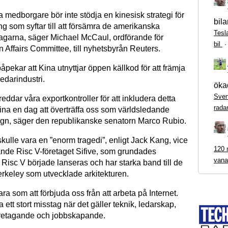
 medborgare bör inte stödja en kinesisk strategi för
bila
ng som syftar till att försämra de amerikanska
Tesl
lagarna, säger Michael McCaul, ordförande för
bil
 Affairs Committee, till nyhetsbyrån Reuters.
pekar att Kina utnyttjar öppen källkod för att främja
edarindustri.
ökad
Sven
reddar våra exportkontroller för att inkludera detta
rada
na en dag att överträffa oss som världsledande
gn, säger den republikanske senatorn Marco Rubio.
skulle vara en ”enorm tragedi”, enligt Jack Kang, vice
120 m
ande Risc V-företaget Sifive, som grundades
vana
Risc V började lanseras och har starka band till de
erkeley som utvecklade arkitekturen.
ara som att förbjuda oss från att arbeta på Internet.
a ett stort misstag när det gäller teknik, ledarskap,
öretagande och jobbskapande.