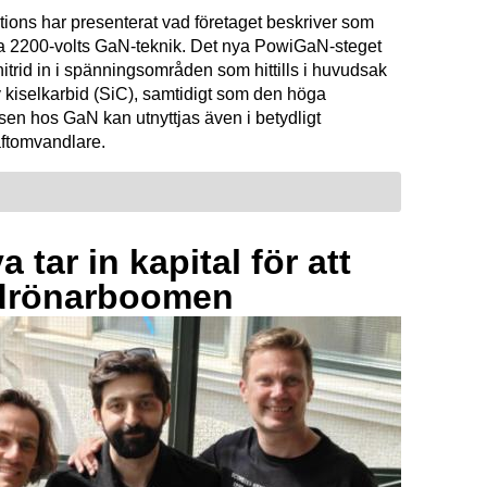
tions har presenterat vad företaget beskriver som
ta 2200-volts GaN-teknik. Det nya PowiGaN-steget
mnitrid in i spänningsområden som hittills i huvudsak
 kiselkarbid (SiC), samtidigt som den höga
sen hos GaN kan utnyttjas även i betydligt
raftomvandlare.
 tar in kapital för att
drönarboomen