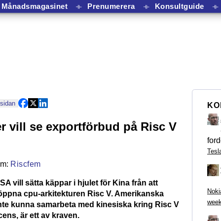
Månadsmagasinet
⟛
Prenumerera
⟛
Konsultguide
⟛
 sidan
KO
r vill se exportförbud på Risc V
ford
Tesl
Riscfem
A vill sätta käppar i hjulet för Kina från att
Noki
 öppna cpu-arkitekturen Risc V. Amerikanska
week
inte kunna samarbeta med kinesiska kring Risc V
cens, är ett av kraven.