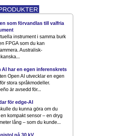
 PRODUKTER
n som förvandlas till valfria
rument
rtuella instrument i samma burk
 en FPGA som du kan
ammera. Australisk-
kanska...
 AI har en egen inferenskrets
tten Open AI utvecklar en egen
 för stora språkmodeller.
eño är avsedd för...
dar för edge-AI
kulle du kunna göra om du
 en kompakt sensor – en dryg
meter lång – som du kunde...
pistol på 30 kV