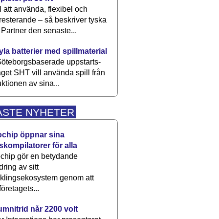
 att använda, flexibel och
esterande – så beskriver tyska
artner den senaste...
kyla batterier med spillmaterial
öteborgsbaserade upp­starts­
aget SHT vill använda spill från
ktionen av sina...
ASTE NYHETER
ochip öppnar sina
skompilatorer för alla
chip gör en betydande
dring av sitt
cklingsekosystem genom att
företagets...
umnitrid når 2200 volt