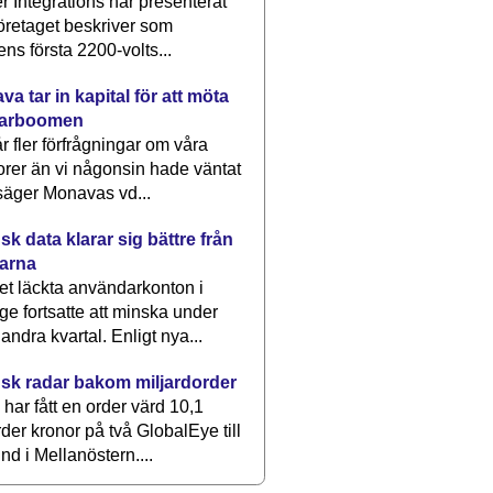
 Integrations har presenterat
öretaget beskriver som
ens första 2200-volts...
a tar in kapital för att möta
arboomen
får fler förfrågningar om våra
rer än vi någonsin hade väntat
säger Monavas vd...
k data klarar sig bättre från
arna
et läckta användarkonton i
ge fortsatte att minska under
 andra kvartal. Enligt nya...
sk radar bakom miljardorder
har fått en order värd 10,1
rder kronor på två GlobalEye till
nd i Mellanöstern....