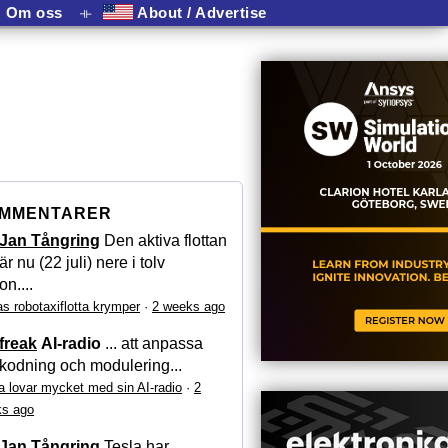
Om oss
⟛
About / Advertise
MMENTARER
Jan Tångring
Den aktiva flottan
är nu (22 juli) nere i tolv
on....
as robotaxiflotta krymper
·
2 weeks ago
freak
AI-radio
... att anpassa
kodning och modulering...
a lovar mycket med sin AI-radio
·
2
s ago
Jan Tångring
Tesla har