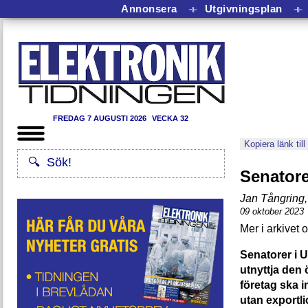
Annonsera
⟛
Utgivningsplan
⟛
FREDAG 7 AUGUSTI 2026
VECKA 32
Kopiera länk till
Senatore
Jan Tångring
,
09 oktober 2023
Senatorer i US
utnyttja den
företag ska 
utan exportli