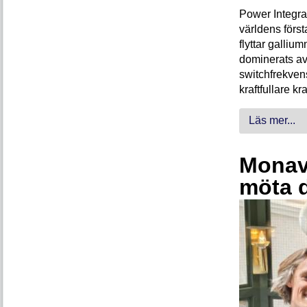
Power Integra
världens förs
flyttar galliu
dominerats av
switchfrekven
kraftfullare k
Läs mer...
Monava
möta 