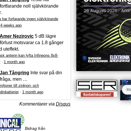
fortfarande noll självkörande
r.
a har forfarande ingen självkörande
·
4 weeks ago
Amer Nezirovic
5 dB lägre
förlust motsvarar ca 1.8 gånger
 uteffekt.
sk antenn kan lyfta Infineons 8x8-
r
·
1 month ago
Jan Tångring
Inte svar på din
fråga, men …
iljoner till zinkjon- och
dinbatterier
·
1 month ago
Kommentarer via
Disqus
Bidrag från