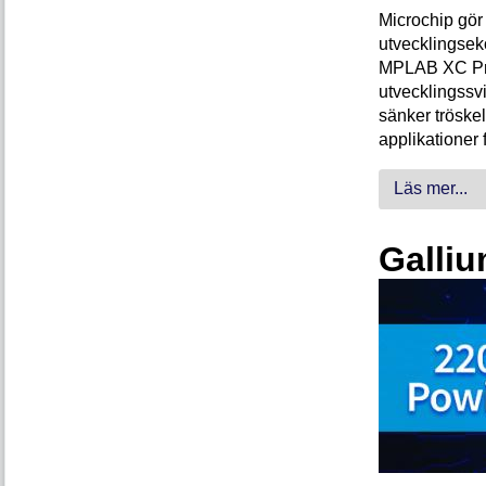
Microchip gör 
utvecklingsek
MPLAB XC Pro-
utvecklingssvi
sänker tröskel
applikationer 
Läs mer...
Galliu