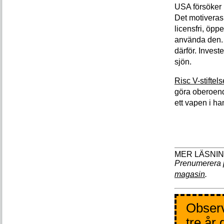
USA försöker 
Det motiveras 
licensfri, öppe
använda den. R
därför. Invest
sjön.
Risc V-stiftel
göra oberoende
ett vapen i ha
Prenumerera 
magasin
.
Observ
tre år