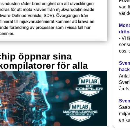
Power
vad f
värld
Monav
drön
- Vi 
senso
oss, 
hip öppnar sina
kompilatorer för alla
Svens
hack
Antal
Sveri
årets
Sven
Saab 
milja
en ku