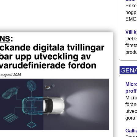
Enkel
högpr
EMC P
Vill 
Det G
föret
produ
SEN
Micr
proff
Micro
förän
utve
göra 
Galli