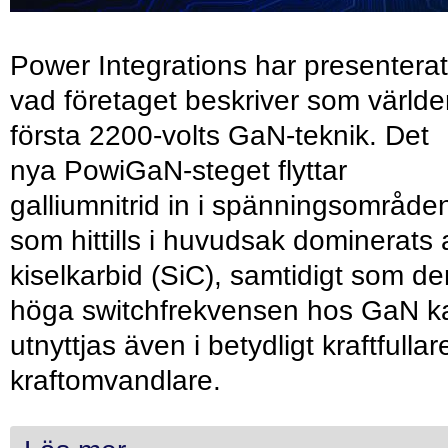
Power Integrations har presenterat
vad företaget beskriver som värld
första 2200-volts GaN-teknik. Det
nya PowiGaN-steget flyttar
galliumnitrid in i spänningsområde
som hittills i huvudsak dominerats 
kiselkarbid (SiC), samtidigt som de
höga switchfrekvensen hos GaN k
utnyttjas även i betydligt kraftfullar
kraftomvandlare.