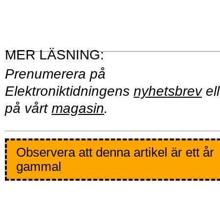
Prenumerera på
Elektroniktidningens
nyhetsbrev
ell
på vårt
magasin
.
Observera att denna artikel är ett år
gammal