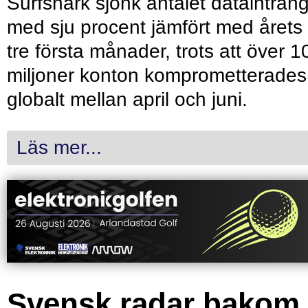
Surfshark sjönk antalet dataintrån
med sju procent jämfört med årets
tre första månader, trots att över 1
miljoner konton komprometterades
globalt mellan april och juni.
Läs mer...
Svensk radar bakom