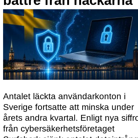
bättre från hackarna
Antalet läckta användarkonton i
Sverige fortsatte att minska under
årets andra kvartal. Enligt nya siffr
från cybersäkerhetsföretaget