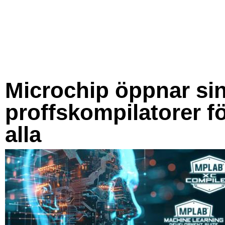
Microchip öppnar si
proffskompilatorer f
alla