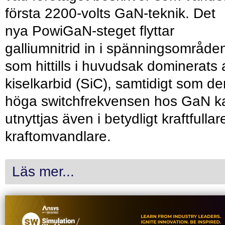
första 2200-volts GaN-teknik. Det
nya PowiGaN-steget flyttar
galliumnitrid in i spänningsområde
som hittills i huvudsak dominerats 
kiselkarbid (SiC), samtidigt som de
höga switchfrekvensen hos GaN k
utnyttjas även i betydligt kraftfullar
kraftomvandlare.
Läs mer...