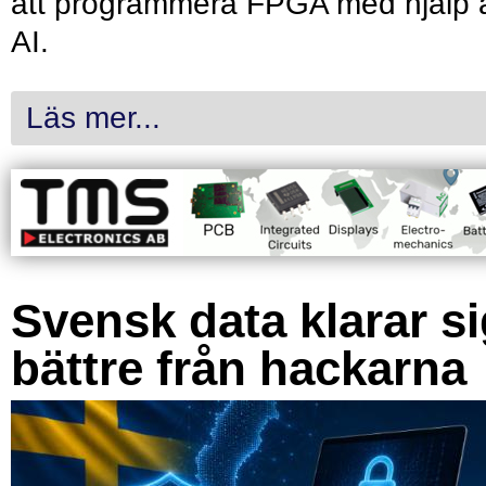
att programmera FPGA med hjälp 
AI.
Läs mer...
Svensk data klarar s
bättre från hackarna