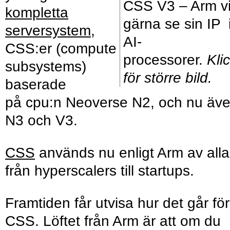
CSS V3 – Arm vi
kompletta
gärna se sin IP 
serversystem
,
AI-
CSS:er (compute
processorer.
Kli
subsystems)
för större bild.
baserade
på cpu:n Neoverse N2, och nu äv
N3 och V3.
CSS
används nu enligt Arm av alla
från hyperscalers till startups.
Framtiden får utvisa hur det går för
CSS. Löftet från Arm är att om du