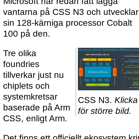
Microsoft har redan fått lägga
vantarna på CSS N3 och utvecklar
sin 128-kärniga processor Cobalt
100 på den.
Tre olika
foundries
tillverkar just nu
chiplets och
systemkretsar
CSS N3.
Klicka
baserade på Arm
för större bild.
CSS, enligt Arm.
Det finns ett officiellt ekosystem kr