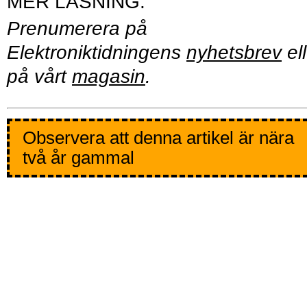
Prenumerera på
Elektroniktidningens
nyhetsbrev
ell
på vårt
magasin
.
Observera att denna artikel är nära
två år gammal