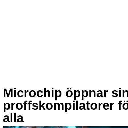
Microchip öppnar si
proffskompilatorer f
alla