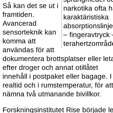
Så kan det se ut i
narkotika ofta h
framtiden.
karaktäristiska
Avancerad
absorptionslinje
sensorteknik kan
– fingeravtryck 
komma att
terahertzområd
användas för att
dokumentera brottsplatser eller let
efter droger och annat otillåtet
innehåll i postpaket eller bagage. I
realtid och i rumstemperatur, för at
nämna två utmanande bivillkor.
Forskningsinstitutet Rise började l