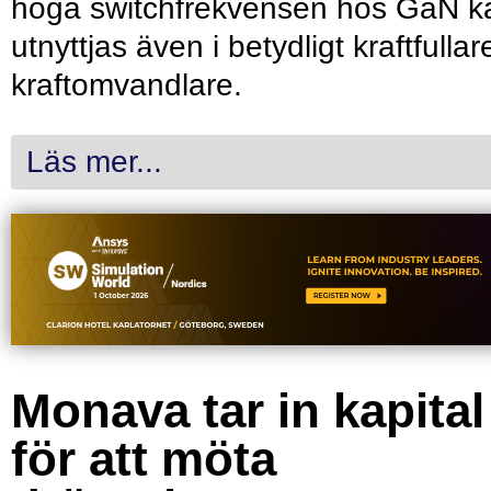
höga switchfrekvensen hos GaN k
utnyttjas även i betydligt kraftfullar
kraftomvandlare.
Läs mer...
Monava tar in kapital
för att möta