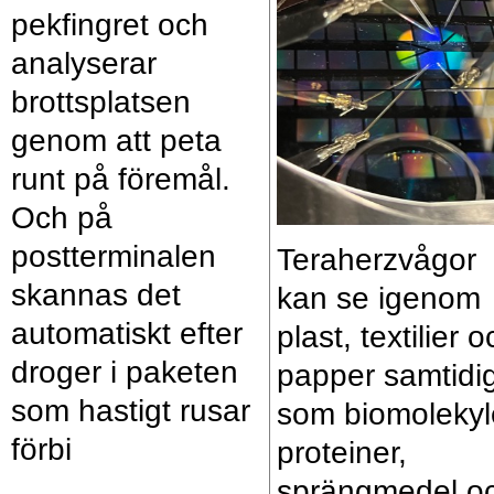
pekfingret och
analyserar
brottsplatsen
genom att peta
runt på föremål.
Och på
postterminalen
Teraherzvågor
skannas det
kan se igenom
automatiskt efter
plast, textilier 
droger i paketen
papper samtidig
som hastigt rusar
som biomolekyl
förbi
proteiner,
sprängmedel o