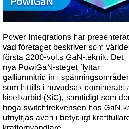
Power Integrations har presenterat
vad företaget beskriver som värld
första 2200-volts GaN-teknik. Det
nya PowiGaN-steget flyttar
galliumnitrid in i spänningsområde
som hittills i huvudsak dominerats 
kiselkarbid (SiC), samtidigt som de
höga switchfrekvensen hos GaN k
utnyttjas även i betydligt kraftfullar
kraftomvandlare.