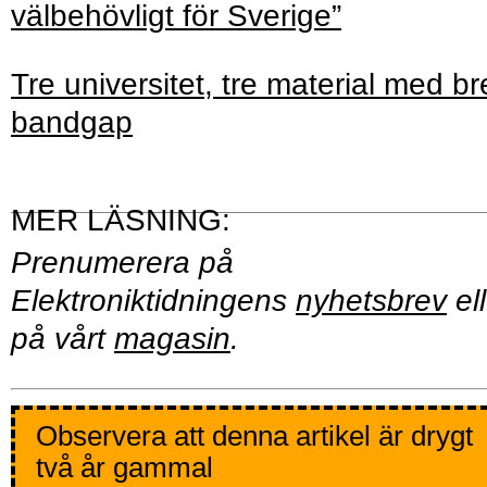
välbehövligt för Sverige”
Tre universitet, tre material med br
bandgap
Prenumerera på
Elektroniktidningens
nyhetsbrev
ell
på vårt
magasin
.
Observera att denna artikel är drygt
två år gammal