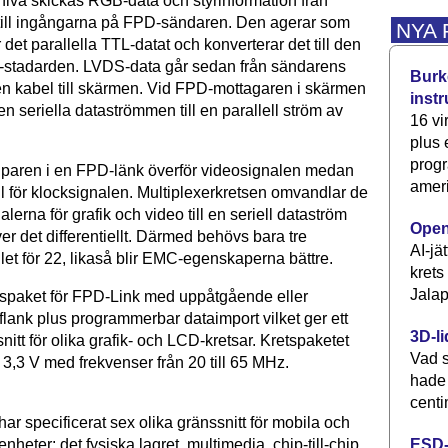
-nivå skickas RGB-data och styrinformation från
 till ingångarna på FPD-sändaren. Den agerar som
NYA
r det parallella TTL-datat och konverterar det till den
-stadarden. LVDS-data går sedan från sändarens
Burke
en kabel till skärmen. Vid FPD-mottagaren i skärmen
inst
n seriella dataströmmen till en parallell ström av
16 vi
plus
progr
a paren i en FPD-länk överför videosignalen medan
ameri
till för klocksignalen. Multiplexerkretsen omvandlar de
alerna för grafik och video till en seriell dataström
Open
er det differentiellt. Därmed behövs bara tre
AI-jä
llet för 22, likaså blir EMC-egenskaperna bättre.
krets
Jalap
tspaket för FPD-Link med uppåtgående eller
lank plus programmerbar dataimport vilket ger ett
3D-li
nitt för olika grafik- och LCD-kretsar. Kretspaketet
Vad s
 3,3 V med frekvenser från 20 till 65 MHz.
hade
centi
har specificerat sex olika gränssnitt för mobila och
ESD-
heter: det fysiska lagret, multimedia, chip-till-chip