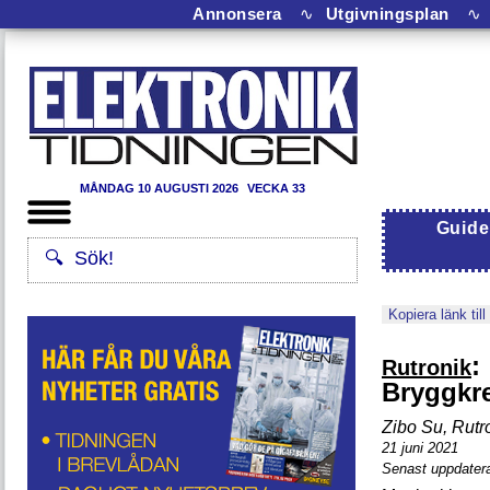
Annonsera
∿
Utgivningsplan
∿
MÅNDAG 10 AUGUSTI 2026
VECKA 33
Guide
Kopiera länk till
:
Rutronik
Bryggkre
Zibo Su, Rutr
21 juni 2021
Senast uppdatera