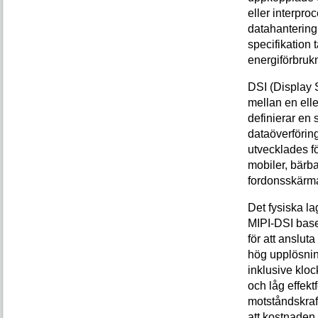
eller interpr
datahantering
specifikation 
energiförbru
DSI (Display S
mellan en ell
definierar en 
dataöverförin
utvecklades för
mobiler, bärba
fordonsskärma
Det fysiska la
MIPI-DSI base
för att anslu
hög upplösnin
inklusive klo
och låg effek
motståndskraft
att kostnaden 