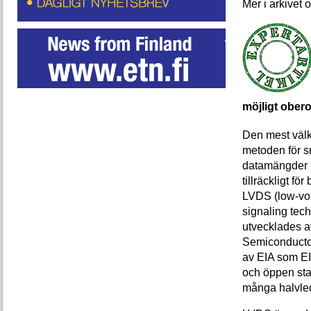
möjligt ober
Den mest välkä
metoden för s
datamängder up
tillräckligt fö
LVDS (low-volt
signaling tec
utvecklades a
Semiconducto
av EIA som EI
och öppen st
många halvled