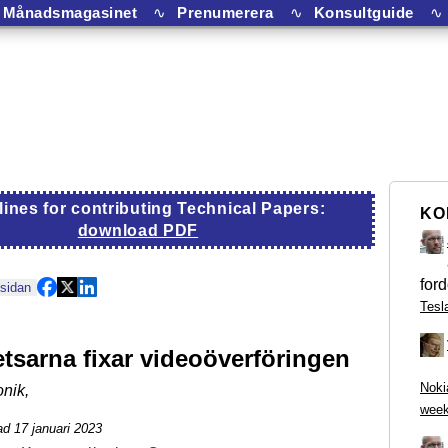
Månadsmagasinet
∿
Prenumerera
∿
Konsultguide
∿
lines for contributing Technical Papers:
KO
download PDF
ford
 sidan
Tesl
tsarna fixar videoöverföringen
Noki
onik
,
week
d 17 januari 2023