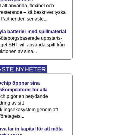
 att använda, flexibel och
esterande – så beskriver tyska
artner den senaste...
kyla batterier med spillmaterial
öteborgsbaserade upp­starts­
aget SHT vill använda spill från
ktionen av sina...
ASTE NYHETER
ochip öppnar sina
skompilatorer för alla
chip gör en betydande
dring av sitt
cklingsekosystem genom att
företagets...
a tar in kapital för att möta