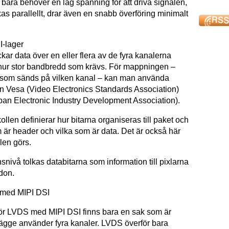
bara behöver en låg spänning för att driva signalen,
as parallellt, drar även en snabb överföring minimalt
I-lager
ar data över en eller flera av de fyra kanalerna
hur stor bandbredd som krävs. För mappningen –
t som sänds på vilken kanal – kan man använda
ån Vesa (Video Electronics Standards Association)
pan Electronic Industry Development Association).
llen definierar hur bitarna organiseras till paket och
m är header och vilka som är data. Det är också här
len görs.
snivå tolkas databitarna som information till pixlarna
don.
 med MIPI DSI
r LVDS med MIPI DSI finns bara en sak som är
gge använder fyra kanaler. LVDS överför bara