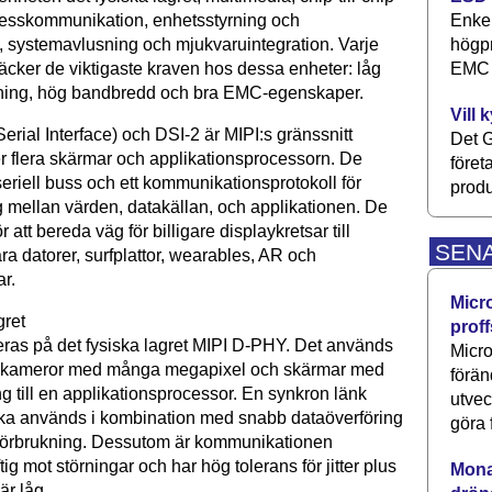
Enkel
ocesskommunikation, enhetsstyrning och
högpr
, systemavlusning och mjukvaruintegration. Varje
EMC P
täcker de viktigaste kraven hos dessa enheter: låg
kning, hög bandbredd och bra EMC-egenskaper.
Vill 
erial Interface) och DSI-2 är MIPI:s gränssnitt
Det G
er flera skärmar och applikationsprocessorn. De
föret
seriell buss och ett kommunikationsprotokoll för
produ
g mellan värden, datakällan, och applikationen. De
 att bereda väg för billigare displaykretsar till
SEN
ra datorer, surfplattor, wearables, AR och
r.
Micr
gret
proff
ras på det fysiska lagret MIPI D-PHY. Det används
Micro
ta kameror med många megapixel och skärmar med
förän
g till en applikationsprocessor. En synkron länk
utve
cka används i kombination med snabb dataöverföring
göra 
tförbrukning. Dessutom är kommunikationen
ig mot störningar och har hög tolerans för jitter plus
Monav
är låg.