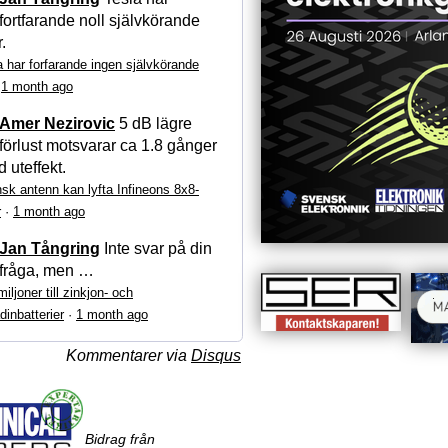
fortfarande noll självkörande
r.
a har forfarande ingen självkörande
·
1 month ago
Amer Nezirovic
5 dB lägre
förlust motsvarar ca 1.8 gånger
 uteffekt.
sk antenn kan lyfta Infineons 8x8-
r
·
1 month ago
Jan Tångring
Inte svar på din
fråga, men …
iljoner till zinkjon- och
dinbatterier
·
1 month ago
Kommentarer via
Disqus
Bidrag från