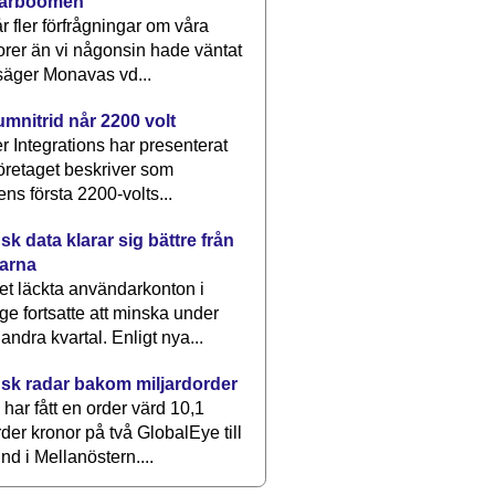
arboomen
får fler förfrågningar om våra
rer än vi någonsin hade väntat
säger Monavas vd...
umnitrid når 2200 volt
 Integrations har presenterat
öretaget beskriver som
ens första 2200-volts...
k data klarar sig bättre från
arna
et läckta användarkonton i
ge fortsatte att minska under
 andra kvartal. Enligt nya...
sk radar bakom miljardorder
har fått en order värd 10,1
rder kronor på två GlobalEye till
nd i Mellanöstern....