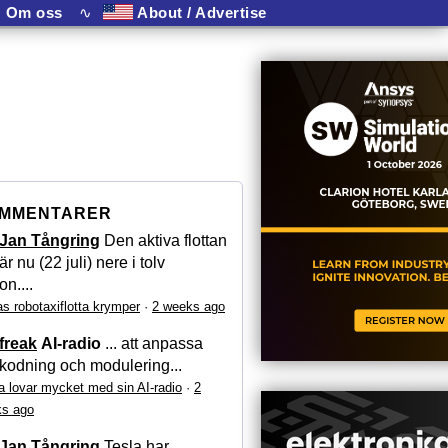
Om oss
∿
About / Advertise
MMENTARER
Jan Tångring
Den aktiva flottan
är nu (22 juli) nere i tolv
on....
as robotaxiflotta krymper
·
2 weeks ago
freak
AI-radio
... att anpassa
kodning och modulering...
a lovar mycket med sin AI-radio
·
2
s ago
Jan Tångring
Tesla har