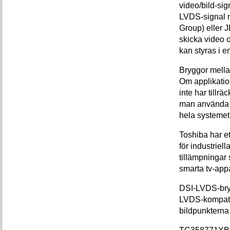
video/bild-si
LVDS-signal 
Group) eller 
skicka video 
kan styras i 
Bryggor mell
Om applikatio
inte har tillrä
man använda 
hela systemet
Toshiba har e
för industriel
tillämpningar 
smarta tv-appa
DSI-LVDS-bryg
LVDS-kompati
bildpunkterna 