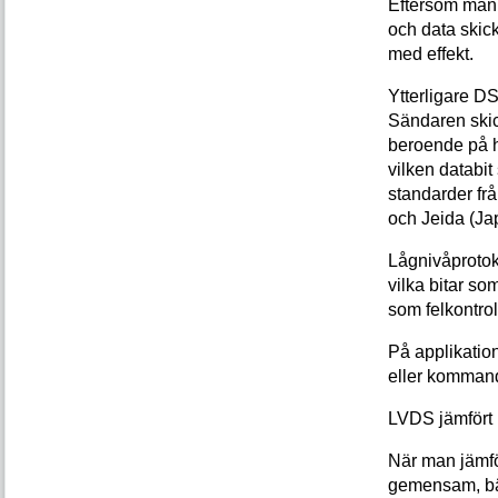
Eftersom man 
och data skick
med effekt.
Ytterligare DS
Sändaren skick
beroende på 
vilken databi
standarder fr
och Jeida (Ja
Lågnivåprotoko
vilka bitar so
som felkontrol
På applikation
eller komman
LVDS jämfört
När man jämfö
gemensam, bä