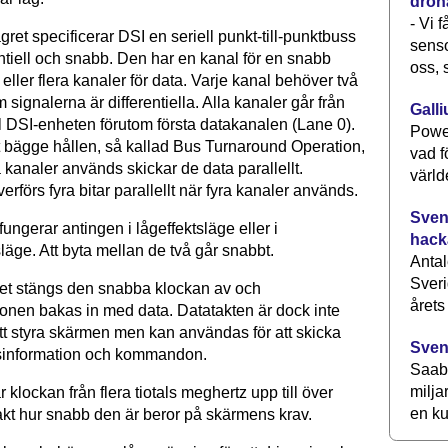
drön
- Vi 
agret specificerar DSI en seriell punkt-till-punktbuss
senso
ntiell och snabb. Den har en kanal för en snabb
oss, 
eller flera kanaler för data. Varje kanal behöver två
m signalerna är differentiella. Alla kanaler går från
Galli
ll DSI-enheten förutom första datakanalen (Lane 0).
Power
 bägge hållen, så kallad Bus Turnaround Operation,
vad f
 kanaler används skickar de data parallellt.
värld
rförs fyra bitar parallellt när fyra kanaler används.
Svens
ungerar antingen i låg­effekts­läge eller i
hack
äge. Att byta mellan de två går snabbt.
Antal
Sveri
äget stängs den snabba klockan av och
årets
ionen bakas in med data. Datatakten är dock inte
r att styra skärmen men kan användas för att skicka
Sven
gsinformation och kommandon.
Saab 
milja
r klockan från flera tiotals meghertz upp till över
en ku
akt hur snabb den är beror på skärmens krav.