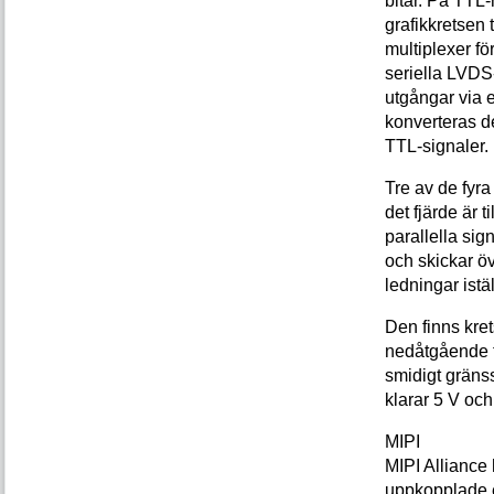
bitar. På TTL
grafikkretsen
multiplexer fö
seriella LVDS
utgångar via 
konverteras de
TTL-signaler.
Tre av de fyr
det fjärde är 
parallella sign
och skickar öv
ledningar istä
Den finns kre
nedåtgående f
smidigt gränss
klarar 5 V och
MIPI
MIPI Alliance 
uppkopplade en