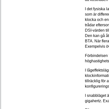
I det fysiska l
som är differe
klocka och en 
trådar efterso
DSI-värden ti
Den kan gå åt
BTA. När flera
Exempelvis öve
Förbindelsen f
höghastighetsl
I lågeffektsl
klockinformat
tillräcklig fö
konfigurerin
I snabbläget ä
gigahertz. Ex