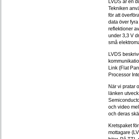
LVDS är en dub
Tekniken anvä
för att överfö
data över fyra
reflektioner 
under 3,3 V dr
små elektroma
LVDS beskriver
kommunikation
Link (Flat Pan
Processor Inte
När vi pratar
länken utveck
Semiconductor 
och video mel
och deras skä
Kretspaket fö
mottagare (LV