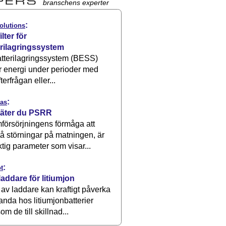
branschens experter
:
olutions
ilter för
erilagringssystem
atterilagringssystem (BESS)
r energi under perioder med
terfrågan eller...
:
as
äter du PSRR
försörjningens förmåga att
å störningar på matningen, är
ktig parameter som visar...
:
t
laddare för litiumjon
 av laddare kan kraftigt påverka
anda hos litiumjonbatterier
om de till skillnad...