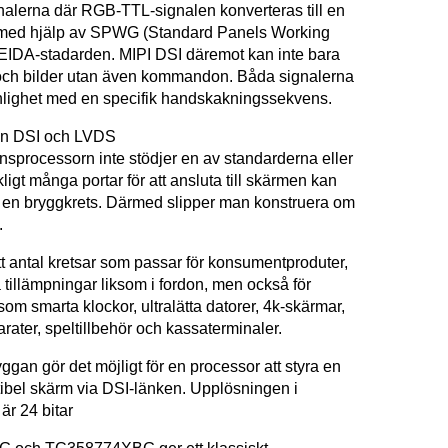
gnalerna där RGB-TTL-signalen konverteras till en
med hjälp av SPWG (Standard Panels Working
JEIDA-stadarden. MIPI DSI däremot kan inte bara
och bilder utan även kommandon. Båda signalerna
enlighet med en specifik handskakningssekvens.
an DSI och LVDS
nsprocessorn inte stödjer en av standarderna eller
ckligt många portar för att ansluta till skärmen kan
en bryggkrets. Därmed slipper man konstruera om
.
tt antal kretsar som passar för konsumentproduter,
la tillämpningar liksom i fordon, men också för
som smarta klockor, ultralätta datorer, 4k-skärmar,
rater, speltillbehör och kassaterminaler.
gan gör det möjligt för en processor att styra en
bel skärm via DSI-länken. Upplösningen i
är 24 bitar