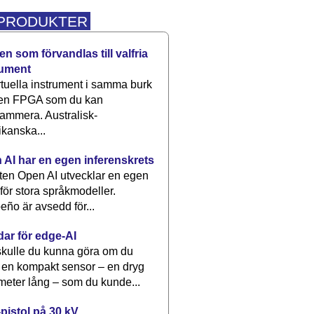
 PRODUKTER
n som förvandlas till valfria
rument
rtuella instrument i samma burk
 en FPGA som du kan
ammera. Australisk-
kanska...
 AI har en egen inferenskrets
tten Open AI utvecklar en egen
 för stora språkmodeller.
eño är avsedd för...
dar för edge-AI
kulle du kunna göra om du
 en kompakt sensor – en dryg
meter lång – som du kunde...
pistol på 30 kV