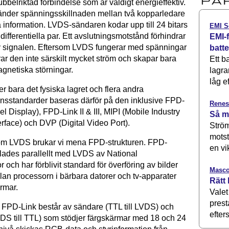
belriktad förbindelse som är väldigt energieffektiv.
nder spänningsskillnaden mellan två kopparledare
ra information. LVDS-sändaren kodar upp till 24 bitars
EMI S
 differentiella par. Ett avslutningsmotstånd förhindrar
EMI-f
av signalen. Eftersom LVDS fungerar med spänningar
batt
ar den inte särskilt mycket ström och skapar bara
Ett b
gnetiska störningar.
lagra
låg ef
 bara det fysiska lagret och flera andra
sstandarder baseras därför på den inklusive FPD-
Renes
el Display), FPD-Link II & III, MIPI (Mobile Industry
Så m
rface) och DVP (Digital Video Port).
Ström
motst
 om LVDS brukar vi mena FPD-strukturen. FPD-
en vi
lades ­parallellt med LVDS av National
och har förblivit standard för över­föring av bilder
Masco
lan processorn i bärbara datorer och tv-apparater
Rätt 
rmar.
Valet
prest
r FPD-Link består av sändare (TTL till LVDS) och
efters
DS till TTL) som stödjer färgskärmar med 18 och 24