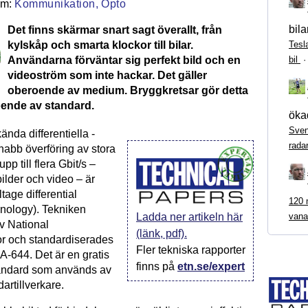
Kommunikation,
Opto
bila
Det finns skärmar snart sagt överallt, från
kylskåp och smarta klockor till bilar.
Tesl
Användarna förväntar sig perfekt bild och en
bil
videoström som inte hackar. Det gäller
oberoende av medium. Bryggkretsar gör detta
oende av standard.
ökad
Sven
nda differentiella ­
rada
nabb överföring av stora
p till flera Gbit/s –
r bilder och video – är
age differential
120 m
hnology). Tekniken
vana
Ladda ner artikeln här
v National
(länk, pdf).
r och standardiserades
Fler tekniska rapporter
A-644. Det är en gratis
finns på
etn.se/expert
andard som används av
artillverkare.