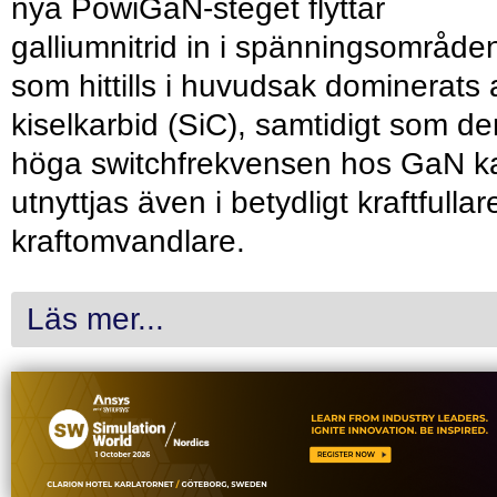
nya PowiGaN-steget flyttar
galliumnitrid in i spänningsområde
som hittills i huvudsak dominerats 
kiselkarbid (SiC), samtidigt som de
höga switchfrekvensen hos GaN k
utnyttjas även i betydligt kraftfullar
kraftomvandlare.
Läs mer...