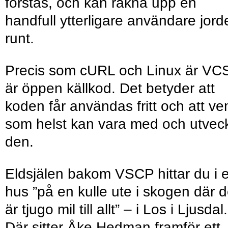
förstås, och kan räkna upp en
handfull ytterligare användare jord
runt.
Precis som cURL och Linux är VC
är öppen källkod. Det betyder att
koden får användas fritt och att v
som helst kan vara med och utvec
den.
Eldsjälen bakom VSCP hittar du i e
hus ”på en kulle ute i skogen där d
är tjugo mil till allt” – i Los i Ljusdal.
Där sitter Åke Hedman framför ett