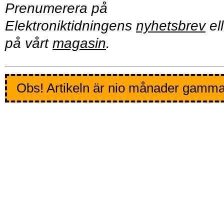
Prenumerera på
Elektroniktidningens
nyhetsbrev
ell
på vårt
magasin
.
Obs! Artikeln är nio månader gamma