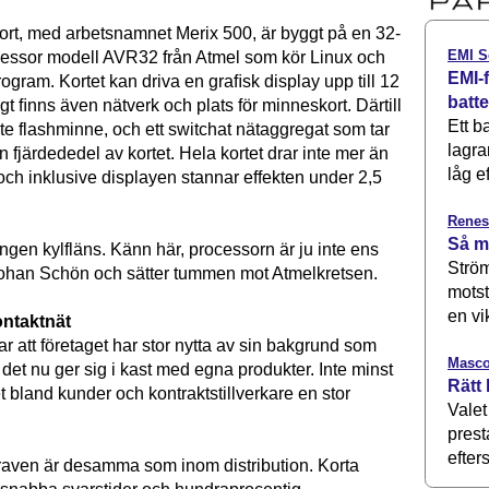
ort, med arbetsnamnet Merix 500, är byggt på en 32-
EMI S
ocessor modell AVR32 från Atmel som kör Linux och
EMI-f
ogram. Kortet kan driva en graﬁsk display upp till 12
batt
t ﬁnns även nätverk och plats för minneskort. Därtill
Ett b
e flashminne, och ett switchat nätaggregat som tar
lagra
 fjärdededel av kortet. Hela kortet drar inte mer än
låg ef
och inklusive displayen stannar effekten under 2,5
Renes
Så m
ngen kylfläns. Känn här, processorn är ju inte ens
Ström
ohan Schön och sätter tummen mot Atmelkretsen.
motst
en vi
ontaktnät
 att företaget har stor nytta av sin bakgrund som
Masco
r det nu ger sig i kast med egna produkter. Inte minst
Rätt 
t bland kunder och kontraktstillverkare en stor
Valet
prest
efters
aven är desamma som inom distribution. Korta