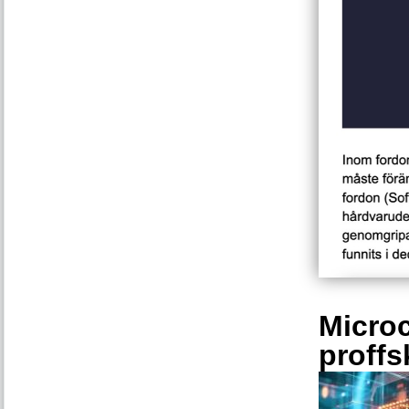
Microc
proffs