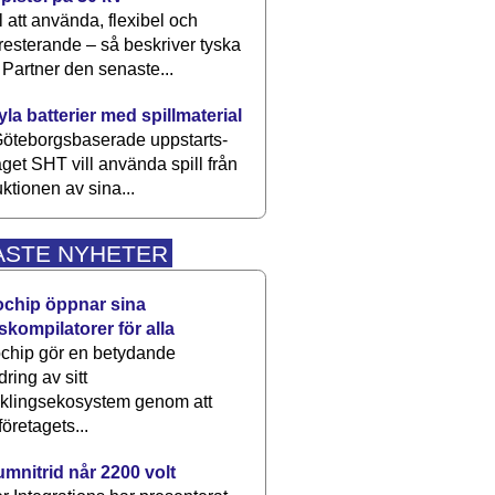
 att använda, flexibel och
esterande – så beskriver tyska
artner den senaste...
kyla batterier med spillmaterial
öteborgsbaserade upp­starts­
aget SHT vill använda spill från
ktionen av sina...
ASTE NYHETER
ochip öppnar sina
skompilatorer för alla
chip gör en betydande
dring av sitt
cklingsekosystem genom att
företagets...
umnitrid når 2200 volt