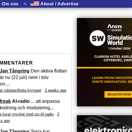
Om oss
∿
About / Advertise
MMENTARER
Jan Tångring
Den aktiva flottan
är nu (22 juli) nere i tolv
on....
as robotaxiflotta krymper
·
2 weeks ago
freak
AI-radio
... att anpassa
kodning och modulering...
a lovar mycket med sin AI-radio
·
2
s ago
Jan Tångring
Tesla har