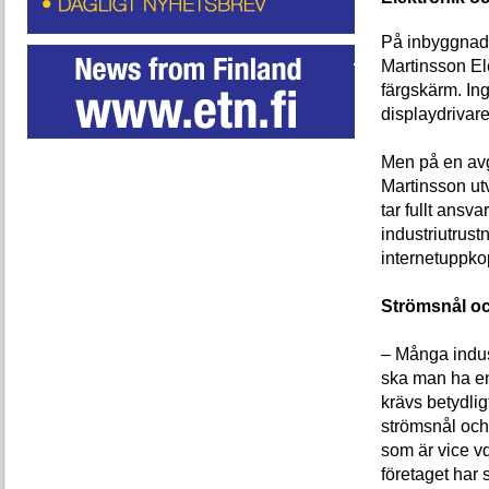
På inbyggnads
Martinsson Ele
färgskärm. Ing
displaydrivare
Men på en avgö
Martinsson utv
tar fullt ansv
industriutrus
internetuppko
Strömsnål oc
– Många indus
ska man ha e
krävs betydlig
strömsnål och
som är vice vd
företaget har 