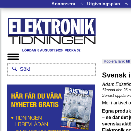
Annonsera
∿
Utgivningsplan
∿
LÖRDAG 8 AUGUSTI 2026
VECKA 32
Kopiera länk till
Svensk i
Adam Edströ
Skapad den 26 
Senast uppdater
Egna produkt
– se där det 
svenska aktö
Elektronik o