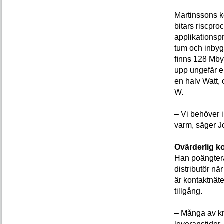
Martinssons k
bitars riscpr
applikationspr
tum och inbygg
ﬁnns 128 Mbyt
upp ungefär en
en halv Watt, 
W.
– Vi behöver i
varm, säger J
Ovärderlig k
Han poängterar
distributör nä
är kontaktnäte
tillgång.
– Många av kr