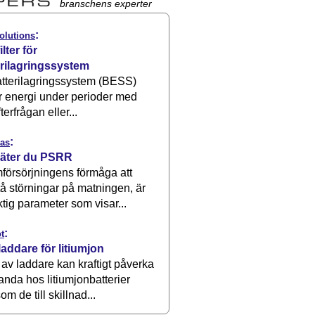
branschens experter
:
olutions
ilter för
erilagringssystem
atterilagringssystem (BESS)
r energi under perioder med
terfrågan eller...
:
as
äter du PSRR
försörjningens förmåga att
å störningar på matningen, är
ktig parameter som visar...
:
t
laddare för litiumjon
 av laddare kan kraftigt påverka
anda hos litiumjonbatterier
om de till skillnad...