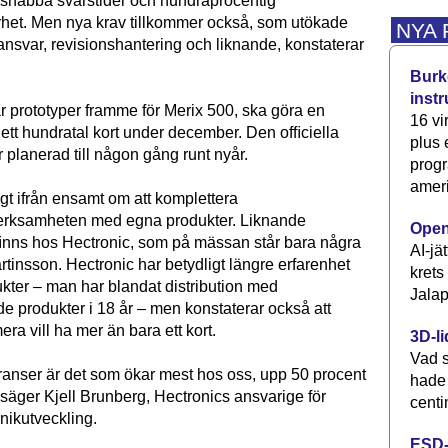
, snabba svarstider och hundraprocentig
het. Men nya krav tillkommer också, som utökade
NYA
iansvar, revisionshantering och liknande, konstaterar
Burke
inst
r prototyper framme för Merix 500, ska göra en
16 vi
ett hundratal kort under december. Den ofﬁciella
plus
 planerad till någon gång runt nyår.
progr
ameri
gt ifrån ensamt om att komplettera
verksamheten med egna produkter. Liknande
Open
nns hos Hectronic, som på mässan står bara några
AI-jä
rtinsson. Hectronic har betydligt längre erfarenhet
krets
kter – man har blandat distribution med
Jalap
e produkter i 18 år – men konstaterar också att
a vill ha mer än bara ett kort.
3D-li
Vad s
anser är det som ökar mest hos oss, upp 50 procent
hade
, säger Kjell Brunberg, Hectronics ansvarige för
centi
knikutveckling.
ESD-