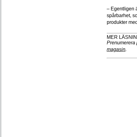
– Egentligen 
spårbarhet, so
produkter med
Prenumerera 
magasin
.