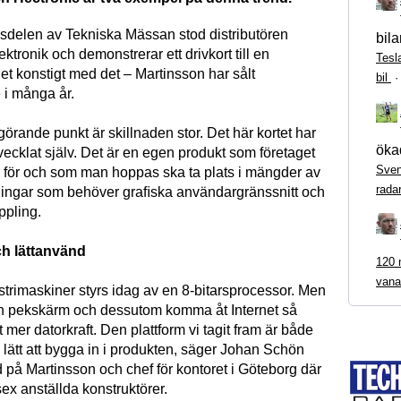
delen av Tekniska Mässan stod distributören
bila
ktronik och demonstrerar ett drivkort till en
Tesl
et konstigt med det – Martinsson har sålt
bil
 i många år.
rande punkt är skillnaden stor. Det här kortet har
ökad
ecklat själv. Det är en egen produkt som företaget
Sven
ar för och som man hoppas ska ta plats i mängder av
rada
tningar som behöver graﬁska användargränssnitt och
ppling.
h lättanvänd
120 m
vana
trimaskiner styrs idag av en 8-bitarsprocessor. Men
n pekskärm och dessutom komma åt Internet så
t mer datorkraft. Den plattform vi tagit fram är både
 lätt att bygga in i produkten, säger Johan Schön
 på Martinsson och chef för kontoret i Göteborg där
sex anställda konstruktörer.