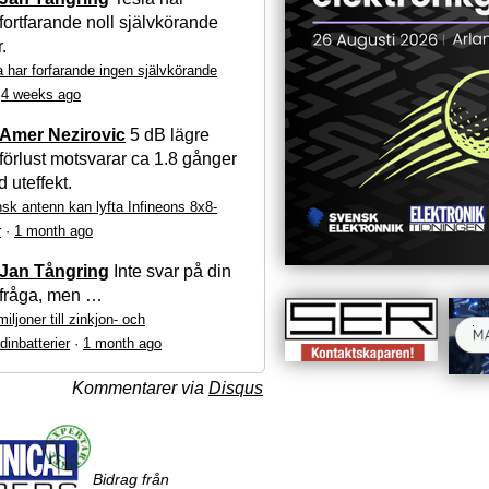
fortfarande noll självkörande
r.
a har forfarande ingen självkörande
·
4 weeks ago
Amer Nezirovic
5 dB lägre
förlust motsvarar ca 1.8 gånger
 uteffekt.
sk antenn kan lyfta Infineons 8x8-
r
·
1 month ago
Jan Tångring
Inte svar på din
fråga, men …
iljoner till zinkjon- och
dinbatterier
·
1 month ago
Kommentarer via
Disqus
Bidrag från