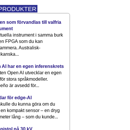
 PRODUKTER
n som förvandlas till valfria
rument
rtuella instrument i samma burk
 en FPGA som du kan
ammera. Australisk-
kanska...
 AI har en egen inferenskrets
tten Open AI utvecklar en egen
 för stora språkmodeller.
eño är avsedd för...
dar för edge-AI
kulle du kunna göra om du
 en kompakt sensor – en dryg
meter lång – som du kunde...
pistol på 30 kV