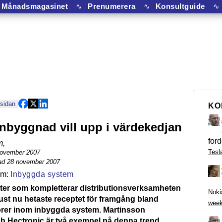
Månadsmagasinet
∿
Prenumerera
∿
Konsultguide
∿
 sidan
KO
nbyggnad vill upp i värdekedjan
ford
m
,
Tesl
november 2007
ad 28 november 2007
Inbyggda system
er som kompletterar distributionsverksamheten
Noki
just nu hetaste receptet för framgång bland
week
rer inom inbyggda system. Martinsson
ch Hectronic är två exempel på denna trend.