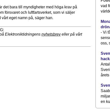
Power
vad f
är det bara till myndigheter med höga krav på
värld
m försvaret och luftfartsverket, som vi säljer
 vårt eget namn på, säger han.
Monav
drön
- Vi 
på Elektroniktidningens
nyhetsbrev
eller på vårt
senso
oss, 
Svens
hack
Antal
Sveri
årets
Sven
Saab 
milja
en ku