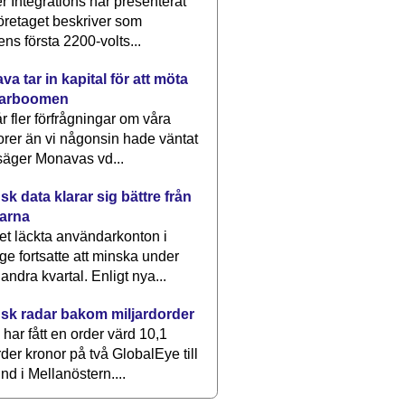
 Integrations har presenterat
öretaget beskriver som
ens första 2200-volts...
a tar in kapital för att möta
arboomen
får fler förfrågningar om våra
rer än vi någonsin hade väntat
säger Monavas vd...
k data klarar sig bättre från
arna
et läckta användarkonton i
ge fortsatte att minska under
 andra kvartal. Enligt nya...
sk radar bakom miljardorder
har fått en order värd 10,1
rder kronor på två GlobalEye till
nd i Mellanöstern....