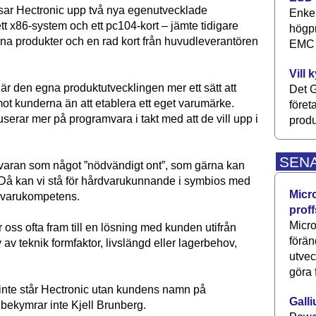
ar Hectronic upp två nya egenutvecklade
Enkel
ett x86-system och ett pc104-kort – jämte tidigare
högpr
na produkter och en rad kort från huvudleverantören
EMC P
Vill 
är den egna produktutvecklingen mer ett sätt att
Det G
ot kunderna än att etablera ett eget varumärke.
föret
erar mer på programvara i takt med att de vill upp i
produ
SEN
varan som något ”nödvändigt ont”, som gärna kan
Då kan vi stå för hårdvarukunnande i symbios med
Micr
varukompetens.
proff
Micro
r oss ofta fram till en lösning med kunden utifrån
förän
v teknik formfaktor, livslängd eller lagerbehov,
utve
göra 
 inte står Hectronic utan kundens namn på
Galli
 bekymrar inte Kjell Brunberg.