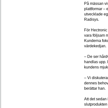
På mässan vis
plattformar – 
utvecklade eg
Radisys.
För Hectronic 
vara följsam m
Kunderna fokus
värdekedjan.
– De ser hård
handlas upp. 
kundens mjuk
– Vi diskutera
dennes behov a
berättar han.
Att det sedan
slutprodukten