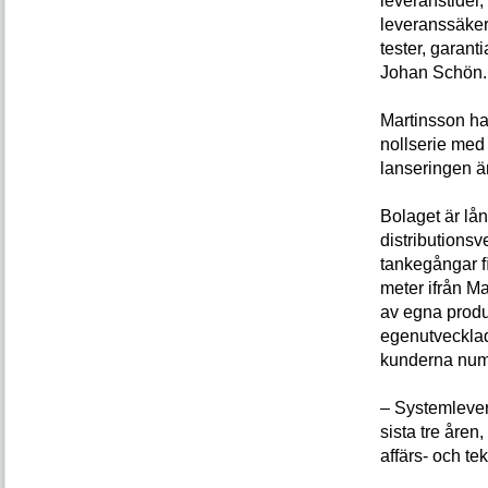
leveranstider
leveranssäker
tester, garant
Johan Schön.
Martinsson ha
nollserie med 
lanseringen är
Bolaget är lån
distributions
tankegångar ﬁ
meter ifrån Ma
av egna produ
egenutvecklad
kunderna numer
– Systemlever
sista tre åren
affärs- och te