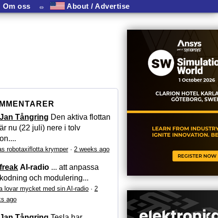
Om oss
⏛
About / Advertise
MMENTARER
Jan Tångring
Den aktiva flottan
är nu (22 juli) nere i tolv
on....
as robotaxiflotta krymper
·
2 weeks ago
freak
AI-radio
... att anpassa
kodning och modulering...
a lovar mycket med sin AI-radio
·
2
s ago
Jan Tångring
Tesla har