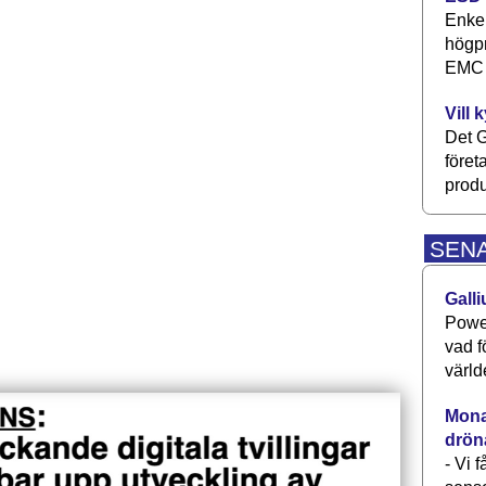
Enkel
högpr
EMC P
Vill 
Det G
föret
produ
SEN
Galli
Power
vad f
värld
Monav
drön
- Vi 