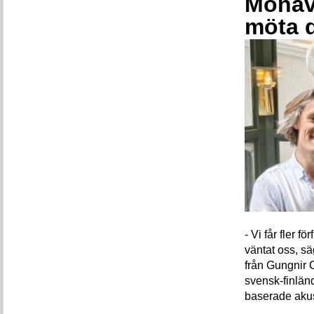
Monava
möta 
- Vi får fler 
väntat oss, s
från Gungnir 
svensk-finlän
baserade akus