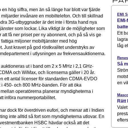
o en hög siffra, men än så länge har blott var fjärde
EMI S
 miljarder invånare en mobiltelefon. Och till skillnad
EMI-f
ra 3G-utbyggnader är det inte i första hand nya
batt
änster som lockar. Lika vlktigt är de möjligheter som
Ett b
att få ner priset per ny abonnent, och på så vis ge
lagra
s fattiga miljoner mobiltjänster med hög
låg ef
t. Just kravet på god röstkvalitet understryks av
omdepartement i utlysningen av frekvensauktionerna.
Renes
Så m
auktioneras ut i band om 2 x 5 MHz i 2,1 GHz-
Ström
CDMA och WiMax, och licenserna gäller i 20 år.
motst
ven ett antal licenser för standarden CDMA-EVDO
en vi
t i 450- och 800 MHz-banden. För att öka
mellan operatörerna planerar myndigheterna i
Masco
tt införa nummerportabilitet.
Rätt 
Valet
nar dock för överdriven eufori, och menar att i Indien
prest
ting inte alltid så fort som myndigheterna utlovar. En
efters
investmentbanken HSBC hävdar också att det