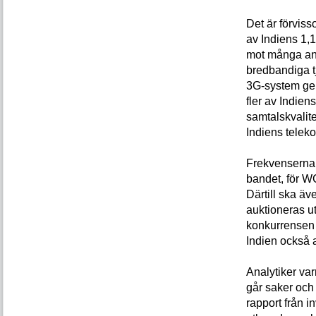
Det är förviss
av Indiens 1,1
mot många and
bredbandiga tj
3G-system ger 
fler av Indien
samtalskvalite
Indiens telek
Frekvenserna 
bandet, för W
Därtill ska ä
auktioneras u
konkurrensen 
Indien också a
Analytiker var
går saker och 
rapport från 