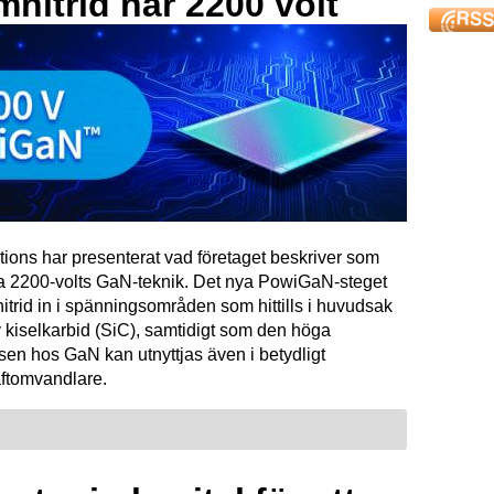
mnitrid når 2200 volt
tions har presenterat vad företaget beskriver som
ta 2200-volts GaN-teknik. Det nya PowiGaN-steget
mnitrid in i spänningsområden som hittills i huvudsak
 kiselkarbid (SiC), samtidigt som den höga
sen hos GaN kan utnyttjas även i betydligt
raftomvandlare.