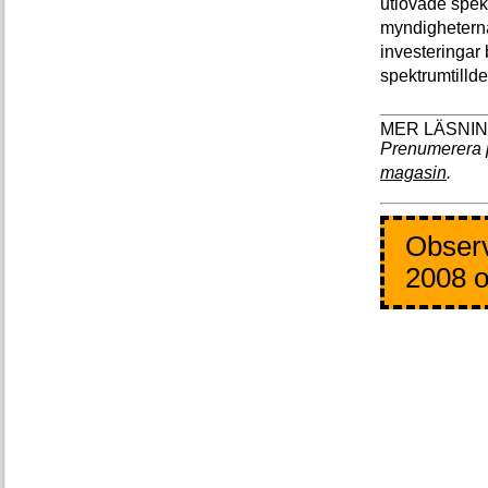
utlovade spektr
myndigheterna
investeringar 
spektrumtillde
Prenumerera 
magasin
.
Observ
2008 o