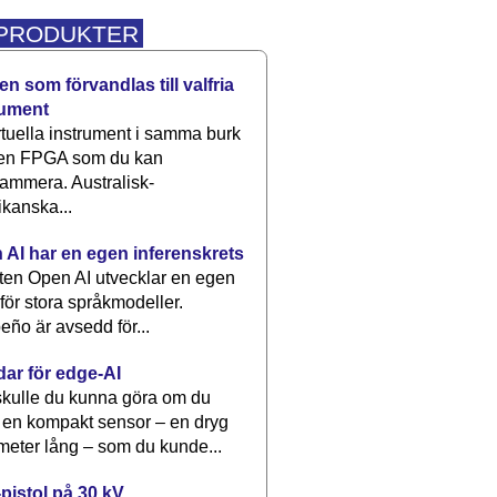
 PRODUKTER
n som förvandlas till valfria
rument
rtuella instrument i samma burk
 en FPGA som du kan
ammera. Australisk-
kanska...
 AI har en egen inferenskrets
tten Open AI utvecklar en egen
 för stora språkmodeller.
eño är avsedd för...
dar för edge-AI
kulle du kunna göra om du
 en kompakt sensor – en dryg
meter lång – som du kunde...
pistol på 30 kV