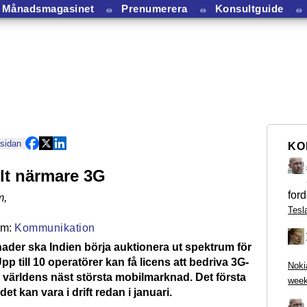
Månadsmagasinet
⏛
Prenumerera
⏛
Konsultguide
⏛
 sidan
KO
llt närmare 3G
ford
m
,
Tesl
Kommunikation
ader ska Indien börja auktionera ut spektrum för
Upp till 10 operatörer kan få licens att bedriva 3G-
Noki
 världens näst största mobilmarknad. Det första
week
det kan vara i drift redan i januari.