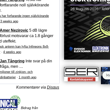
fortfarande noll självkörande
r.
a har forfarande ingen självkörande
·
3 weeks ago
Amer Nezirovic
5 dB lägre
förlust motsvarar ca 1.8 gånger
 uteffekt.
sk antenn kan lyfta Infineons 8x8-
r
·
4 weeks ago
Jan Tångring
Inte svar på din
fråga, men …
iljoner till zinkjon- och
dinbatterier
·
1 month ago
Kommentarer via
Disqus
Bidrag från