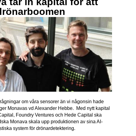
 tar in kapital för att
drönarboomen
förfrågningar om våra sensorer än vi någonsin hade
äger Monavas vd Alexander Hebbe. Med nytt kapital
Capital, Foundry Ventures och Hede Capital ska
dska Monava skala upp produktionen av sina AI-
tiska system för drönardetektering.