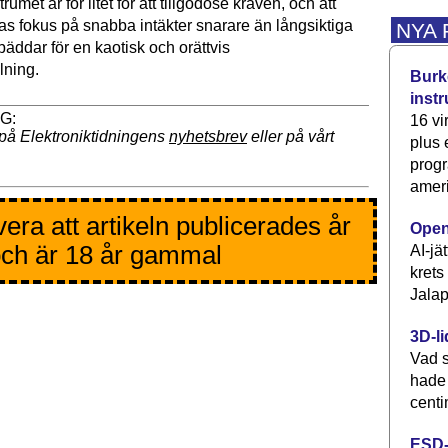
umet är för litet för att tillgodose kraven, och att
s fokus på snabba intäkter snarare än långsiktiga
NYA
bäddar för en kaotisk och orättvis
lning.
Burke
inst
16 vi
på Elektroniktidningens
nyhetsbrev
eller på vårt
plus
progr
ameri
era att artikeln publicerades år
Open
ch är 18 år gammal
AI-jä
krets
Jalap
3D-li
Vad s
hade
centi
ESD-