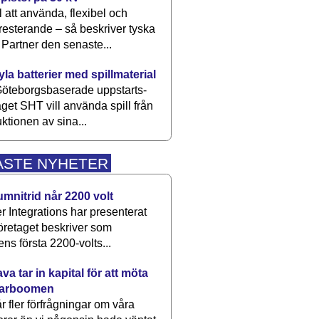
 att använda, flexibel och
esterande – så beskriver tyska
artner den senaste...
kyla batterier med spillmaterial
öteborgsbaserade upp­starts­
aget SHT vill använda spill från
ktionen av sina...
ASTE NYHETER
umnitrid når 2200 volt
 Integrations har presenterat
öretaget beskriver som
ens första 2200-volts...
a tar in kapital för att möta
arboomen
får fler förfrågningar om våra