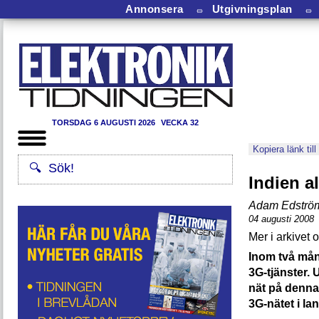
Annonsera
⏛
Utgivningsplan
⏛
TORSDAG 6 AUGUSTI 2026
VECKA 32
Kopiera länk till
Indien a
Adam Edströ
04 augusti 2008
Inom två mån
3G-tjänster. 
nät på denna
3G-nätet i lan