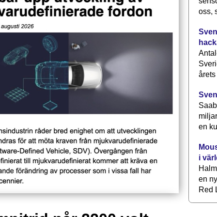
senso
oss, 
Svens
hack
Antal
Sveri
årets
Sven
Saab 
milja
en ku
Mous
i vär
Halm
en ny
Red L