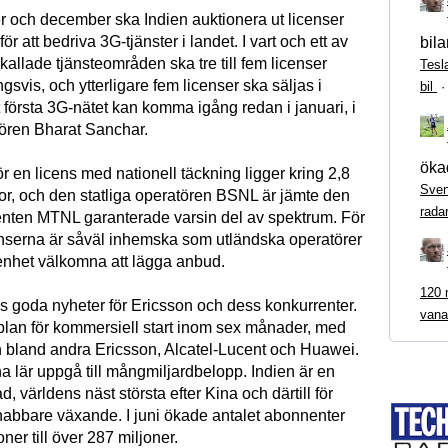
r och december ska Indien auktionera ut licenser
r att bedriva 3G-tjänster i landet. I vart och ett av
bila
kallade tjänsteområden ska tre till fem licenser
Tesl
ngsvis, och ytterligare fem licenser ska säljas i
bil
 första 3G-nätet kan komma igång redan i januari, i
tören Bharat Sanchar.
ökad
ör en licens med nationell täckning ligger kring 2,8
Sven
nor, och den statliga operatören BSNL är jämte den
rada
enten MTNL garanterade varsin del av spektrum. För
enserna är såväl inhemska som utländska operatörer
nhet välkomna att lägga anbud.
120 m
ås goda nyheter för Ericsson och dess konkurrenter.
vana
lan för kommersiell start inom sex månader, med
ån bland andra Ericsson, Alcatel-Lucent och Huawei.
a lär uppgå till mångmiljardbelopp. Indien är en
 världens näst största efter Kina och därtill för
abbare växande. I juni ökade antalet abonnenter
ner till över 287 miljoner.