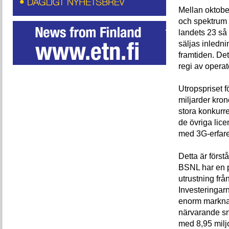
Mellan oktobe
och spektrum fö
landets 23 så 
säljas inledni
framtiden. Det
regi av opera
Utropspriset f
miljarder kro
stora konkurr
de övriga lic
med 3G-erfare
Detta är först
BSNL har en p
utrustning fr
Investeringarn
enorm marknad,
närvarande sn
med 8,95 miljo