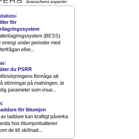
branschens experter
:
olutions
ilter för
erilagringssystem
atterilagringssystem (BESS)
r energi under perioder med
terfrågan eller...
:
as
äter du PSRR
försörjningens förmåga att
å störningar på matningen, är
ktig parameter som visar...
:
t
laddare för litiumjon
 av laddare kan kraftigt påverka
anda hos litiumjonbatterier
om de till skillnad...