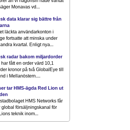
rer än vi någonsin hade väntat
säger Monavas vd...
k data klarar sig bättre från
arna
et läckta användarkonton i
ge fortsatte att minska under
 andra kvartal. Enligt nya...
sk radar bakom miljardorder
har fått en order värd 10,1
rder kronor på två GlobalEye till
nd i Mellanöstern....
er tar HMS-ägda Red Lion ut
lden
stadbolaget HMS Networks får
 global försäljningskanal för
ions teknik inom...