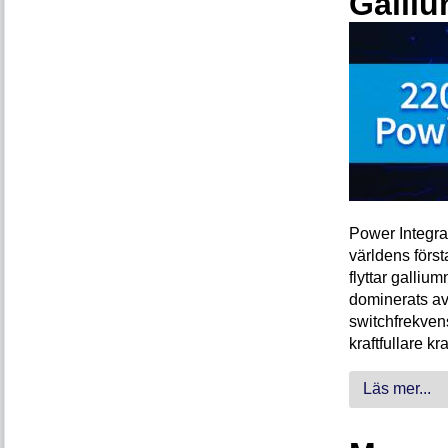
Galliu
Power Integra
världens förs
flyttar galliu
dominerats av
switchfrekven
kraftfullare k
Läs mer...