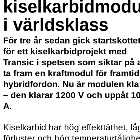
kiselkarbidmodu
i världsklass
För tre år sedan gick startskotte
för ett kiselkarbidprojekt med
Transic i spetsen som siktar på a
ta fram en kraftmodul för framti
hybridfordon. Nu är modulen kla
– den klarar 1200 V och uppåt 1
A.
Kiselkarbid har hög effekttäthet, lå
förluster och hög temperaturtålighe