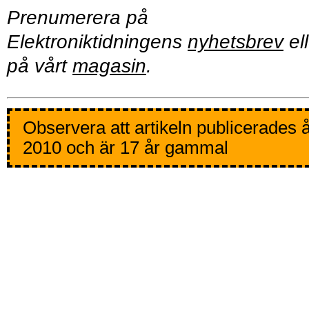
Prenumerera på
Elektroniktidningens
nyhetsbrev
ell
på vårt
magasin
.
Observera att artikeln publicerades 
2010 och är 17 år gammal