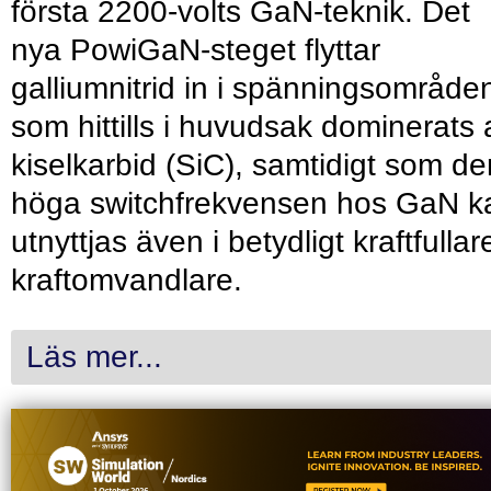
första 2200-volts GaN-teknik. Det
nya PowiGaN-steget flyttar
galliumnitrid in i spänningsområde
som hittills i huvudsak dominerats 
kiselkarbid (SiC), samtidigt som de
höga switchfrekvensen hos GaN k
utnyttjas även i betydligt kraftfullar
kraftomvandlare.
Läs mer...