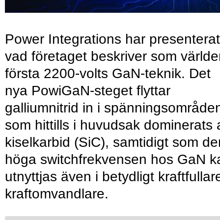
Power Integrations har presenterat
vad företaget beskriver som värld
första 2200-volts GaN-teknik. Det
nya PowiGaN-steget flyttar
galliumnitrid in i spänningsområde
som hittills i huvudsak dominerats 
kiselkarbid (SiC), samtidigt som de
höga switchfrekvensen hos GaN k
utnyttjas även i betydligt kraftfullar
kraftomvandlare.