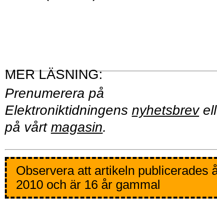
Prenumerera på
Elektroniktidningens
nyhetsbrev
ell
på vårt
magasin
.
Observera att artikeln publicerades 
2010 och är 16 år gammal