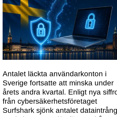
Antalet läckta användarkonton i
Sverige fortsatte att minska under
årets andra kvartal. Enligt nya siffr
från cybersäkerhetsföretaget
Surfshark sjönk antalet dataintrån