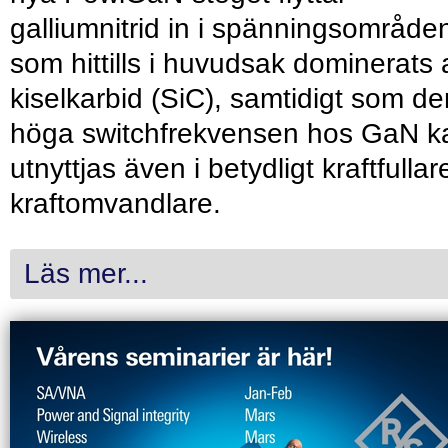
galliumnitrid in i spänningsområde
som hittills i huvudsak dominerats 
kiselkarbid (SiC), samtidigt som de
höga switchfrekvensen hos GaN k
utnyttjas även i betydligt kraftfullar
kraftomvandlare.
Läs mer...