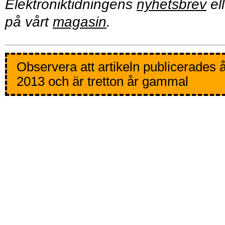
Elektroniktidningens
nyhetsbrev
ell
på vårt
magasin
.
Observera att artikeln publicerades 
2013 och är tretton år gammal