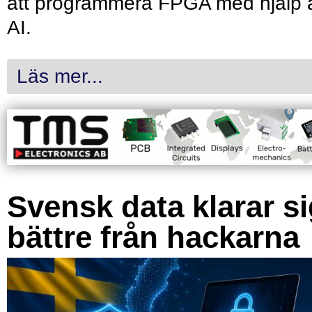
att programmera FPGA med hjälp 
AI.
Läs mer...
Svensk data klarar s
bättre från hackarna