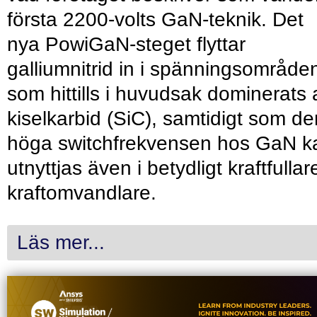
första 2200-volts GaN-teknik. Det
nya PowiGaN-steget flyttar
galliumnitrid in i spänningsområde
som hittills i huvudsak dominerats 
kiselkarbid (SiC), samtidigt som de
höga switchfrekvensen hos GaN k
utnyttjas även i betydligt kraftfullar
kraftomvandlare.
Läs mer...