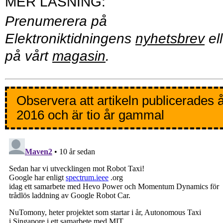
Prenumerera på
Elektroniktidningens
nyhetsbrev
ell
på vårt
magasin
.
Observera att artikeln publicerades 
2016 och är tio år gammal