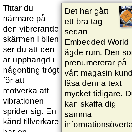
Tittar du
Det har gått
närmare på
ett bra tag
den vibrerande
sedan
skärmen i bilen
Embedded World
ser du att den
ägde rum. Den s
är upphängd i
prenumererar på
någonting trögt
vårt magasin kun
för att
läsa denna text
motverka att
mycket tidigare. 
vibrationen
kan skaffa dig
sprider sig. En
samma
känd tillverkare
informationsövert
har en