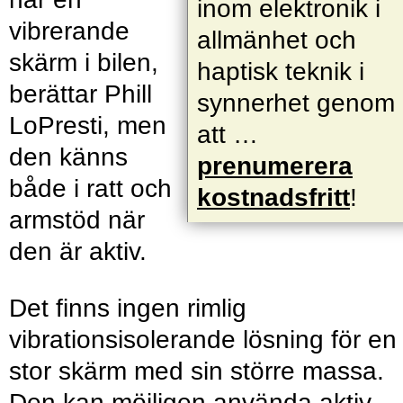
inom elektronik i
vibrerande
allmänhet och
skärm i bilen,
haptisk teknik i
berättar Phill
synnerhet genom
LoPresti, men
att …
den känns
prenumerera
både i ratt och
kostnadsfritt
!
armstöd när
den är aktiv.
Det finns ingen rimlig
vibrationsisolerande lösning för en
stor skärm med sin större massa.
Den kan möjligen använda aktiv