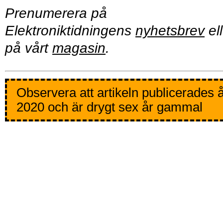
Prenumerera på
Elektroniktidningens
nyhetsbrev
ell
på vårt
magasin
.
Observera att artikeln publicerades 
2020 och är drygt sex år gammal