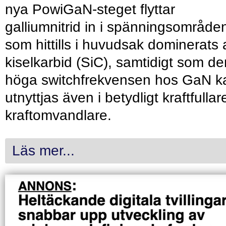
nya PowiGaN-steget flyttar
galliumnitrid in i spänningsområde
som hittills i huvudsak dominerats 
kiselkarbid (SiC), samtidigt som de
höga switchfrekvensen hos GaN k
utnyttjas även i betydligt kraftfullar
kraftomvandlare.
Läs mer...