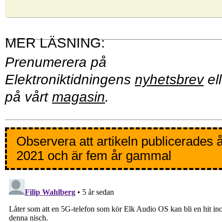
Prenumerera på
Elektroniktidningens
nyhetsbrev
ell
på vårt
magasin
.
Observera att artikeln publicerades 
2021 och är fem år gammal