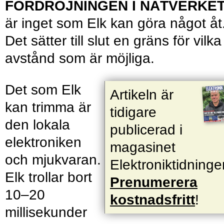
FÖRDRÖJNINGEN I NÄTVERKE
är inget som Elk kan göra något åt
Det sätter till slut en gräns för vilka
avstånd som är möjliga.
Det som Elk
Artikeln är
kan trimma är
tidigare
den lokala
publicerad i
elektroniken
magasinet
och mjukvaran.
Elektroniktidninge
Elk trollar bort
Prenumerera
10–20
kostnadsfritt
!
millisekunder