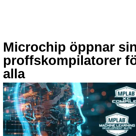
Microchip öppnar si
proffskompilatorer f
alla