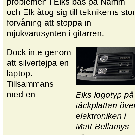
problemen i Elks bås på Namm
och Elk åtog sig till teknikerns sto
förvåning att stoppa in
mjukvarusynten i gitarren.
Dock inte genom
att silvertejpa en
laptop.
Tillsammans
med en
Elks logotyp på
täckplattan öve
elektroniken i
Matt Bellamys