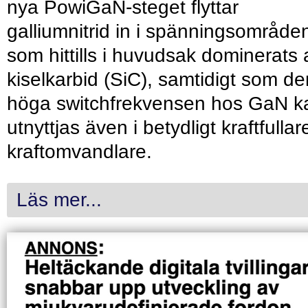
nya PowiGaN-steget flyttar
galliumnitrid in i spänningsområde
som hittills i huvudsak dominerats 
kiselkarbid (SiC), samtidigt som de
höga switchfrekvensen hos GaN k
utnyttjas även i betydligt kraftfullar
kraftomvandlare.
Läs mer...