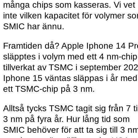
många chips som kasseras. Vi vet
inte vilken kapacitet för volymer s
SMIC har ännu.
Framtiden då? Apple Iphone 14 Pr
släpptes i volym med ett 4 nm-chip
tillverkat av TSMC i september 202
Iphone 15 väntas släppas i år med
ett TSMC-chip på 3 nm.
Alltså tycks TSMC tagit sig från 7 til
3 nm på fyra år. Hur lång tid som
SMIC behöver för att ta sig till 3 n