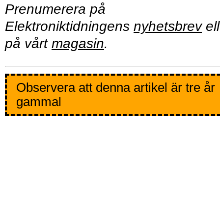
Prenumerera på
Elektroniktidningens
nyhetsbrev
ell
på vårt
magasin
.
Observera att denna artikel är tre år
gammal