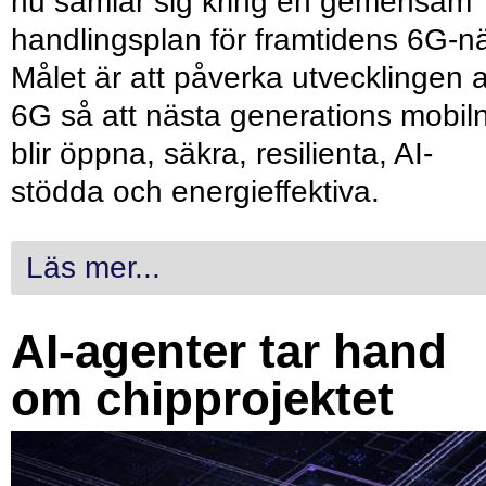
nu samlar sig kring en gemensam
handlingsplan för framtidens 6G-nä
Målet är att påverka utvecklingen 
6G så att nästa generations mobil
blir öppna, säkra, resilienta, AI-
stödda och energieffektiva.
Läs mer...
AI-agenter tar hand
om chipprojektet