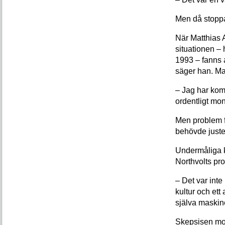
Men då stoppas
När Matthias A
situationen –
1993 – fanns a
säger han. Ma
– Jag har komm
ordentligt mo
Men problem f
behövde juste
Undermåliga k
Northvolts pr
– Det var inte
kultur och et
själva maskine
Skepsisen mo