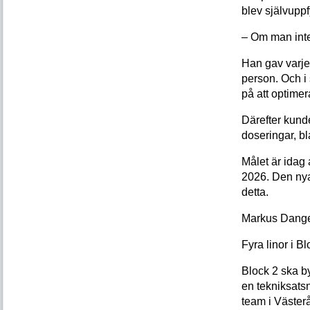
blev självuppf
– Om man inte t
Han gav varje
person. Och i 
på att optimer
Därefter kund
doseringar, b
Målet är idag 
2026. Den nya
detta.
Markus Dange
Fyra linor i B
Block 2 ska by
en tekniksatsn
team i Väster