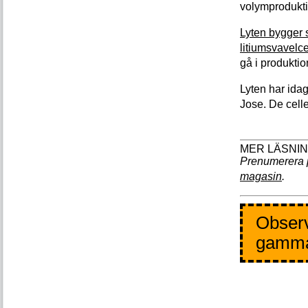
volymproduktio
Lyten bygger 
litiumsvavelc
gå i produktio
Lyten har idag
Jose. De celle
Prenumerera 
magasin
.
Observe
gamm