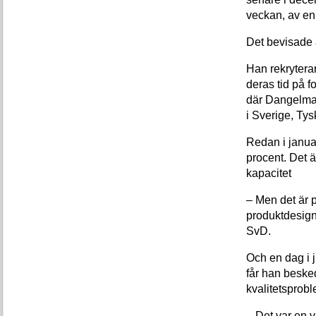
veckan, av en
Det bevisade 
Han rekrytera
deras tid på f
där Dangelmaie
i Sverige, Ty
Redan i januar
procent. Det är
kapacitet
– Men det är p
produktdesigne
SvD.
Och en dag i j
får han besked
kvalitetsprobl
– Det var en 