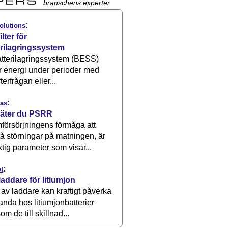
branschens experter
:
olutions
ilter för
erilagringssystem
atterilagringssystem (BESS)
r energi under perioder med
terfrågan eller...
:
as
äter du PSRR
försörjningens förmåga att
å störningar på matningen, är
ktig parameter som visar...
:
t
laddare för litiumjon
 av laddare kan kraftigt påverka
anda hos litiumjonbatterier
om de till skillnad...