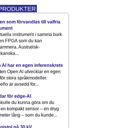
 PRODUKTER
n som förvandlas till valfria
rument
rtuella instrument i samma burk
 en FPGA som du kan
ammera. Australisk-
kanska...
 AI har en egen inferenskrets
tten Open AI utvecklar en egen
 för stora språkmodeller.
eño är avsedd för...
dar för edge-AI
kulle du kunna göra om du
 en kompakt sensor – en dryg
meter lång – som du kunde...
pistol på 30 kV