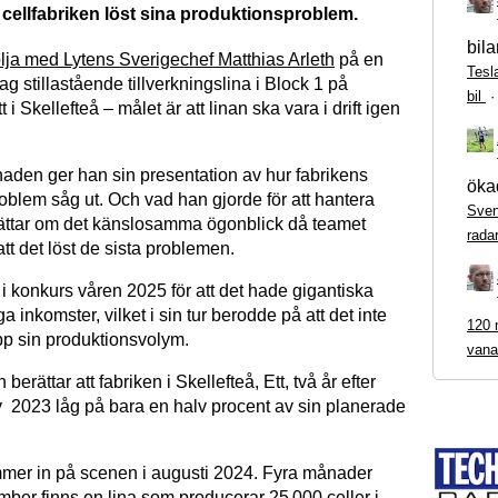
cellfabriken löst sina produktionsproblem.
bila
ölja med Lytens Sverigechef Matthias Arleth
på en
Tesl
dag stillastående tillverkningslina i Block 1 på
bil
t i Skellefteå – målet är att linan ska vara i drift igen
den ger han sin presentation av hur fabrikens
ökad
oblem såg ut. Och vad han gjorde för att hantera
Sven
ättar om det känslosamma ögonblick då teamet
rada
tt det löst de sista problemen.
 i konkurs våren 2025 för att det hade gigantiska
ga inkomster, vilket i sin tur berodde på att det inte
120 m
pp sin produktionsvolym.
vana
 berättar att fabriken i Skellefteå, Ett, två år efter
 av 2023 låg på bara en halv procent av sin planerade
mer in på scenen i augusti 2024. Fyra månader
mber finns en lina som producerar 25 000 celler i