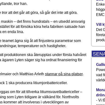
yllande, tror han.
Enkel
högpr
ror att det går att göra, så går det inte att göra.
EMC P
 maskin – det finns hundratals – en utsedd ansvarig
Vill 
stället för att försöka köra hela fabriken satsade han
Det G
a en enda lina.
föret
produ
e teamet ägna sig åt att finjustera parametrar som
landningar, temperaturer och hastigheter.
SEN
att produktionen ska återupptas under första halvåret
 ägaren Lyten säger sig ha ordnat finansiering för
Galli
Power
lmaier och Matthias Arleth
stannar på sina platser
.
vad f
värld
lock 1 ska producera litiumjonbattericeller.
Monav
ggas om för att tillverka litiumsvavelbattericeller –
drön
ing som Lyten tidigare är välkänd för. Northvolts
- Vi 
ås kommer att involveras i utvecklingen av