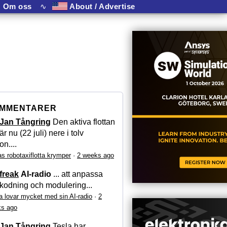
Om oss
∿
About / Advertise
MMENTARER
Jan Tångring
Den aktiva flottan
är nu (22 juli) nere i tolv
on....
as robotaxiflotta krymper
·
2 weeks ago
freak
AI-radio
... att anpassa
kodning och modulering...
a lovar mycket med sin AI-radio
·
2
s ago
Jan Tångring
Tesla har