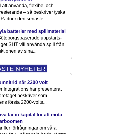
 att använda, flexibel och
esterande – så beskriver tyska
artner den senaste...
kyla batterier med spillmaterial
öteborgsbaserade upp­starts­
aget SHT vill använda spill från
ktionen av sina...
ASTE NYHETER
umnitrid når 2200 volt
 Integrations har presenterat
öretaget beskriver som
ens första 2200-volts...
a tar in kapital för att möta
arboomen
får fler förfrågningar om våra