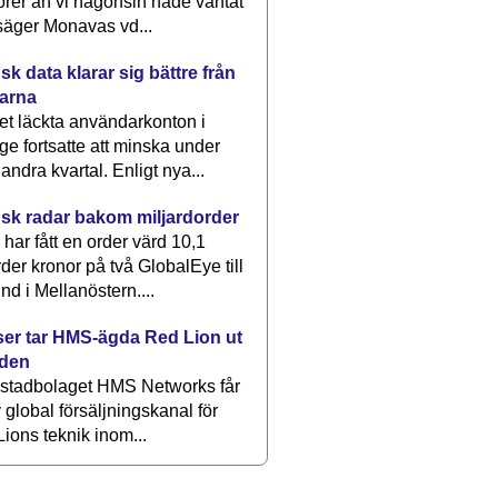
rer än vi någonsin hade väntat
säger Monavas vd...
k data klarar sig bättre från
arna
et läckta användarkonton i
ge fortsatte att minska under
 andra kvartal. Enligt nya...
sk radar bakom miljardorder
har fått en order värd 10,1
rder kronor på två GlobalEye till
nd i Mellanöstern....
er tar HMS-ägda Red Lion ut
lden
stadbolaget HMS Networks får
 global försäljningskanal för
ions teknik inom...