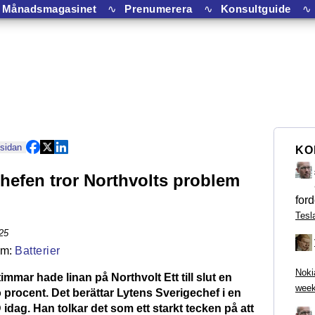
Månadsmagasinet
∿
Prenumerera
∿
Konsultguide
∿
 sidan
KO
hefen tror Northvolts problem
ford
Tesl
25
Batterier
Noki
immar hade linan på Northvolt Ett till slut en
week
io procent. Det berättar Lytens Sverigechef i en
D idag. Han tolkar det som ett starkt tecken på att