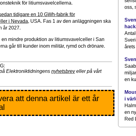
senso
nsteknik för litiumsvavelcellerna.
oss, 
sedan tidigare en 10 GWh-fabrik för
Svens
eller i Nevada
, USA. Fas 1 av den anläggningen ska
hack
n år 2027.
Antal
 en mindre produktion av litiumsvavelceller i San
Sveri
rna går till kunder inom militär, rymd och drönare.
årets
Sven
Saab 
på Elektroniktidningens
nyhetsbrev
eller på vårt
milja
en ku
Mous
ra att denna artikel är ett år
i vär
al
Halm
en ny
Red L