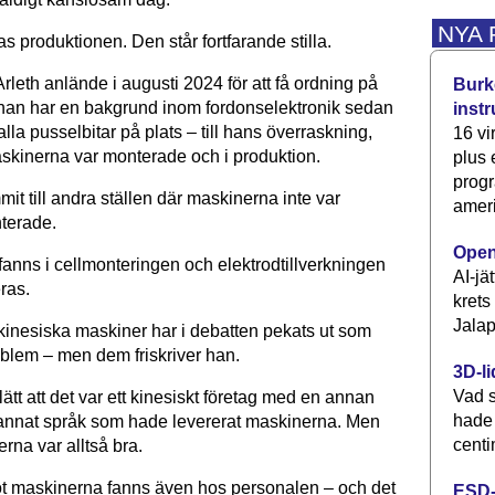
NYA
 produktionen. Den står fortfarande stilla.
rleth anlände i augusti 2024 för att få ordning på
Burke
 han har en bakgrund inom fordonselektronik sedan
inst
lla pusselbitar på plats – till hans överraskning,
16 vi
skinerna var monterade och i produktion.
plus
progr
it till andra ställen där maskinerna inte var
ameri
nterade.
Open
anns i cellmonteringen och elektrodtillverkningen
AI-jä
ras.
krets
Jalap
inesiska maskiner har i debatten pekats ut som
oblem – men dem friskriver han.
3D-li
Vad s
 lätt att det var ett kinesiskt företag med en annan
hade
t annat språk som hade levererat maskinerna. Men
centi
rna var alltså bra.
t maskinerna fanns även hos personalen – och det
ESD-