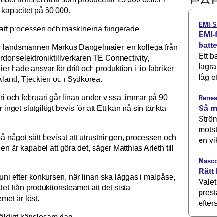
 kapacitet på 60 000.
EMI S
att processen och maskinerna fungerade.
EMI-f
batt
r landsmannen Markus Dangelmaier, en kollega från
Ett b
ordonselektroniktillverkaren TE Connectivity,
lagra
r hade ansvar för drift och produktion i tio fabriker
låg ef
skland, Tjeckien och Sydkorea.
i och februari går linan under vissa timmar på 90
Renes
Så m
 inget slutgiltigt bevis för att Ett kan nå sin tänkta
Ström
motst
å något sätt bevisat att utrustningen, processen och
en vi
n är kapabel att göra det, säger Matthias Arleth till
Masco
Rätt 
uni efter konkursen, när linan ska läggas i malpåse,
Valet
et från produktionsteamet att det sista
prest
emet är löst.
efters
väldigt känslosam dag.