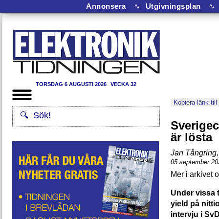
Annonsera
∿
Utgivningsplan
∿
TORSDAG 6 AUGUSTI 2026
VECKA 32
Kopiera länk till
Sverigec
är lösta
Jan Tångring
,
05 september 20
Under vissa t
yield på nitt
intervju i Sv