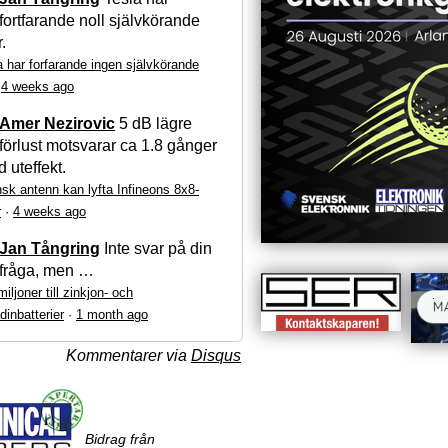
fortfarande noll självkörande
r.
a har forfarande ingen självkörande
·
4 weeks ago
Amer Nezirovic
5 dB lägre
förlust motsvarar ca 1.8 gånger
 uteffekt.
sk antenn kan lyfta Infineons 8x8-
r
·
4 weeks ago
Jan Tångring
Inte svar på din
fråga, men …
iljoner till zinkjon- och
dinbatterier
·
1 month ago
Kommentarer via
Disqus
Bidrag från