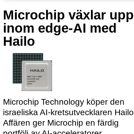
Microchip växlar upp
inom edge-AI med
Hailo
Microchip Technology köper den
israeliska AI-kretsutvecklaren Hailo
Affären ger Microchip en färdig
portfölj av AI-acceleratorer,