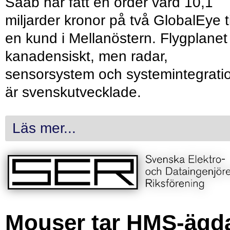
Saab har fått en order värd 10,1
miljarder kronor på två GlobalEye ti
en kund i Mellanöstern. Flygplanet
kanadensiskt, men radar,
sensorsystem och systemintegrati
är svenskutvecklade.
Läs mer...
Mouser tar HMS-ägd