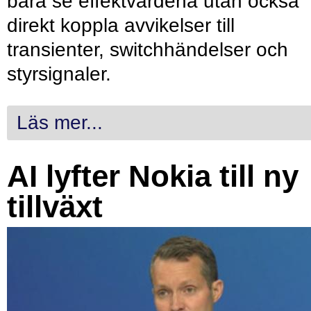
bara se effektvärdena utan också
direkt koppla avvikelser till
transienter, switchhändelser och
styrsignaler.
Läs mer...
AI lyfter Nokia till ny
tillväxt