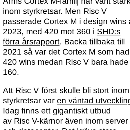
Arms Cortex M-familj har varit star
inom styrkretsar. Men Risc V
passerade Cortex M i design wins 
2023, med 420 mot 360 i
SHD:s
förra årsrapport
. Backa tillbaka till
2021 så var det Cortex M som ha
420 wins medan Risc V bara hade
160.
Att Risc V först skulle bli stort inom
styrkretsar var
en väntad utvecklin
Idag finns ett gigantiskt utbud
av Risc V-kärnor även inom server