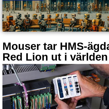
Mouser tar HMS-ägd
Red Lion ut i världen