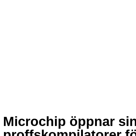
Microchip öppnar si
proffskompilatorer f