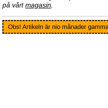
på vårt
magasin
.
Obs! Artikeln är nio månader gamma