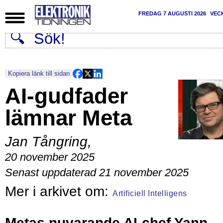
FREDAG 7 AUGUSTI 2026
VEC
Kopiera länk till sidan
AI-gudfader
lämnar Meta
Jan Tångring
,
20 november 2025
Senast uppdaterad 21 november 2025
Artificiell Intelligens
Metas nuvarande AI-chef
Yann