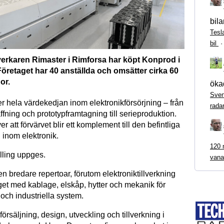
bila
Tesl
bil
lverkaren Rimaster i Rimforsa har köpt Konprod i
öretaget har 40 anställda och omsätter cirka 60
or.
ökad
Sven
r hela värdekedjan inom elektronikförsörjning – från
rada
fning och prototypframtagning till serieproduktion.
r att förvärvet blir ett komplement till den befintliga
inom elektronik.
120 m
lling uppges.
vana
n bredare repertoar, förutom elektroniktillverkning
get med kablage, elskåp, hytter och mekanik för
och industriella system.
försäljning, design, utveckling och tillverkning i