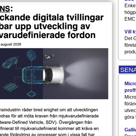
Enkel
högpr
EMC P
Vill 
Det G
föret
produ
SEN
Micr
proff
Micro
förän
utve
göra 
Galli