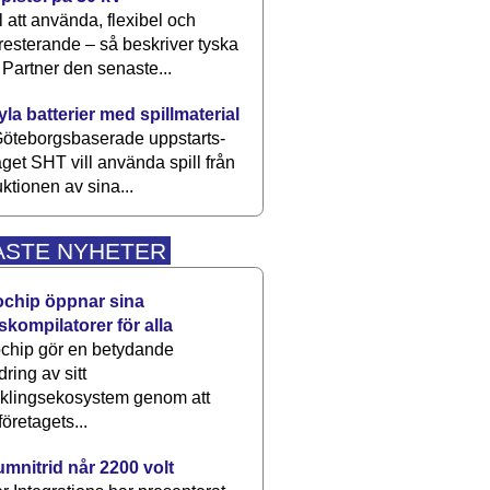
 att använda, flexibel och
esterande – så beskriver tyska
artner den senaste...
kyla batterier med spillmaterial
öteborgsbaserade upp­starts­
aget SHT vill använda spill från
ktionen av sina...
ASTE NYHETER
ochip öppnar sina
skompilatorer för alla
chip gör en betydande
dring av sitt
cklingsekosystem genom att
företagets...
umnitrid når 2200 volt