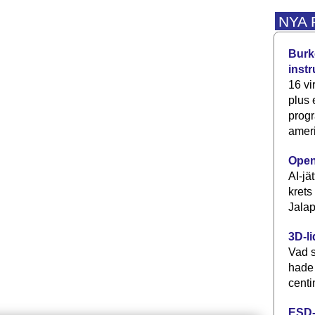
NYA
Burke
inst
16 vi
plus
progr
ameri
Open
AI-jä
krets
Jalap
3D-li
Vad s
hade
centi
ESD-