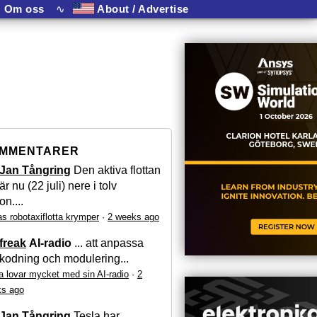
Om oss
∿
About / Advertise
MMENTARER
Jan Tångring
Den aktiva flottan
är nu (22 juli) nere i tolv
on....
as robotaxiflotta krymper
·
2 weeks ago
freak
AI-radio
... att anpassa
kodning och modulering...
a lovar mycket med sin AI-radio
·
2
s ago
Jan Tångring
Tesla har