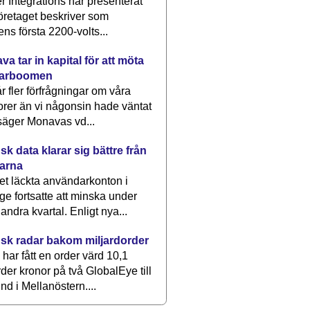
 Integrations har presenterat
öretaget beskriver som
ens första 2200-volts...
a tar in kapital för att möta
arboomen
får fler förfrågningar om våra
rer än vi någonsin hade väntat
säger Monavas vd...
k data klarar sig bättre från
arna
et läckta användarkonton i
ge fortsatte att minska under
 andra kvartal. Enligt nya...
sk radar bakom miljardorder
har fått en order värd 10,1
rder kronor på två GlobalEye till
nd i Mellanöstern....