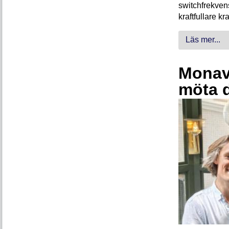
switchfrekven
kraftfullare k
Läs mer...
Monava
möta 