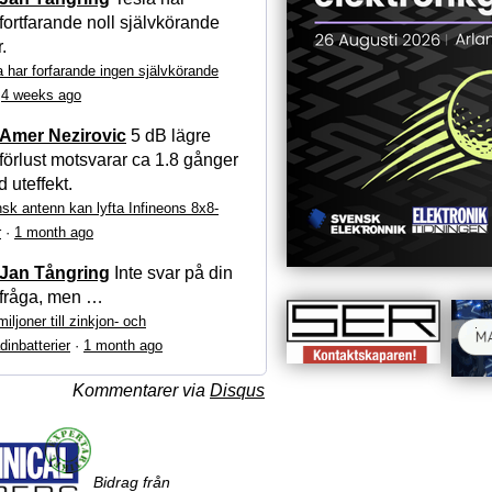
fortfarande noll självkörande
r.
a har forfarande ingen självkörande
·
4 weeks ago
Amer Nezirovic
5 dB lägre
förlust motsvarar ca 1.8 gånger
 uteffekt.
sk antenn kan lyfta Infineons 8x8-
r
·
1 month ago
Jan Tångring
Inte svar på din
fråga, men …
iljoner till zinkjon- och
dinbatterier
·
1 month ago
Kommentarer via
Disqus
Bidrag från