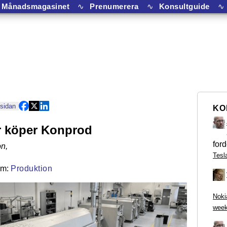
Månadsmagasinet
∿
Prenumerera
∿
Konsultguide
∿
 sidan
KO
r köper Konprod
ford
on
,
Tesl
Produktion
Noki
week