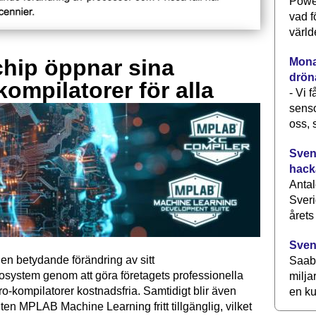
Power
vad f
värld
hip öppnar sina
Monav
drön
kompilatorer för alla
- Vi 
senso
oss, 
Svens
hack
Antal
Sveri
årets
Sven
en betydande förändring av sitt
Saab 
osystem genom att göra företagets professionella
milja
kompilatorer kostnadsfria. Samtidigt blir även
en ku
ten MPLAB Machine Learning fritt tillgänglig, vilket