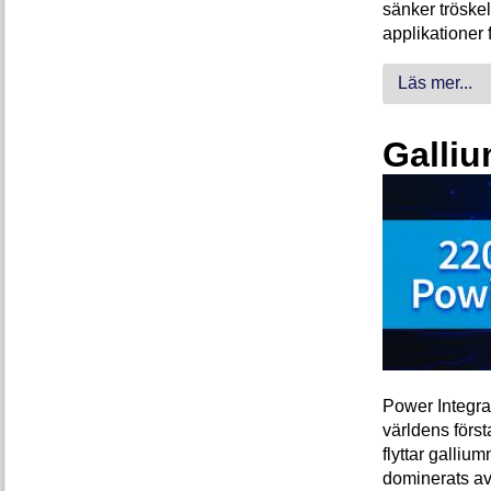
sänker tröskel
applikationer 
Läs mer...
Galliu
Power Integra
världens förs
flyttar galliu
dominerats av