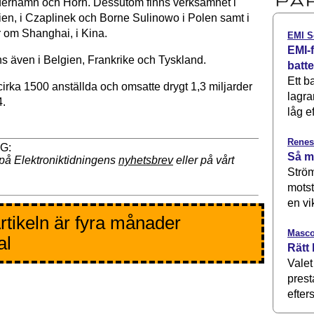
derhamn och Horn. Dessutom finns verksamhet i
ien, i Czaplinek och Borne Sulinowo i Polen samt i
 om Shanghai, i Kina.
EMI S
EMI-f
ns även i Belgien, Frankrike och Tyskland.
batt
Ett b
irka 1500 anställda och omsatte drygt 1,3 miljarder
lagra
4.
låg ef
Renes
Så m
på Elektroniktidningens
nyhetsbrev
eller på vårt
Ström
motst
en vi
rtikeln är fyra månader
Masco
al
Rätt 
Valet
prest
efters