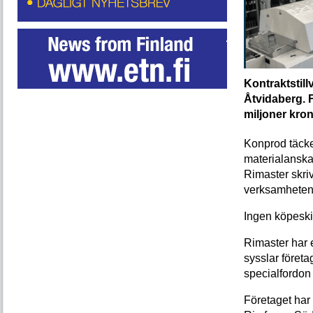
Kontraktstil
Åtvidaberg. F
miljoner kron
Konprod täcke
materialanskaf
Rimaster skrive
verksamheten 
Ingen köpeski
Rimaster har e
sysslar företa
specialfordon 
Företaget har 