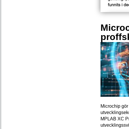
Microc
proffs
Microchip gör 
utvecklingsek
MPLAB XC Pro-
utvecklingssvi