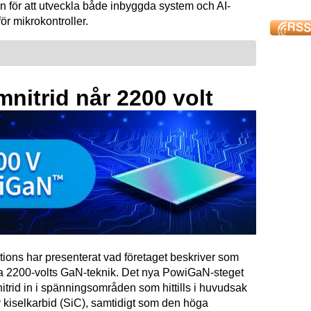
n för att utveckla både inbyggda system och AI-
för mikrokontroller.
mnitrid når 2200 volt
tions har presenterat vad företaget beskriver som
ta 2200-volts GaN-teknik. Det nya PowiGaN-steget
mnitrid in i spänningsområden som hittills i huvudsak
 kiselkarbid (SiC), samtidigt som den höga