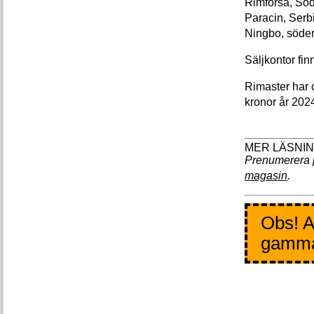
Rimforsa, Sö
Paracin, Serb
Ningbo, söder
Säljkontor fin
Rimaster har c
kronor år 202
Prenumerera 
magasin
.
Obs! A
gamm