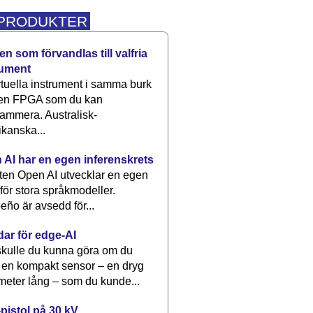
 PRODUKTER
n som förvandlas till valfria
rument
rtuella instrument i samma burk
 en FPGA som du kan
ammera. Australisk-
kanska...
 AI har en egen inferenskrets
tten Open AI utvecklar en egen
 för stora språkmodeller.
eño är avsedd för...
dar för edge-AI
kulle du kunna göra om du
 en kompakt sensor – en dryg
meter lång – som du kunde...
pistol på 30 kV