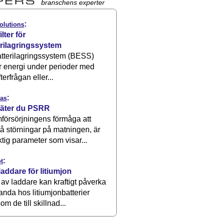
branschens experter
:
olutions
ilter för
erilagringssystem
atterilagringssystem (BESS)
r energi under perioder med
terfrågan eller...
:
as
äter du PSRR
försörjningens förmåga att
å störningar på matningen, är
ktig parameter som visar...
:
t
laddare för litiumjon
 av laddare kan kraftigt påverka
anda hos litiumjonbatterier
om de till skillnad...