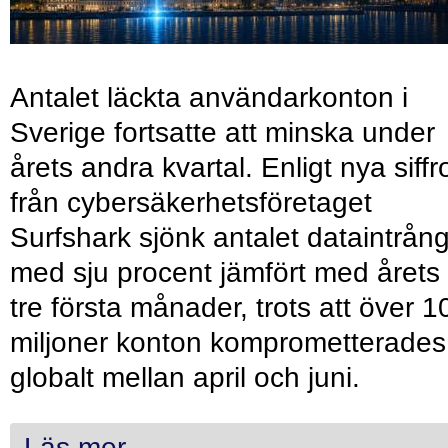
Antalet läckta användarkonton i
Sverige fortsatte att minska under
årets andra kvartal. Enligt nya siffr
från cybersäkerhetsföretaget
Surfshark sjönk antalet dataintrån
med sju procent jämfört med årets
tre första månader, trots att över 1
miljoner konton komprometterades
globalt mellan april och juni.
Läs mer...