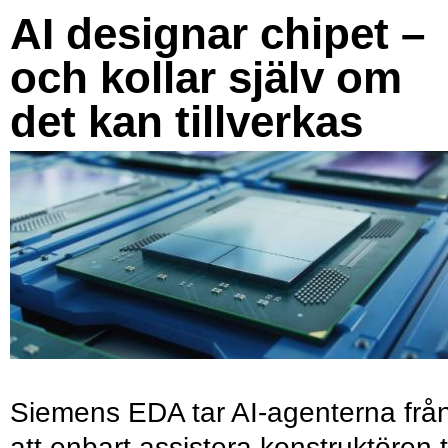
AI designar chipet –
och kollar själv om
det kan tillverkas
Siemens EDA tar AI-agenterna frå
att enbart assistera konstruktören ti