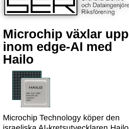
Microchip växlar upp
inom edge-AI med
Hailo
Microchip Technology köper den
israeliska AI-kretsutvecklaren Hailo