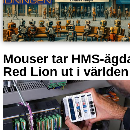
Mouser tar HMS-ägd
Red Lion ut i världen