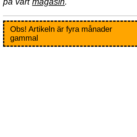
på vårt
magasin
.
Obs! Artikeln är fyra månader
gammal