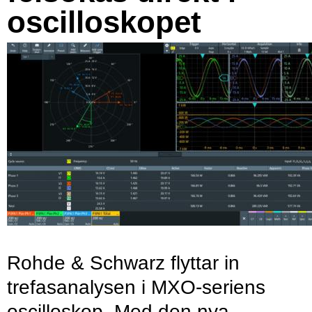
oscilloskopet
Rohde & Schwarz flyttar in
trefasanalysen i MXO-seriens
oscilloskop. Med den nya