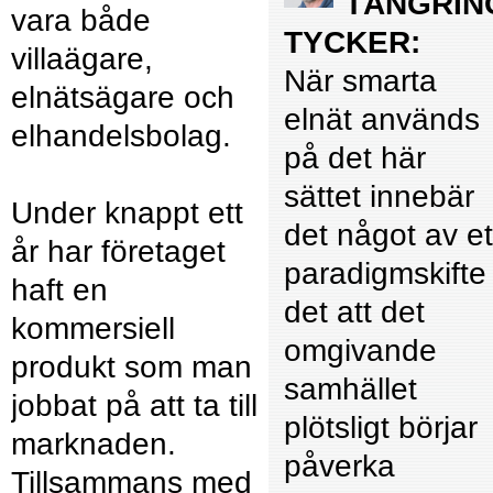
TÅNGRIN
vara både
TYCKER:
villaägare,
När smarta
elnätsägare och
elnät används
elhandelsbolag.
på det här
sättet innebär
Under knappt ett
det något av et
år har företaget
paradigmskifte 
haft en
det att det
kommersiell
omgivande
produkt som man
samhället
jobbat på att ta till
plötsligt börjar
marknaden.
påverka
Tillsammans med