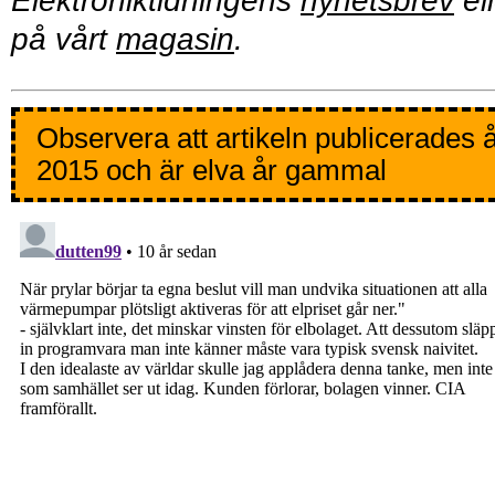
Elektroniktidningens
nyhetsbrev
ell
på vårt
magasin
.
Observera att artikeln publicerades 
2015 och är elva år gammal