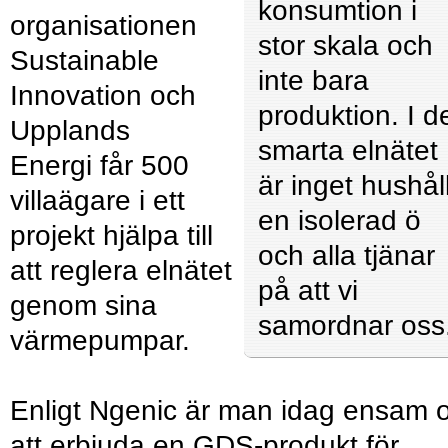
konsumtion i
organisationen
stor skala och
Sustainable
inte bara
Innovation och
produktion. I d
Upplands
smarta elnätet
Energi får 500
är inget hushål
villaägare i ett
en isolerad ö
projekt hjälpa till
och alla tjänar
att reglera elnätet
på att vi
genom sina
samordnar oss
värmepumpar.
Enligt Ngenic är man idag ensam 
att erbjuda en GDS-produkt för