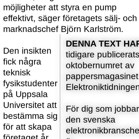
möjligheter att styra en pump
effektivt, säger företagets sälj- och
marknadschef Björn Karlström.
DENNA TEXT HA
Den insikten
tidigare publicerats
fick några
oktobernumret av
teknisk
pappersmagasinet
fysikstudenter
Elektroniktidningen
på Uppsala
Universitet att
För dig som jobbar
bestämma sig
den svenska
för att skapa
elektronikbransch
företaget år