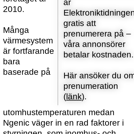
är
2010.
Elektroniktidninge
gratis att
Många
prenumerera på –
värmesystem
våra annonsörer
är fortfarande
betalar kostnaden.
bara
baserade på
Här ansöker du o
prenumeration
(
länk
).
utomhustemperaturen medan
Ngenic väger in en rad faktorer i
styrningen, som inomhus- och