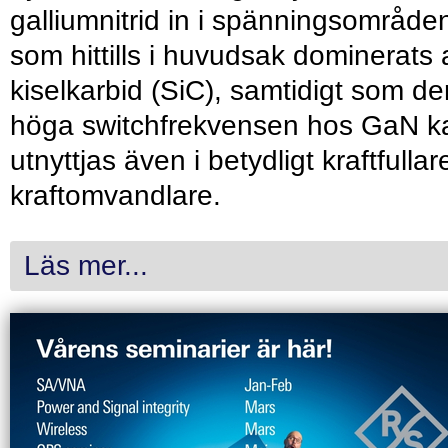
galliumnitrid in i spänningsområde
som hittills i huvudsak dominerats 
kiselkarbid (SiC), samtidigt som de
höga switchfrekvensen hos GaN k
utnyttjas även i betydligt kraftfullar
kraftomvandlare.
Läs mer...