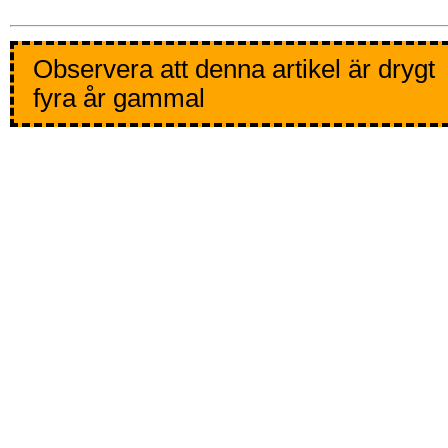
Observera att denna artikel är drygt
fyra år gammal