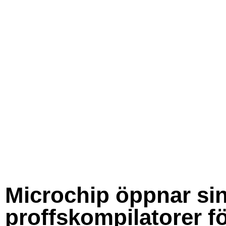
Microchip öppnar si
proffskompilatorer f