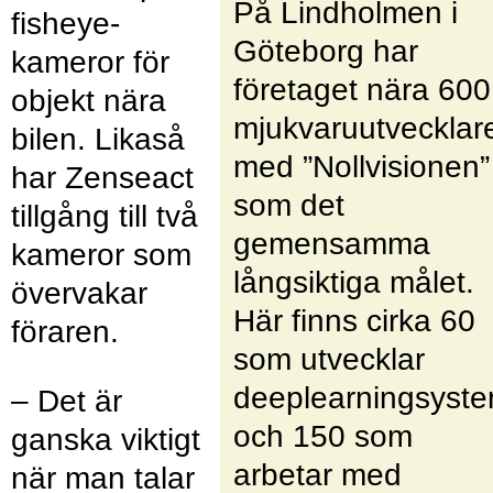
På Lindholmen i
fisheye-
Göteborg har
kameror för
företaget nära 600
objekt nära
mjukvaruutvecklar
bilen. Likaså
med ”Nollvisionen”
har Zenseact
som det
tillgång till två
gemensamma
kameror som
långsiktiga målet.
övervakar
Här finns cirka 60
föraren.
som utvecklar
deeplearningsyst
– Det är
och 150 som
ganska viktigt
arbetar med
när man talar