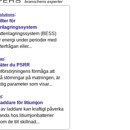
branschens experter
:
olutions
ilter för
erilagringssystem
atterilagringssystem (BESS)
r energi under perioder med
terfrågan eller...
:
as
äter du PSRR
försörjningens förmåga att
å störningar på matningen, är
ktig parameter som visar...
:
t
laddare för litiumjon
 av laddare kan kraftigt påverka
anda hos litiumjonbatterier
om de till skillnad...