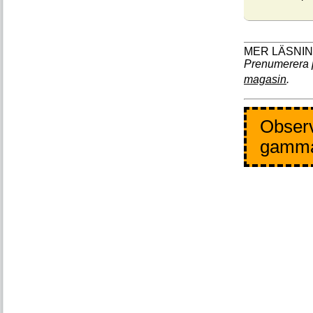
Prenumerera 
magasin
.
Observ
gamm