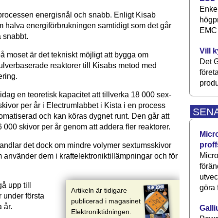
Enkel
rocessen energi­snål och snabb. Enligt Kisab
högpr
m halva energiförbrukningen samtidigt som det går
EMC P
å snabbt.
Vill 
 moset är det tekniskt möjligt att bygga om
Det G
ulverbaserade reaktorer till Kisabs metod med
föret
ring.
produ
idag en teoretisk kapacitet att tillverka 18 000 sex-
skivor per år i Electrumlabbet i Kista i en process
SEN
omatiserad och kan köras dygnet runt. Den går att
56 000 skivor per år genom att addera fler reaktorer.
Micr
proff
andlar det dock om mindre volymer sextumsskivor
Micro
m använder dem i kraftelektroniktillämpningar och för
förän
utve
å upp till
göra 
Artikeln är tidigare
 under första
publicerad i magasinet
 år.
Galli
Elektroniktidningen.