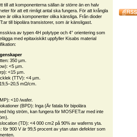
tt till att komponenterna sällan är större än en halv
ter för att ett rimligt antal ska fungera. För att krångla
ligare är olika komponenter olika känsliga. Från dioder
r till bipolära transistorer, som är känsligast.
msskiva av typen 4H polytype och 4° orientering som
 belägga med epitaxiskikt uppfyller Kisabs material
fikation:
egenskaper
itten: 350 µm.
ow): <5 µm.
rp): <15 µm.
tjocklek (TTV): <4 µm.
: 19,5–20,5 mΩ/cm.
MP): <10 /wafer.
okationer (BPD): Inga (Är fatala för bipolära
 med hög ström, kan fungera för MOSFET:ar med inte
röm).
islocation (TD): <4 000 cm2 på 90% av waferns yta.
ts: för 900 V är 99,5 procent av ytan utan defekter som
nenten.