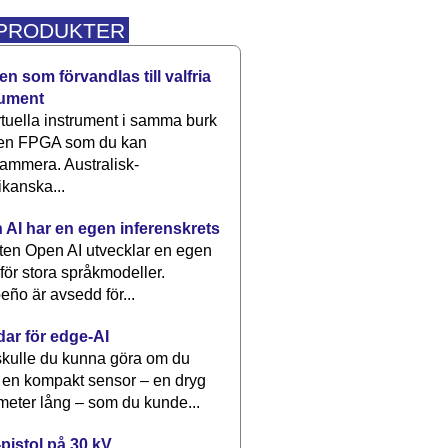
 PRODUKTER
n som förvandlas till valfria
rument
rtuella instrument i samma burk
 en FPGA som du kan
ammera. Australisk-
kanska...
 AI har en egen inferenskrets
tten Open AI utvecklar en egen
 för stora språkmodeller.
eño är avsedd för...
dar för edge-AI
kulle du kunna göra om du
 en kompakt sensor – en dryg
meter lång – som du kunde...
pistol på 30 kV