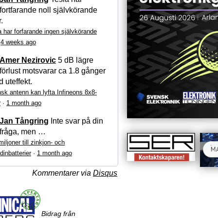
fortfarande noll självkörande
r.
a har forfarande ingen självkörande
·
4 weeks ago
Amer Nezirovic
5 dB lägre
förlust motsvarar ca 1.8 gånger
 uteffekt.
sk antenn kan lyfta Infineons 8x8-
r
·
1 month ago
Jan Tångring
Inte svar på din
fråga, men …
iljoner till zinkjon- och
dinbatterier
·
1 month ago
Kommentarer via
Disqus
Bidrag från