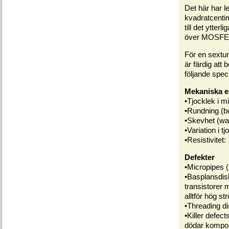
Det här har le
kvadratcentime
till det ytter
över MOSFET:a
För en sextu
är färdig att
följande speci
Mekaniska 
•Tjocklek i m
•Rundning (b
•Skevhet (wa
•Variation i 
•Resistivitet
Defekter
•Micropipes (
•Basplansdisl
transistorer
alltför hög st
•Threading d
•Killer defec
dödar kompo