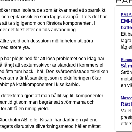
öker man isolera de som är kvar med ett spärrskikt
EMI S
 och epitaxiskikten som läggs ovanpå. Trots det har
EMI-f
 att ta sig igenom och förstöra komponenten. I
batt
nder det först efter en tids användning.
Ett b
lagra
bättre yield och dessutom möjligheten att göra
låg ef
ed större yta.
 har plöjts ned för att lösa problemet och idag har
Renes
 långt att sextumsskivor är standard i kommersiell
Så m
ed åtta tum hack i häl. Den svårbemästrade tekniken
Ström
illverkarna är få samtidigt som elektrifieringen ökar
motst
abbt på kraftkomponenter i kiselkarbid.
en vi
efekterna gjort att man hållit sig till komponenter
Masco
 samtidigt som man begränsat strömmarna och
Rätt 
ör att få en rimlig yield.
Valet
prest
Stockholm AB, eller Kisab, har därför en gyllene
efters
agets disruptiva tillverkningsmetod håller måttet.