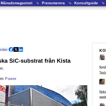
Månadsmagasinet
∿
Prenumerera
∿
Konsultguide
∿
 sidan
KO
ska SiC-substrat från Kista
ford
on
,
Tesl
Power
Noki
week