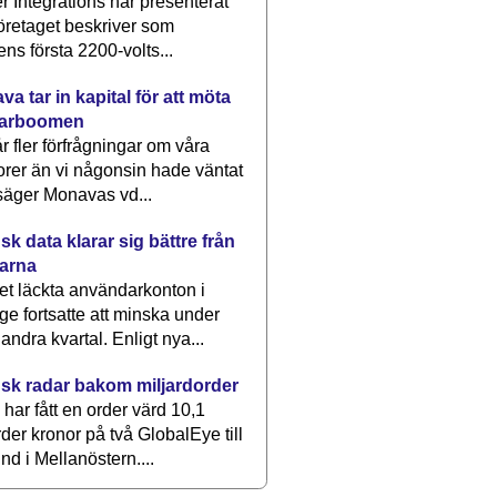
 Integrations har presenterat
öretaget beskriver som
ens första 2200-volts...
a tar in kapital för att möta
arboomen
får fler förfrågningar om våra
rer än vi någonsin hade väntat
säger Monavas vd...
k data klarar sig bättre från
arna
et läckta användarkonton i
ge fortsatte att minska under
 andra kvartal. Enligt nya...
sk radar bakom miljardorder
har fått en order värd 10,1
rder kronor på två GlobalEye till
nd i Mellanöstern....