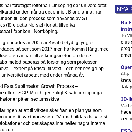
ts har företaget rötterna i Linköping där universitetet
NYA
selkarbid under många decennier. Bland annat har
grunden till den process som används av ST
Burke
s (före detta Norstel) för att tillverka
inst
strat i fabriken i Norrköping.
16 vi
plus
 grundades år 2005 är Kisab betydligt yngre.
progr
undades så sent som 2017 men har kommit långt med
ameri
lisera en annan tillverkningsmetod än den ST
abs metod baseras på forskning som professor
Open
va – expert på kristalltillväxt – och hennes grupp
AI-jä
 universitet arbetat med under många år.
krets
d Fast Sublimation Growth Process –
Jalap
ne eller FSGP-M och ger enligt Kisab princip inga
3D-li
kationer på en sextumsskiva.
Vad s
laringen är att tillväxten sker från en plan yta som
hade
rm under tillväxtprocessen. Därmed bildas det ytterst
centi
lokationer och det skapas inte heller några interna
pucken.
ESD-