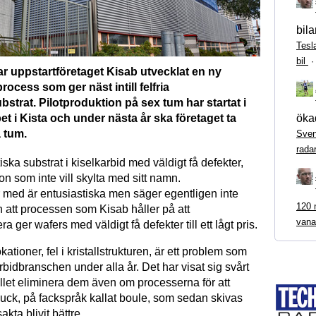
bila
Tesl
bil
 har uppstartföretaget Kisab utvecklat en ny
rocess som ger näst intill felfria
bstrat. Pilotproduktion på sex tum har startat i
t i Kista och under nästa år ska företaget ta
ökad
a tum.
Sven
rada
iska substrat i kiselkarbid med väldigt få defekter,
n som inte vill skylta med sitt namn.
r med är entusiastiska men säger egentligen inte
120 m
 att processen som Kisab håller på att
vana
a ger wafers med väldigt få defekter till ett lågt pris.
ationer, fel i kristallstrukturen, är ett problem som
rbidbranschen under alla år. Det har visat sig svårt
ållet eliminera dem även om processerna för att
puck, på fackspråk kallat boule, som sedan skivas
akta blivit bättre.