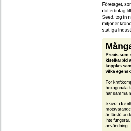
Företaget, som
dotterbolag ti
Seed, tog in 
miljoner krono
statliga Indu
Många
Precis som 
kiselkarbid 
kopplas sam
vilka egensk
För kraftkom
hexagonala ko
har samma mobi
Skivor i kiselk
motsvarande i
är förstörand
inte fungerar.
användning.