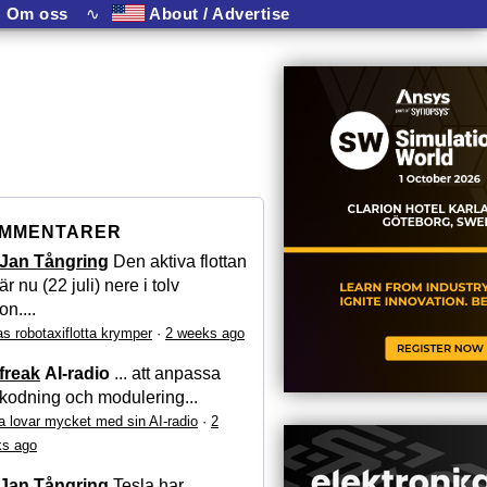
Om oss
∿
About / Advertise
MMENTARER
Jan Tångring
Den aktiva flottan
är nu (22 juli) nere i tolv
on....
as robotaxiflotta krymper
·
2 weeks ago
freak
AI-radio
... att anpassa
kodning och modulering...
a lovar mycket med sin AI-radio
·
2
s ago
Jan Tångring
Tesla har