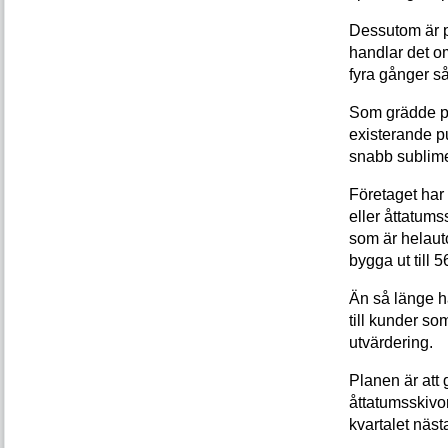
Dessutom är p
handlar det o
fyra gånger s
Som grädde på
existerande p
snabb sublime
Företaget har 
eller åttatums
som är helaut
bygga ut till 
Än så länge h
till kunder so
utvärdering.
Planen är att g
åttatumsskivor
kvartalet nästa