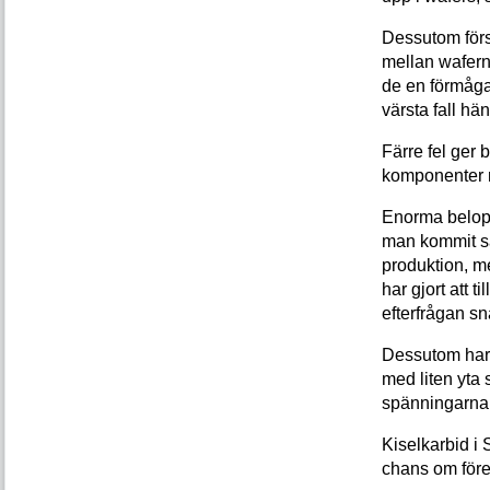
Dessutom förs
mellan wafern
de en förmåga
värsta fall hä
Färre fel ger 
komponenter m
Enorma belopp
man kommit så
produktion, m
har gjort att t
efterfrågan sn
Dessutom har d
med liten yta
spänningarna f
Kiselkarbid i 
chans om föret