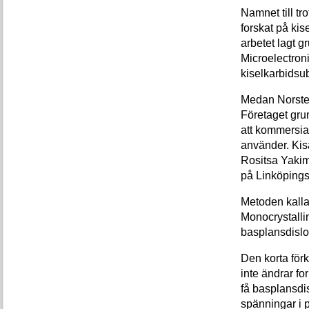
Namnet till tro
forskat på ki
arbetet lagt 
Microelectronic
kiselkarbidsub
Medan Norstel
Företaget gr
att kommersia
använder. Kis
Rositsa Yakimo
på Linköpings
Metoden kalla
Monocrystalli
basplansdislo
Den korta förk
inte ändrar fo
få basplansdis
spänningar i 