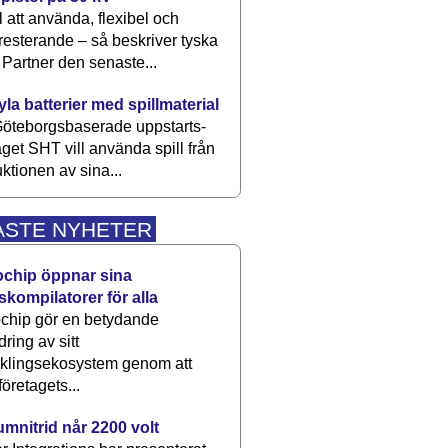
 att använda, flexibel och
esterande – så beskriver tyska
artner den senaste...
kyla batterier med spillmaterial
öteborgsbaserade upp­starts­
aget SHT vill använda spill från
ktionen av sina...
ASTE NYHETER
ochip öppnar sina
skompilatorer för alla
chip gör en betydande
dring av sitt
cklingsekosystem genom att
företagets...
umnitrid når 2200 volt