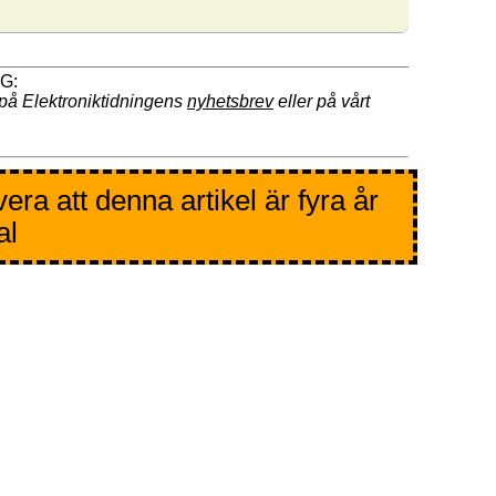
på Elektroniktidningens
nyhetsbrev
eller på vårt
era att denna artikel är fyra år
al