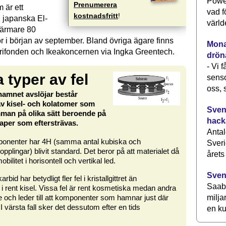
Power
Prenumerera
 är ett
vad f
kostnadsfritt
!
ll japanska El-
värld
närmare 80
r i början av september. Bland övriga ägare finns
Monav
strifonden och Ikeakoncernen via Ingka Greentech.
drön
- Vi 
 typer av fel
senso
oss, 
namnet avslöjar består
av kisel- och kolatomer som
Svens
man på olika sätt beroende på
hack
aper som eftersträvas.
Antal
ponenter har 4H (samma antal kubiska och
Sveri
pplingar) blivit standard. Det beror på att materialet då
årets
litet i horisontell och vertikal led.
Sven
arbid har betydligt fler fel i kristallgittret än
Saab 
 rent kisel. Vissa fel är rent kosmetiska medan andra
e och leder till att komponenter som hamnar just där
milja
 I värsta fall sker det dessutom efter en tids
en ku