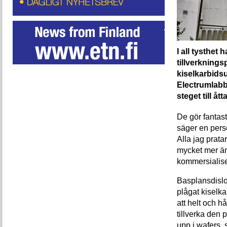
I all tysthet
tillverkningsp
kiselkarbidsu
Electrumlabbe
steget till ått
De gör fantast
säger en perso
Alla jag prata
mycket mer än
kommersialiser
Basplansdislok
plågat kiselka
att helt och h
tillverka den 
upp i wafers, s