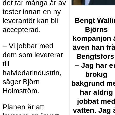
det tar många år av
tester innan en ny
Bengt ­Walli
leverantör kan bli
Björns
accepterad.
kompanjon 
– Vi jobbar med
även han fr
dem som levererar
Bengtsfors
till
– Jag har e
halvledarindustrin,
brokig
säger Björn
bakgrund m
Holmström.
har aldrig
jobbat me
Planen är att
vatten. Jag 