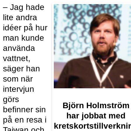
– Jag hade
lite andra
idéer på hur
man kunde
använda
vattnet,
säger han
som när
intervjun
görs
Björn Holmström
befinner sin
har jobbat med
på en resa i
kretskortstillverkni
Taiwan och