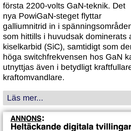
första 2200-volts GaN-teknik. Det
nya PowiGaN-steget flyttar
galliumnitrid in i spänningsområde
som hittills i huvudsak dominerats 
kiselkarbid (SiC), samtidigt som de
höga switchfrekvensen hos GaN k
utnyttjas även i betydligt kraftfullar
kraftomvandlare.
Läs mer...