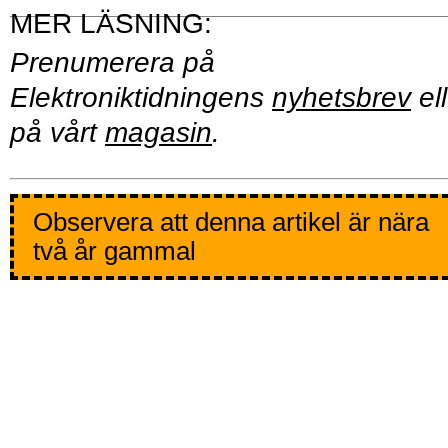
Prenumerera på
Elektroniktidningens
nyhetsbrev
ell
på vårt
magasin
.
Observera att denna artikel är nära
två år gammal