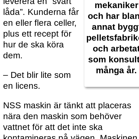
leverera en ”svart
mekaniker
låda”. Kunderna får
och har bla
en eller flera celler,
annat bygg
plus ett recept för
pelletsfabrik
hur de ska köra
och arbeta
dem.
som konsult
många år.
– Det blir lite som
en licens.
NSS maskin är tänkt att placeras
nära den maskin som behöver
vattnet för att det inte ska
kontamineras på vägen. ­Maskinen