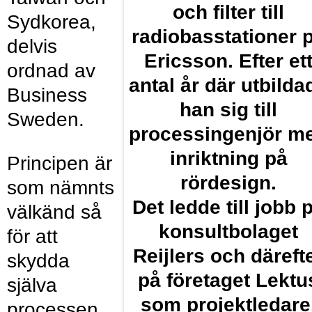
och filter till
Sydkorea,
radiobasstationer 
delvis
Ericsson. Efter et
ordnad av
antal år där utbilda
Business
han sig till
Sweden.
processingenjör m
inriktning på
Principen är
rördesign.
som nämnts
Det ledde till jobb 
välkänd så
konsultbolaget
för att
Reijlers och däreft
skydda
på företaget Lektu
själva
som projektledare
processen