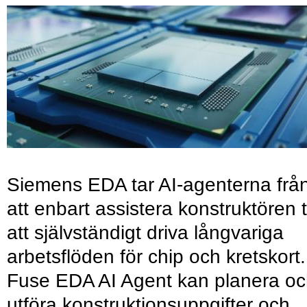
Siemens EDA tar AI-agenterna frå
att enbart assistera konstruktören ti
att självständigt driva långvariga
arbetsflöden för chip och kretskort.
Fuse EDA AI Agent kan planera o
utföra konstruktionsuppgifter och