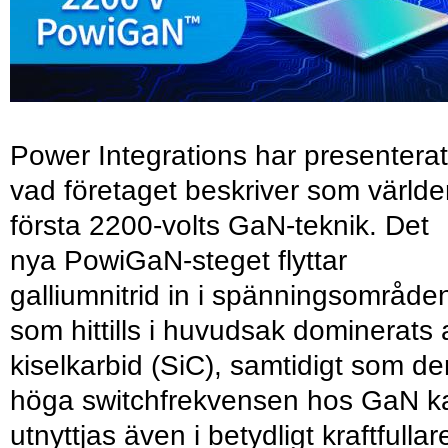
Power Integrations har presenterat
vad företaget beskriver som värld
första 2200-volts GaN-teknik. Det
nya PowiGaN-steget flyttar
galliumnitrid in i spänningsområde
som hittills i huvudsak dominerats 
kiselkarbid (SiC), samtidigt som de
höga switchfrekvensen hos GaN k
utnyttjas även i betydligt kraftfullar