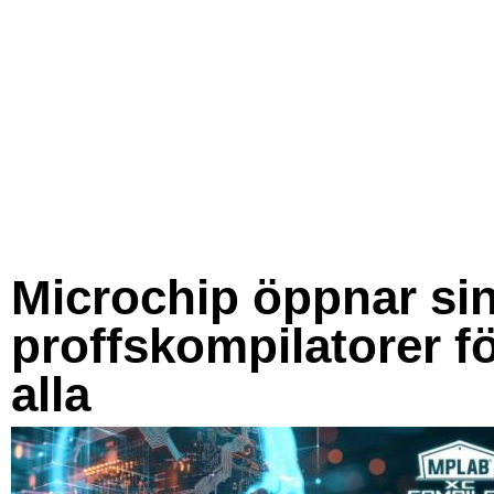
Microchip öppnar si
proffskompilatorer f
alla