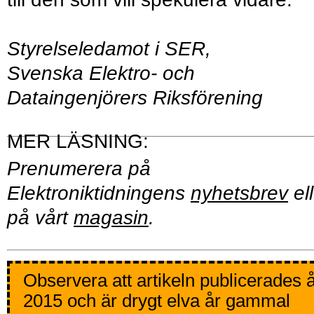
Styrelseledamot i SER,
Svenska Elektro- och
Dataingenjörers Riksförening
Prenumerera på
Elektroniktidningens
nyhetsbrev
ell
på vårt
magasin
.
Observera att artikeln publicerades 
2015 och är drygt elva år gammal