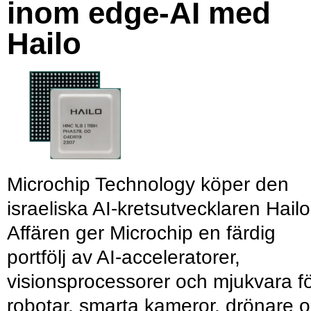
inom edge-AI med
Hailo
Microchip Technology köper den
israeliska AI-kretsutvecklaren Hailo
Affären ger Microchip en färdig
portfölj av AI-acceleratorer,
visionsprocessorer och mjukvara f
robotar, smarta kameror, drönare 