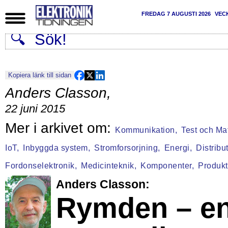
FREDAG 7 AUGUSTI 2026
VEC
Kopiera länk till sidan
Anders Classon
,
22 juni 2015
Kommunikation,
Test och Mat
IoT,
Inbyggda system,
Stromforsorjning,
Energi,
Distribu
Fordonselektronik,
Medicinteknik,
Komponenter,
Produkt
Anders Classon:
Rymden – e