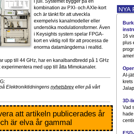
i juli. Systemet bygger på en
kombination av PXI- och AXIe-kort
NYA
och är tänkt för att utveckla
exempelvis kanalmodeller eller
Burke
undersöka modulationsformer. Även
inst
i Keysights system spelar FPGA-
16 vi
kort en viktig roll för att processa de
plus
enorma datamängderna i realtid.
progr
ameri
ar upp till 44 GHz, har en kanalbandbredd på 1 GHz
t experimentera med upp till åtta Mimokanaler.
Open
AI-jä
krets
på Elektroniktidningens
nyhetsbrev
eller på vårt
Jalap
3D-li
Vad s
era att artikeln publicerades år
hade
centi
ch är elva år gammal
ESD-