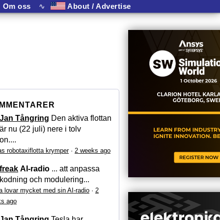
Om oss
∿
About / Advertise
MMENTARER
Jan Tångring
Den aktiva flottan
är nu (22 juli) nere i tolv
on....
as robotaxiflotta krymper
·
2 weeks ago
freak
AI-radio
... att anpassa
kodning och modulering...
a lovar mycket med sin AI-radio
·
2
s ago
Jan Tångring
Tesla har