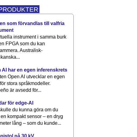
 PRODUKTER
n som förvandlas till valfria
rument
rtuella instrument i samma burk
 en FPGA som du kan
ammera. Australisk-
kanska...
 AI har en egen inferenskrets
tten Open AI utvecklar en egen
 för stora språkmodeller.
eño är avsedd för...
dar för edge-AI
kulle du kunna göra om du
 en kompakt sensor – en dryg
meter lång – som du kunde...
pistol på 30 kV