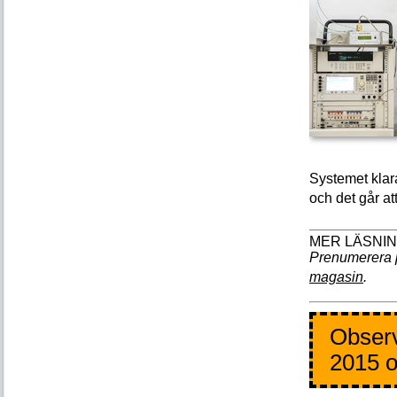
Systemet klar
och det går at
Prenumerera 
magasin
.
Observ
2015 o