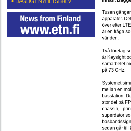
innan. Bägge
Tusen gånger 
apparater. De
över efter LT
är en fråga so
världen.
Två företag s
är Keysight o
samarbetet me
på 73 GHz.
Systemet simu
mellan en mob
basstation. De
stor del på FP
chassin, i pri
superdator s
basbandssign
sedan går till