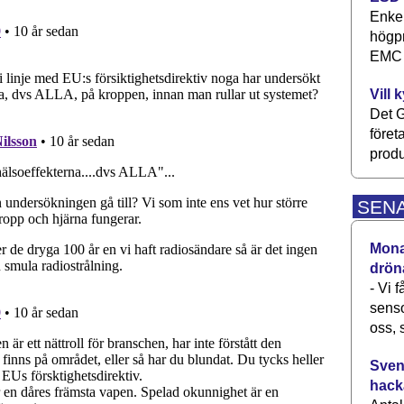
Enkel
högpr
EMC P
Vill 
Det G
föret
produ
SEN
Monav
drön
- Vi 
senso
oss, 
Svens
hack