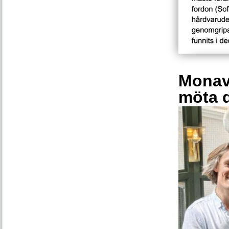
Monava
möta 