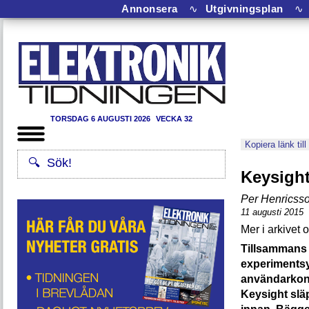
Annonsera
∿
Utgivningsplan
∿
TORSDAG 6 AUGUSTI 2026
VECKA 32
Kopiera länk till
Keysight
Per Henricss
11 augusti 2015
Tillsammans 
experiments
användarkonf
Keysight slä