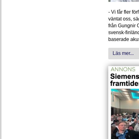
- Vi får fler 
väntat oss, s
från Gungnir 
svensk-finlän
baserade akus
Läs mer...