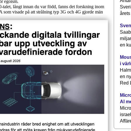
Antal
Sveri
årets
Sven
Saab 
milja
en ku
Mous
i vär
Halm
en ny
Red L
Micr
AI m
Micr
israe
Affär