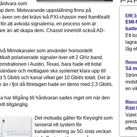
hårdvara som
pp dem. Motsvarande uppställning finns på
EMI S
 även om det krävs två PXI-chassin med framförallt
EMI-f
för att avkoda signalerna, en process som är
batt
rare än att skapa dem. Chassit innehöll också AD-
Ett b
lagra
låg ef
två Mimokanaler som använder horisontellt
tikalt polariserade signaler över ett 2 GHz-band.
Renes
trationen i Austin, Texas, bara hade ett tiotal
Så m
sändare och mottagare ska systemet klara upp till
Ström
5 Gbit/s och kanal vilket ger 10 Gbit/s totalt. Det är
motst
re än i fjol då företagen hade en demo med 2,3 Gbit/s.
en vi
 har tillgång till hårdvaran sades inget om när den
Masco
lt tillgänglig.
Rätt 
Valet
Det motsatta gäller för Keysight som
prest
lanserat ett system för
efters
kanalestimering av 5G sista veckan