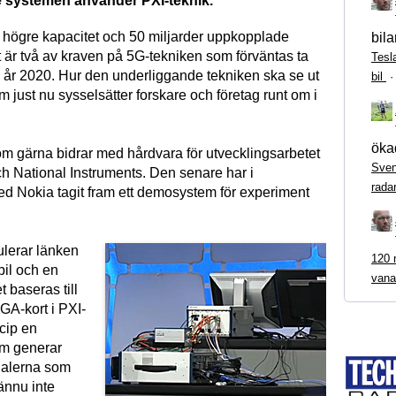
 systemen använder PXI-teknik.
högre kapacitet och 50 miljarder uppkopplade
bila
t är två av kraven på 5G-tekniken som förväntas ta
Tesl
E år 2020. Hur den underliggande tekniken ska se ut
bil
m just nu sysselsätter forskare och företag runt om i
ökad
om gärna bidrar med hårdvara för utvecklingsarbetet
Sven
ch National Instruments. Den senare har i
rada
d Nokia tagit fram ett demosystem för experiment
lerar länken
120 m
il och en
vana
t baseras till
GA-kort i PXI-
ncip en
om generar
alerna som
 ännu inte