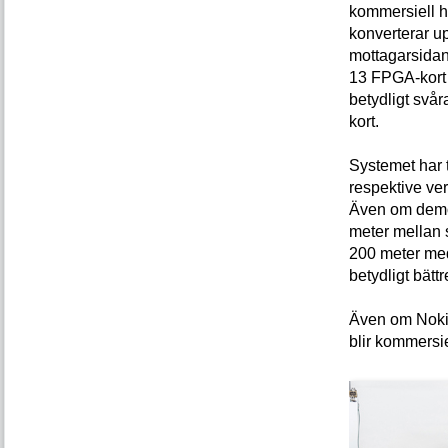
kommersiell 
konverterar u
mottagarsidan
13 FPGA-kort 
betydligt svå
kort.
Systemet har 
respektive ver
Även om demons
meter mellan 
200 meter med 
betydligt bätt
Även om Nokia
blir kommersiel