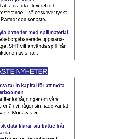
 att använda, flexibel och
esterande – så beskriver tyska
artner den senaste...
kyla batterier med spillmaterial
öteborgsbaserade upp­starts­
aget SHT vill använda spill från
ktionen av sina...
ASTE NYHETER
a tar in kapital för att möta
arboomen
får fler förfrågningar om våra
rer än vi någonsin hade väntat
säger Monavas vd...
k data klarar sig bättre från
arna