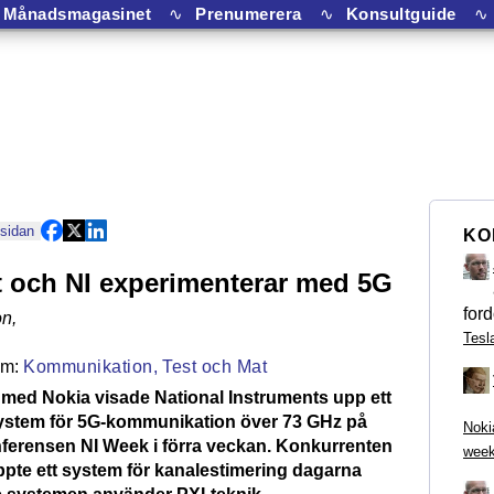
Månadsmagasinet
∿
Prenumerera
∿
Konsultguide
∿
 sidan
KO
 och NI experimenterar med 5G
ford
on
,
Tesl
Kommunikation,
Test och Mat
med Nokia visade National Instruments upp ett
ystem för 5G-kommunikation över 73 GHz på
Noki
erensen NI Week i förra veckan. Konkurrenten
week
ppte ett system för kanalestimering dagarna