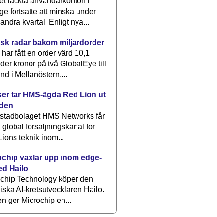
et läckta användarkonton i
ge fortsatte att minska under
 andra kvartal. Enligt nya...
sk radar bakom miljardorder
har fått en order värd 10,1
rder kronor på två GlobalEye till
nd i Mellanöstern....
er tar HMS-ägda Red Lion ut
lden
stadbolaget HMS Networks får
 global försäljningskanal för
ions teknik inom...
ochip växlar upp inom edge-
ed Hailo
ochip Technology köper den
liska AI-kretsutvecklaren Hailo.
en ger Microchip en...