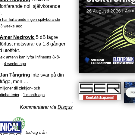
fortfarande noll självkörande
r.
a har forfarande ingen självkörande
·
3 weeks ago
Amer Nezirovic
5 dB lägre
förlust motsvarar ca 1.8 gånger
 uteffekt.
sk antenn kan lyfta Infineons 8x8-
r
·
4 weeks ago
Jan Tångring
Inte svar på din
fråga, men …
iljoner till zinkjon- och
dinbatterier
·
1 month ago
Kommentarer via
Disqus
Bidrag från