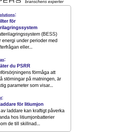
branschens experter
:
olutions
ilter för
erilagringssystem
atterilagringssystem (BESS)
r energi under perioder med
terfrågan eller...
:
as
äter du PSRR
försörjningens förmåga att
å störningar på matningen, är
ktig parameter som visar...
:
t
laddare för litiumjon
 av laddare kan kraftigt påverka
anda hos litiumjonbatterier
om de till skillnad...