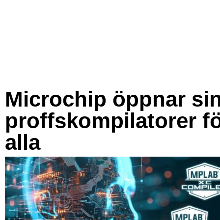
Microchip öppnar si
proffskompilatorer f
alla