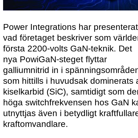
Power Integrations har presenterat
vad företaget beskriver som värld
första 2200-volts GaN-teknik. Det
nya PowiGaN-steget flyttar
galliumnitrid in i spänningsområde
som hittills i huvudsak dominerats 
kiselkarbid (SiC), samtidigt som de
höga switchfrekvensen hos GaN k
utnyttjas även i betydligt kraftfullar
kraftomvandlare.