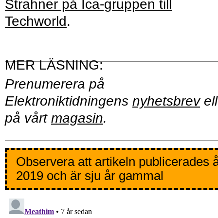
Strahner på Ica-gruppen till
Techworld
.
Prenumerera på
Elektroniktidningens
nyhetsbrev
ell
på vårt
magasin
.
Observera att artikeln publicerades 
2019 och är sju år gammal