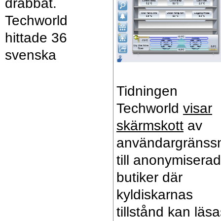
drabbat.
Techworld
hittade 36
svenska
Tidningen
Techworld
visar
skärmskott
av
användargränssn
till anonymisera
butiker där
kyldiskarnas
tillstånd kan läs