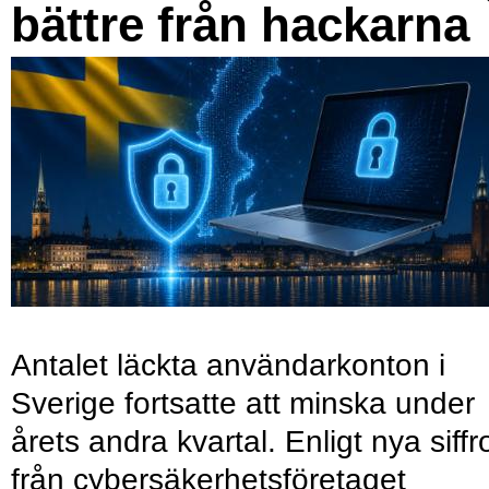
bättre från hackarna
Antalet läckta användarkonton i
Sverige fortsatte att minska under
årets andra kvartal. Enligt nya siffr
från cybersäkerhetsföretaget