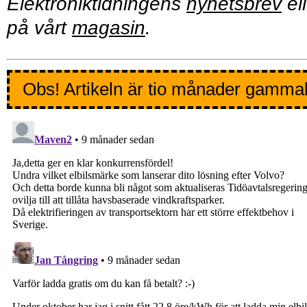
Elektroniktidningens
nyhetsbrev
ell
på vårt
magasin
.
Obs! Artikeln är tio månader gamma