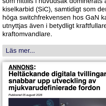
som hittills i huvudsak dominerats 
kiselkarbid (SiC), samtidigt som de
höga switchfrekvensen hos GaN k
utnyttjas även i betydligt kraftfullar
kraftomvandlare.
Läs mer...