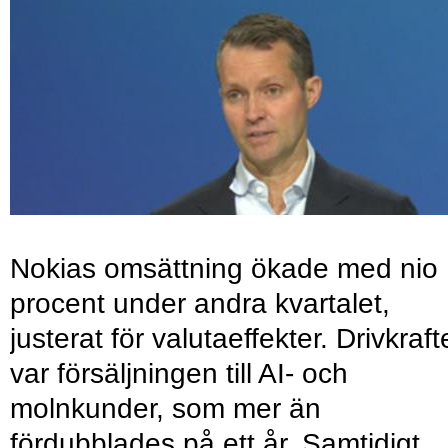
Nokias omsättning ökade med nio
procent under andra kvartalet,
justerat för valutaeffekter. Drivkraf
var försäljningen till AI- och
molnkunder, som mer än
fördubblades på ett år. Samtidigt