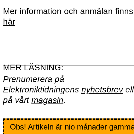
Mer information och anmälan finns
här
Prenumerera på
Elektroniktidningens
nyhetsbrev
ell
på vårt
magasin
.
Obs! Artikeln är nio månader gamma