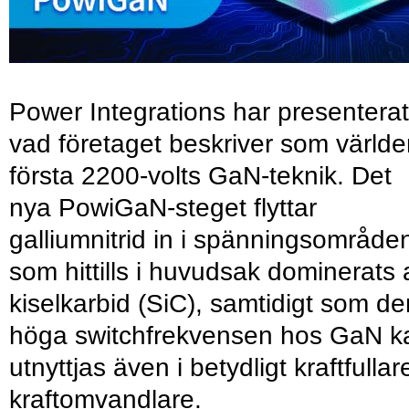
Power Integrations har presenterat
vad företaget beskriver som värld
första 2200-volts GaN-teknik. Det
nya PowiGaN-steget flyttar
galliumnitrid in i spänningsområde
som hittills i huvudsak dominerats 
kiselkarbid (SiC), samtidigt som de
höga switchfrekvensen hos GaN k
utnyttjas även i betydligt kraftfullar
kraftomvandlare.