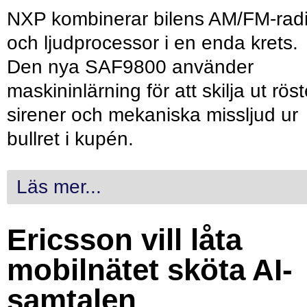
NXP kombinerar bilens AM/FM-rad
och ljudprocessor i en enda krets.
Den nya SAF9800 använder
maskininlärning för att skilja ut röst
sirener och mekaniska missljud ur
bullret i kupén.
Läs mer...
Ericsson vill låta
mobilnätet sköta AI-
samtalen