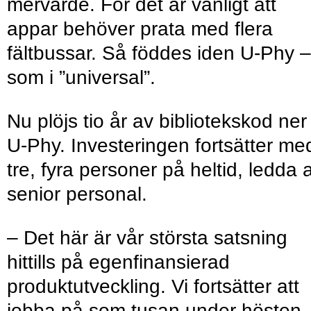
mervärde. För det är vanligt att
appar behöver prata med flera
fältbussar. Så föddes iden U-Phy 
som i ”universal”.
Nu plöjs tio år av bibliotekskod ner 
U-Phy. Investeringen fortsätter me
tre, fyra ­personer på heltid, ledda 
senior personal.
– Det här är vår största satsning
hittills på egenfinansierad
produktutveckling. Vi fortsätter att
jobba på som tusan under hösten