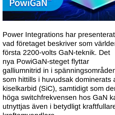
Power Integrations har presenterat
vad företaget beskriver som värld
första 2200-volts GaN-teknik. Det
nya PowiGaN-steget flyttar
galliumnitrid in i spänningsområde
som hittills i huvudsak dominerats 
kiselkarbid (SiC), samtidigt som de
höga switchfrekvensen hos GaN k
utnyttjas även i betydligt kraftfullar