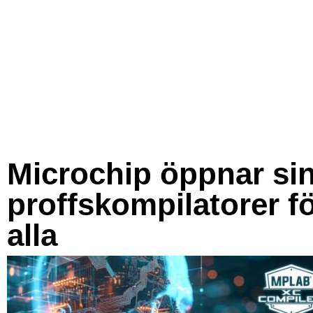
Microchip öppnar si
proffskompilatorer f
alla