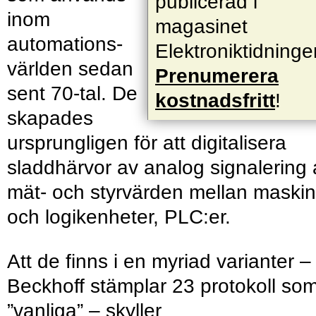
publicerad i
inom
magasinet
automations­
Elektroniktidninge
världen sedan
Prenumerera
sent 70-tal. De
kostnadsfritt
!
skapades
ursprungligen för att digitalisera
sladdhärvor av analog signalering 
mät- och styrvärden mellan maskin
och logikenheter, PLC:er.
Att de finns i en myriad varianter –
Beckhoff stämplar 23 protokoll so
”vanliga” – skyller