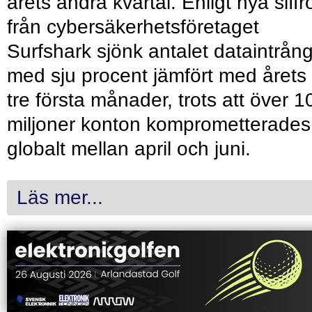
årets andra kvartal. Enligt nya siffr
från cybersäkerhetsföretaget
Surfshark sjönk antalet dataintrån
med sju procent jämfört med årets
tre första månader, trots att över 1
miljoner konton komprometterades
globalt mellan april och juni.
Läs mer...