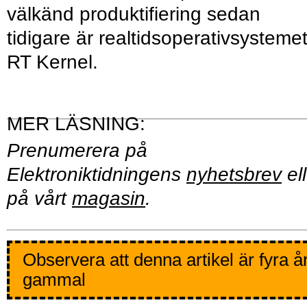
välkänd produkti­fiering sedan
tidigare är realtids­operativsysteme
RT Kernel.
Prenumerera på
Elektroniktidningens
nyhetsbrev
ell
på vårt
magasin
.
Observera att denna artikel är fyra å
gammal