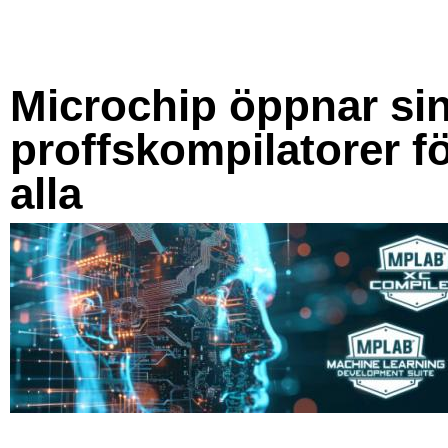
Microchip öppnar si
proffskompilatorer f
alla