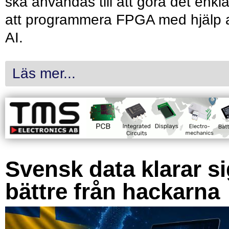
ska användas till att göra det enkl
att programmera FPGA med hjälp 
AI.
Läs mer...
Svensk data klarar s
bättre från hackarna