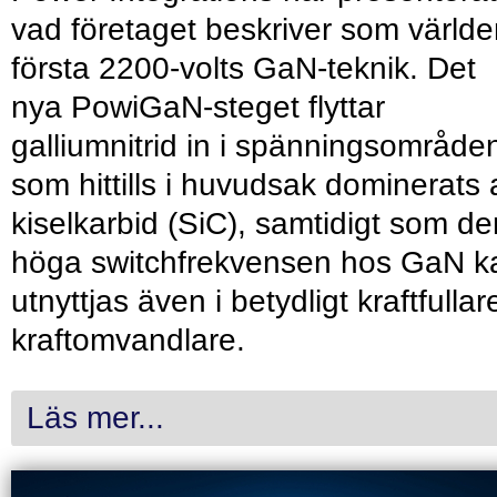
vad företaget beskriver som värld
första 2200-volts GaN-teknik. Det
nya PowiGaN-steget flyttar
galliumnitrid in i spänningsområde
som hittills i huvudsak dominerats 
kiselkarbid (SiC), samtidigt som de
höga switchfrekvensen hos GaN k
utnyttjas även i betydligt kraftfullar
kraftomvandlare.
Läs mer...