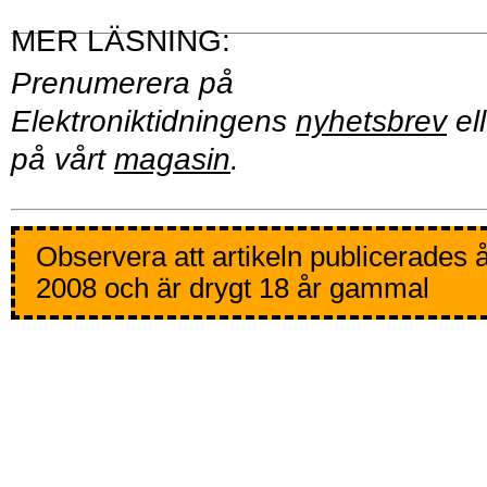
Prenumerera på
Elektroniktidningens
nyhetsbrev
ell
på vårt
magasin
.
Observera att artikeln publicerades 
2008 och är drygt 18 år gammal