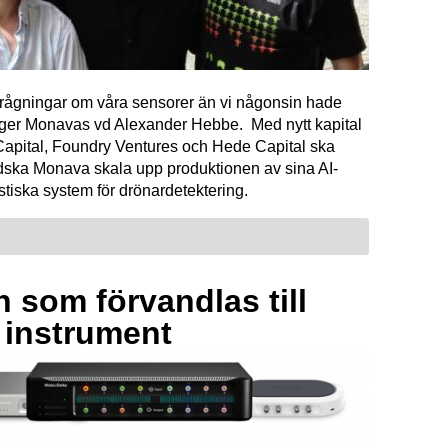
förfrågningar om våra sensorer än vi någonsin hade
äger Monavas vd Alexander Hebbe. Med nytt kapital
Capital, Foundry Ventures och Hede Capital ska
dska Monava skala upp produktionen av sina AI-
tiska system för drönardetektering.
 som förvandlas till
a instrument