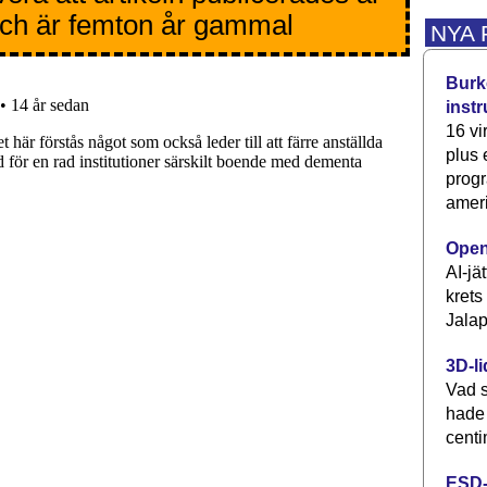
ch är femton år gammal
NYA
Burke
inst
16 vi
plus
progr
ameri
Open
AI-jä
krets
Jalap
3D-li
Vad s
hade
centi
ESD-