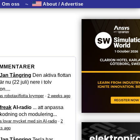
Om oss
⏦
About / Advertise
MMENTARER
Jan Tångring
Den aktiva flottan
är nu (22 juli) nere i tolv
on....
as robotaxiflotta krymper
·
2 weeks ago
freak
AI-radio
... att anpassa
kodning och modulering...
a lovar mycket med sin AI-radio
·
2
s ago
Jan Tångring
Tesla har