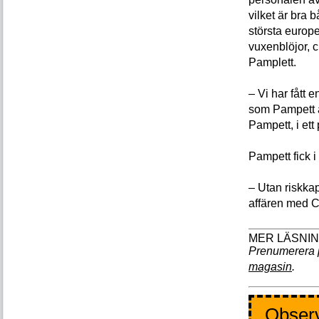
vilket är bra 
största europe
vuxenblöjor, 
Pamplett.
– Vi har fått
som Pampett ä
Pampett, i et
Pampett fick i 
– Utan riskkap
affären med 
Prenumerera 
magasin
.
Observ