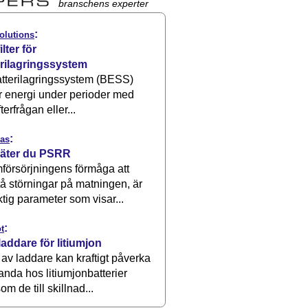
branschens experter
:
olutions
ilter för
erilagringssystem
atterilagringssystem (BESS)
r energi under perioder med
terfrågan eller...
:
as
äter du PSRR
försörjningens förmåga att
å störningar på matningen, är
ktig parameter som visar...
:
t
laddare för litiumjon
 av laddare kan kraftigt påverka
anda hos litiumjonbatterier
om de till skillnad...