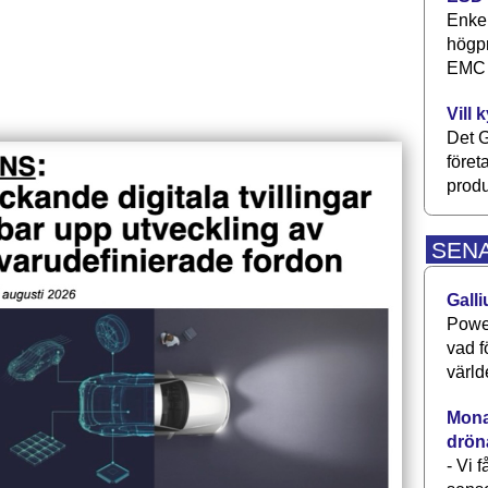
Enkel
högpr
EMC P
Vill 
Det G
föret
produ
SEN
Galli
Power
vad f
värld
Monav
drön
- Vi 