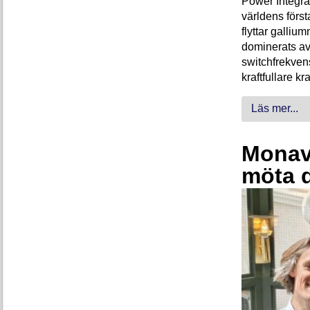
Power Integra
världens förs
flyttar galliu
dominerats av
switchfrekven
kraftfullare k
Läs mer...
Monava
möta 