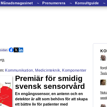
Månadsmagasinet
⏦
Prenumerera
⏦
Konsultguide
⏦
 sidan
KO
rg
,
ford
Kommunikation,
Medicinteknik,
Komponenter
Tesl
Premiär för smidig
svensk sensorvård
Noki
En engångssensor, en antenn och en
week
detektor är allt som behövs för att skapa
ett bättre liv för patienter med