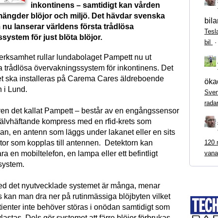
inkontinens – samtidigt kan vården
mängder blöjor och miljö. Det hävdar svenska
bila
nu lanserar världens första trådlösa
Tesl
ystem för just blöta blöjor.
bil
verksamhet rullar lundabolaget Pampett nu ut
ta trådlösa övervakningssystem för inkontinens. Det
et ska installeras på Carema Cares äldreboende
ökad
 i Lund.
Sven
rada
en det kallat Pampett – består av en engångssensor
självhäftande kompress med en rfid-krets som
jan, en antenn som läggs under lakanet eller en sits
120 m
tor som kopplas till antennen. Detektorn kan
vana
a en mobiltelefon, en lampa eller ett befintligt
system.
ed det nyutvecklade systemet är många, menar
s kan man dra ner på rutinmässiga blöjbyten vilket
tienter inte behöver störas i onödan samtidigt som
astas. Dels gör systemet att färre blöjor förbrukas