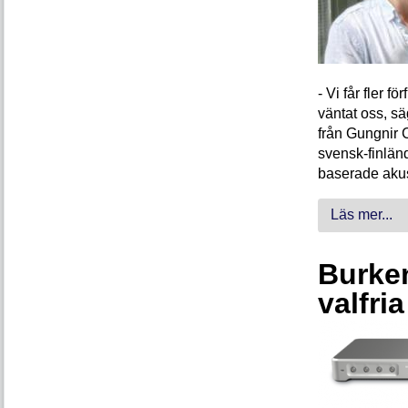
- Vi får fler 
väntat oss, s
från Gungnir 
svensk-finlän
baserade akus
Läs mer...
Burken
valfri