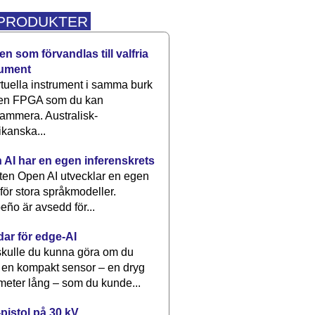
 PRODUKTER
n som förvandlas till valfria
rument
rtuella instrument i samma burk
 en FPGA som du kan
ammera. Australisk-
kanska...
 AI har en egen inferenskrets
tten Open AI utvecklar en egen
 för stora språkmodeller.
eño är avsedd för...
dar för edge-AI
kulle du kunna göra om du
 en kompakt sensor – en dryg
meter lång – som du kunde...
pistol på 30 kV