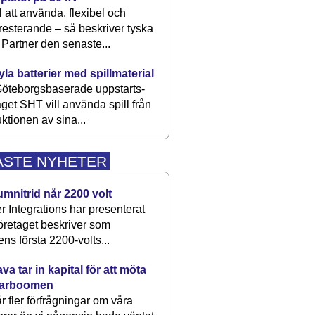
 att använda, flexibel och
esterande – så beskriver tyska
artner den senaste...
kyla batterier med spillmaterial
öteborgsbaserade upp­starts­
aget SHT vill använda spill från
ktionen av sina...
ASTE NYHETER
umnitrid når 2200 volt
 Integrations har presenterat
öretaget beskriver som
ens första 2200-volts...
a tar in kapital för att möta
arboomen
får fler förfrågningar om våra