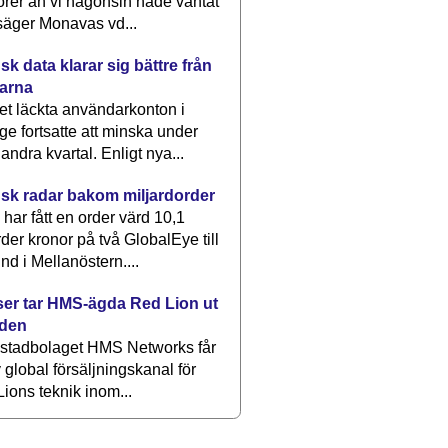
rer än vi någonsin hade väntat
säger Monavas vd...
k data klarar sig bättre från
arna
et läckta användarkonton i
ge fortsatte att minska under
 andra kvartal. Enligt nya...
sk radar bakom miljardorder
har fått en order värd 10,1
rder kronor på två GlobalEye till
nd i Mellanöstern....
er tar HMS-ägda Red Lion ut
lden
stadbolaget HMS Networks får
 global försäljningskanal för
ions teknik inom...