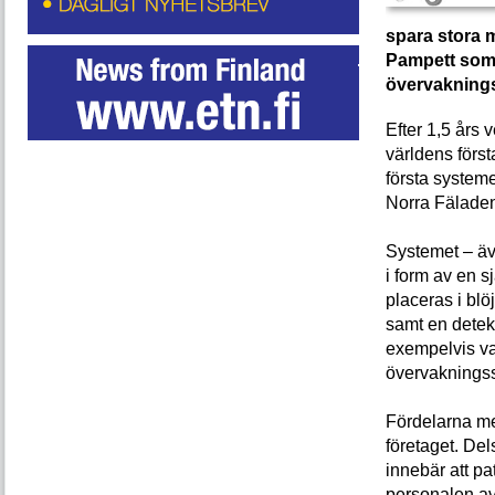
spara stora 
Pampett som 
övervakningss
Efter 1,5 års 
världens förs
första system
Norra Fäladen
Systemet – äv
i form av en 
placeras i blö
samt en detek
exempelvis var
övervaknings
Fördelarna m
företaget. Del
innebär att pa
personalen avl