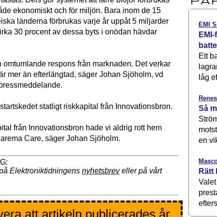
både ekonomiskt och för miljön. Bara inom de 15
iska länderna förbrukas varje år uppåt 5 miljarder
EMI S
cirka 30 procent av dessa byts i onödan hävdar
EMI-f
batt
Ett b
 en omtumlande respons från marknaden. Det verkar
lagra
r mer än efterlängtad, säger Johan Sjöholm, vd
låg ef
t pressmeddelande.
Renes
startskedet statligt riskkapital från Innovationsbron.
Så m
Ström
ital från Innovationsbron hade vi aldrig rott hem
motst
Carema Care, säger Johan Sjöholm.
en vi
Masco
på Elektroniktidningens
nyhetsbrev
eller på vårt
Rätt 
Valet
prest
efters
era att artikeln publicerades år