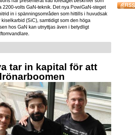
tions har presenterat vad företaget beskriver som
ta 2200-volts GaN-teknik. Det nya PowiGaN-steget
mnitrid in i spänningsområden som hittills i huvudsak
 kiselkarbid (SiC), samtidigt som den höga
sen hos GaN kan utnyttjas även i betydligt
raftomvandlare.
 tar in kapital för att
drönarboomen