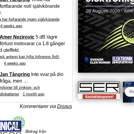
fortfarande noll självkörande
r.
a har forfarande ingen självkörande
·
4 weeks ago
Amer Nezirovic
5 dB lägre
förlust motsvarar ca 1.8 gånger
 uteffekt.
sk antenn kan lyfta Infineons 8x8-
r
·
4 weeks ago
Jan Tångring
Inte svar på din
fråga, men …
iljoner till zinkjon- och
dinbatterier
·
1 month ago
Kommentarer via
Disqus
Bidrag från