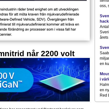
senso
oss, 
Svens
hack
Antal
Sveri
årets
Sven
mnitrid når 2200 volt
Saab 
milja
en ku
Mous
i vär
Halm
en ny
Red L