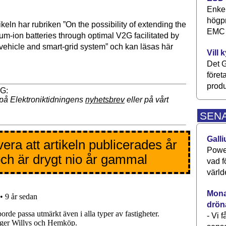
Enkel
högpr
keln har rubriken ”On the possibility of extending the
EMC P
thium-ion batteries through optimal V2G facilitated by
 vehicle and smart-grid system” och kan läsas här
Vill 
Det G
föret
produ
på Elektroniktidningens
nyhetsbrev
eller på vårt
SEN
Galli
era att artikeln publicerades år
Power
ch är drygt nio år gammal
vad f
värld
Monav
drön
- Vi 