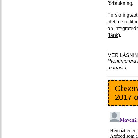
förbrukning.
Forskningsarti
lifetime of li
an integrated
(
länk
).
Prenumerera 
magasin
.
Observ
2017 o