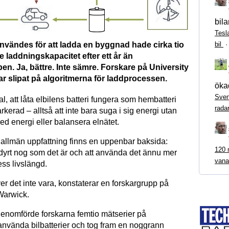
bila
Tesl
användes för att ladda en byggnad hade cirka tio
bil
e laddningskapacitet efter ett år än
en. Ja, bättre. Inte sämre. Forskare på University
r slipat på algoritmerna för laddprocessen.
ökad
Sven
, att låta elbilens batteri fungera som hembatteri
rada
arkerad – alltså att inte bara suga i sig energi utan
d energi eller balansera elnätet.
 allmän uppfattning finns en uppenbar baksida:
120 m
r dyrt nog som det är och att använda det ännu mer
vana
ess livslängd.
r det inte vara, konstaterar en forskargrupp på
 Warwick.
genomförde forskarna femtio mätserier på
använda bilbatterier och tog fram en noggrann