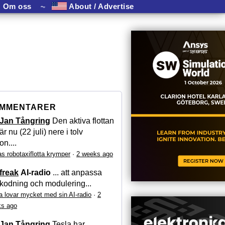
Om oss
⏦
About / Advertise
MMENTARER
Jan Tångring
Den aktiva flottan
är nu (22 juli) nere i tolv
on....
as robotaxiflotta krymper
·
2 weeks ago
freak
AI-radio
... att anpassa
kodning och modulering...
a lovar mycket med sin AI-radio
·
2
s ago
Jan Tångring
Tesla har