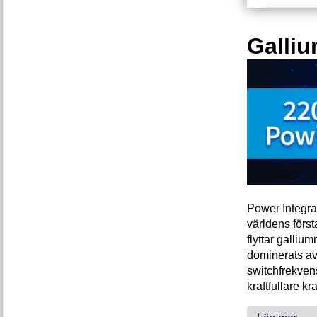
Galliu
Power Integra
världens förs
flyttar galliu
dominerats av
switchfrekven
kraftfullare k