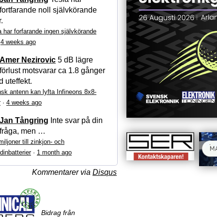
fortfarande noll självkörande
r.
a har forfarande ingen självkörande
·
4 weeks ago
Amer Nezirovic
5 dB lägre
förlust motsvarar ca 1.8 gånger
 uteffekt.
sk antenn kan lyfta Infineons 8x8-
r
·
4 weeks ago
Jan Tångring
Inte svar på din
fråga, men …
iljoner till zinkjon- och
dinbatterier
·
1 month ago
Kommentarer via
Disqus
Bidrag från