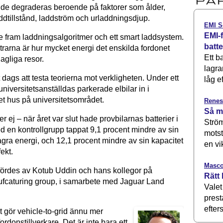
 de degraderas beroende på faktorer som ålder,
ddtillstånd, laddström och urladdningsdjup.
EMI S
EMI-f
de fram laddningsalgoritmer och ett smart laddsystem.
batt
rarna är hur mycket energi det enskilda fordonet
Ett b
dagliga resor.
lagra
dags att testa teorierna mot verkligheten. Under ett
låg ef
niversitetsanställdas parkerade elbilar in i
et hus på universitetsområdet.
Renes
Så m
er ej – när året var slut hade provbilarnas batterier i
Ström
d en kontrollgrupp tappat 9,1 procent mindre av sin
motst
lagra energi, och 12,1 procent mindre av sin kapacitet
en vi
fekt.
Masco
ördes av Kotub Uddin och hans kollegor på
Rätt 
fcaturing group, i samarbete med Jaguar Land
Valet
prest
efters
t gör vehicle-to-grid ännu mer
fordonstillverkare. Det är inte bara ett