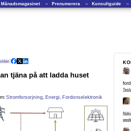
Månadsmagasinet
⏦
Prenumerera
⏦
Konsultguide
⏦
 sidan
KO
kan tjäna på att ladda huset
ford
Tesl
Stromforsorjning,
Energi,
Fordonselektronik
Noki
week