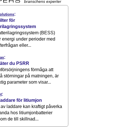
branschens experter
:
olutions
ilter för
erilagringssystem
atterilagringssystem (BESS)
r energi under perioder med
terfrågan eller...
:
as
äter du PSRR
försörjningens förmåga att
å störningar på matningen, är
ktig parameter som visar...
:
t
laddare för litiumjon
 av laddare kan kraftigt påverka
anda hos litiumjonbatterier
om de till skillnad...