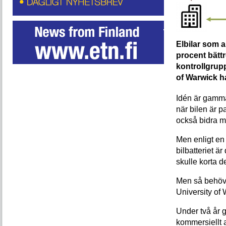
Elbilar som 
procent bättr
kontrollgrupp
of Warwick ha
Idén är gammal
när bilen är p
också bidra me
Men enligt en
bilbatteriet ä
skulle korta d
Men så behöve
University of
Under två år 
kommersiellt 