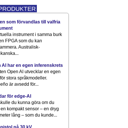
 PRODUKTER
n som förvandlas till valfria
rument
rtuella instrument i samma burk
 en FPGA som du kan
ammera. Australisk-
kanska...
 AI har en egen inferenskrets
tten Open AI utvecklar en egen
 för stora språkmodeller.
eño är avsedd för...
dar för edge-AI
kulle du kunna göra om du
 en kompakt sensor – en dryg
meter lång – som du kunde...
pistol på 30 kV