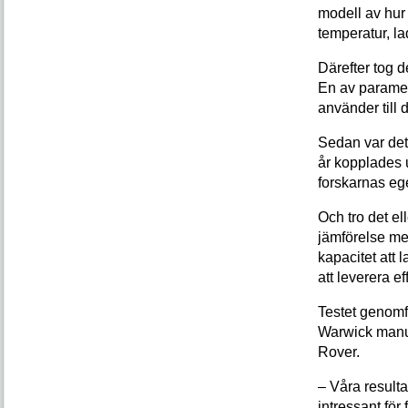
modell av hur
temperatur, la
Därefter tog 
En av paramet
använder till 
Sedan var det 
år kopplades u
forskarnas eg
Och tro det ell
jämförelse me
kapacitet att 
att leverera ef
Testet genomf
Warwick manu
Rover.
– Våra resulta
intressant för 