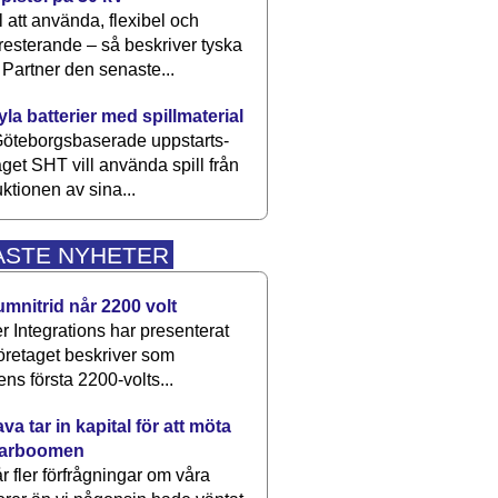
 att använda, flexibel och
esterande – så beskriver tyska
artner den senaste...
kyla batterier med spillmaterial
öteborgsbaserade upp­starts­
aget SHT vill använda spill från
ktionen av sina...
ASTE NYHETER
umnitrid når 2200 volt
 Integrations har presenterat
öretaget beskriver som
ens första 2200-volts...
a tar in kapital för att möta
arboomen
får fler förfrågningar om våra