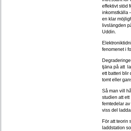
effektivt stöd 
inkomstkälla –
en klar möjlig
livslängden p
Uddin.
Elektroniktidni
fenomenet i fo
Degraderingen 
tjäna på att 
ett batteri bli
tomt eller gans
Så man vill hå
studien att et
femtedelar av s
viss del ladda
För att teorin
laddstation s