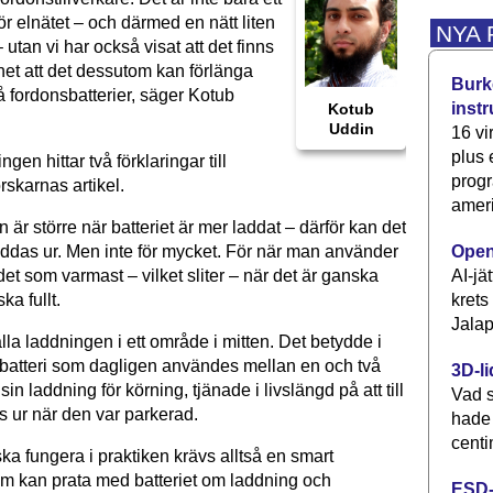
för elnätet – och därmed en nätt liten
NYA
 utan vi har också visat att det finns
het att det dessutom kan förlänga
Burke
å fordonsbatterier, säger Kotub
inst
Kotub
Uddin
16 vi
plus
ngen hittar två förklaringar till
progr
rskarnas artikel.
ameri
är större när batteriet är mer laddat – därför kan det
Open
laddas ur. Men inte för mycket. För när man använder
AI-jä
r det som varmast – vilket sliter – när det är ganska
krets
ka fullt.
Jalap
lla laddningen i ett område i mitten. Det betydde i
t batteri som dagligen användes mellan en och två
3D-li
in laddning för körning, tjänade i livslängd på att till
Vad s
s ur när den var parkerad.
hade
centi
 ska fungera i praktiken krävs alltså en smart
om kan prata med batteriet om laddning och
ESD-