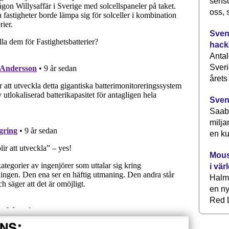
senso
oss, 
Svens
hack
Antal
Sveri
årets
Sven
Saab 
milja
en ku
Mous
i vär
Halm
en ny
Red L