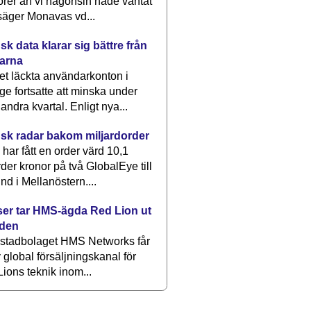
rer än vi någonsin hade väntat
säger Monavas vd...
k data klarar sig bättre från
arna
et läckta användarkonton i
ge fortsatte att minska under
 andra kvartal. Enligt nya...
sk radar bakom miljardorder
har fått en order värd 10,1
rder kronor på två GlobalEye till
nd i Mellanöstern....
er tar HMS-ägda Red Lion ut
lden
stadbolaget HMS Networks får
 global försäljningskanal för
ions teknik inom...