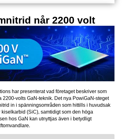
mnitrid når 2200 volt
tions har presenterat vad företaget beskriver som
ta 2200-volts GaN-teknik. Det nya PowiGaN-steget
mnitrid in i spänningsområden som hittills i huvudsak
 kiselkarbid (SiC), samtidigt som den höga
sen hos GaN kan utnyttjas även i betydligt
raftomvandlare.