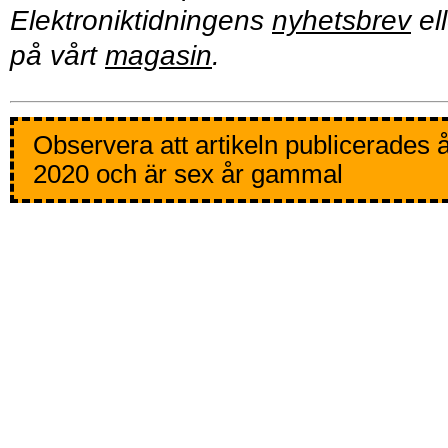
Elektroniktidningens
nyhetsbrev
ell
på vårt
magasin
.
Observera att artikeln publicerades 
2020 och är sex år gammal