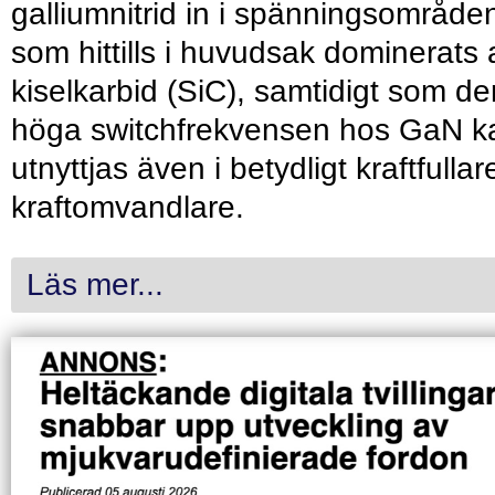
galliumnitrid in i spänningsområde
som hittills i huvudsak dominerats 
kiselkarbid (SiC), samtidigt som de
höga switchfrekvensen hos GaN k
utnyttjas även i betydligt kraftfullar
kraftomvandlare.
Läs mer...