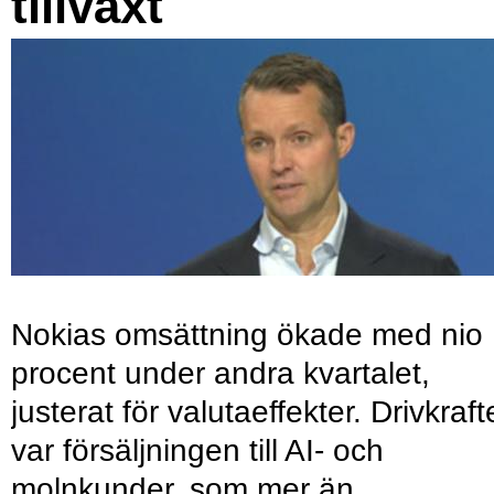
tillväxt
Nokias omsättning ökade med nio
procent under andra kvartalet,
justerat för valutaeffekter. Drivkraf
var försäljningen till AI- och
molnkunder, som mer än