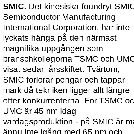
SMIC.
Det kinesiska foundryt SMIC
Semiconductor Manufacturing
International Corporation, har inte
lyckats hänga på den närmast
magnifika uppgången som
branschkollegorna TSMC och UM
visat sedan årsskiftet. Tvärtom,
SMIC förlorar pengar och tappar
mark då tekniken ligger allt längre
efter konkurrenterna. För TSMC o
UMC är 45 nm idag
vardagsproduktion - på SMIC är m
ännu inte igång med 65 nm och