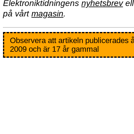
Elektroniktidningens
nyhetsbrev
ell
på vårt
magasin
.
Observera att artikeln publicerades 
2009 och är 17 år gammal