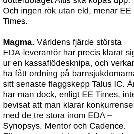
dotterbolaget Altis ska köpas upp.
Och ingen rök utan eld, menar EE
Times.
Magma.
Världens fjärde största
EDA-leverantör har precis klarat si
ur en kassaflödesknipa, och verka
ha fått ordning på barnsjukdomarn
sitt senaste flaggskepp Talus IC. Ä
har man dock, enligt EE Times, int
bevisat att man klarar konkurrens
med de tre stora inom EDA –
Synopsys, Mentor och Cadence.