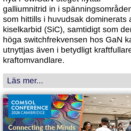
galliumnitrid in i spänningsområde
som hittills i huvudsak dominerats 
kiselkarbid (SiC), samtidigt som de
höga switchfrekvensen hos GaN k
utnyttjas även i betydligt kraftfullar
kraftomvandlare.
Läs mer...