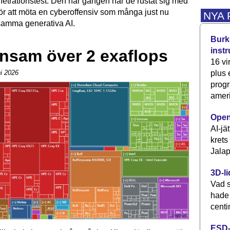
netrationstest. Den här gången har de rustat sig med
för att möta en cyberoffensiv som många just nu
NYA
 samma generativa AI.
Burke
inst
nsam över 2 exaflops
16 vi
ni 2026
plus
progr
ameri
Open
AI-jä
krets
Jalap
3D-li
Vad s
hade
centi
ESD-