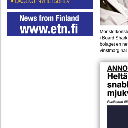
Mönsterkortsl
i Board Shark
bolaget en ne
vinstmargina