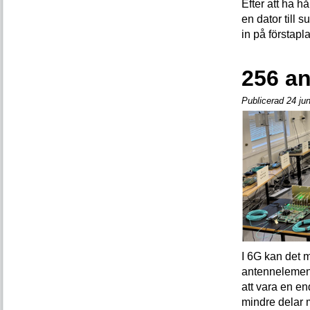
Efter att ha hå
en dator till 
in på förstapl
256 a
Publicerad 24 ju
I 6G kan det m
antenn­elemen
att vara en e
mindre delar 