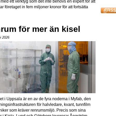
med ett verktyg som det inte behövs en expert för att
r företaget in fem miljoner kronor för att fortsätta
nrum för mer än kisel
ni 2026
t i Uppsala är en av de fyra noderna i Myfab, den
ngs­infra­struk­turen för halvledare, kvant, tunnfilm
niker som kräver renrumsmiljö. Precis som sina
r i Kista, Lund och Göteborg levererar Ång­ström