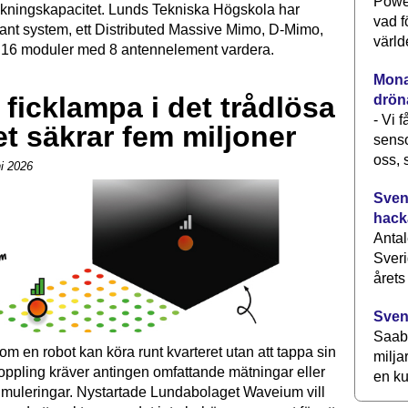
Power
äknings­kapacitet. Lunds Tekniska Högskola har
vad f
dant system, ett Distributed Massive Mimo, D-Mimo,
värld
16 moduler med 8 antenn­element vardera.
Monav
ficklampa i det trådlösa
drön
- Vi 
t säkrar fem miljoner
senso
oss, 
ni 2026
Svens
hack
Antal
Sveri
årets
Sven
Saab 
 om en robot kan köra runt kvarteret utan att tappa sin
milja
oppling kräver antingen omfattande mätningar eller
en ku
muleringar. Nystartade Lundabolaget Waveium vill