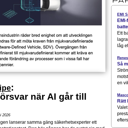
EMI S
EMI-f
batt
Ett b
lagra
låg ef
Renes
Så m
Ström
motst
en vi
:
ipe
 försvar när AI går till
Masco
Rätt 
Valet
prest
ni 2026
efters
gen lanserar samma gäng säkerhetsexperter ett