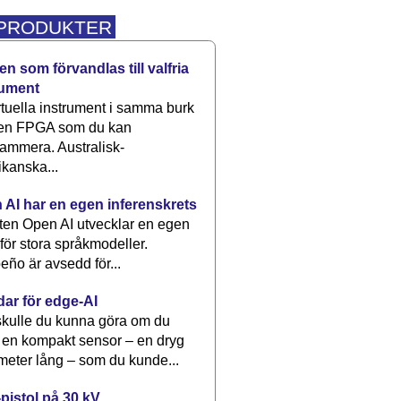
 PRODUKTER
n som förvandlas till valfria
rument
rtuella instrument i samma burk
 en FPGA som du kan
ammera. Australisk-
kanska...
 AI har en egen inferenskrets
tten Open AI utvecklar en egen
 för stora språkmodeller.
eño är avsedd för...
dar för edge-AI
kulle du kunna göra om du
 en kompakt sensor – en dryg
meter lång – som du kunde...
pistol på 30 kV