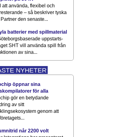
 att använda, flexibel och
esterande – så beskriver tyska
artner den senaste...
kyla batterier med spillmaterial
öteborgsbaserade upp­starts­
aget SHT vill använda spill från
ktionen av sina...
ASTE NYHETER
ochip öppnar sina
skompilatorer för alla
chip gör en betydande
dring av sitt
cklingsekosystem genom att
företagets...
umnitrid når 2200 volt