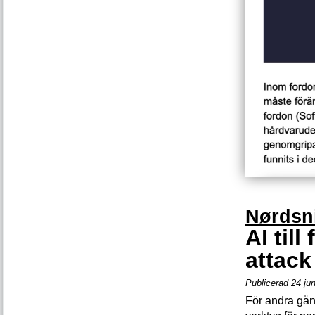
Nørdsn
AI till
attack
Publicerad 24 ju
För andra gån