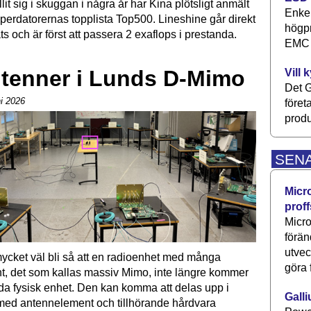
llit sig i skuggan i några år har Kina plötsligt anmält
Enkel
superdatorernas topplista Top500. Lineshine går direkt
högpr
ats och är först att passera 2 exaflops i prestanda.
EMC P
ntenner i Lunds D-Mimo
Vill 
Det G
ni 2026
föret
produ
SEN
Micr
proff
Micro
förän
utve
ycket väl bli så att en radio­enhet med många
göra 
t, det som kallas massiv Mimo, inte längre kommer
nda fysisk enhet. Den kan komma att delas upp i
Galli
med antenn­element och tillhörande hård­vara