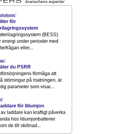
branschens experter
:
olutions
ilter för
erilagringssystem
atterilagringssystem (BESS)
r energi under perioder med
terfrågan eller...
:
as
äter du PSRR
försörjningens förmåga att
å störningar på matningen, är
ktig parameter som visar...
:
t
laddare för litiumjon
 av laddare kan kraftigt påverka
anda hos litiumjonbatterier
om de till skillnad...