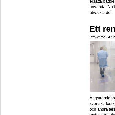
ersätta bägge 
använda. Nu ta
utveckla det.
Ett re
Publicerad 24 ju
Ångströmlabbe
svenska forskni
och andra tek
motsvarighete