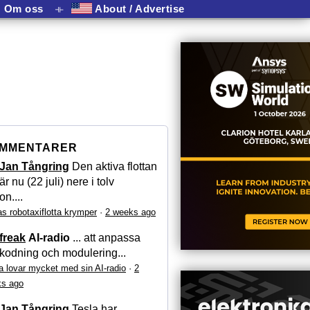
Om oss
⟛
About / Advertise
MMENTARER
Jan Tångring
Den aktiva flottan
är nu (22 juli) nere i tolv
on....
as robotaxiflotta krymper
·
2 weeks ago
freak
AI-radio
... att anpassa
kodning och modulering...
a lovar mycket med sin AI-radio
·
2
s ago
Jan Tångring
Tesla har