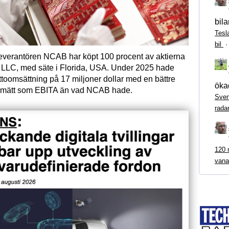
bila
Tesl
bil
everantören NCAB har köpt 100 procent av aktierna
 LLC, med säte i Florida, USA. Under 2025 hade
ttoomsättning på 17 miljoner dollar med en bättre
ökad
l mätt som EBITA än vad NCAB hade.
Sven
rada
120 m
vana