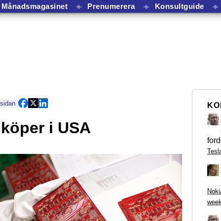
Månadsmagasinet
⟛
Prenumerera
⟛
Konsultguide
⟛
 sidan
KO
köper i USA
ford
Tesl
Noki
week