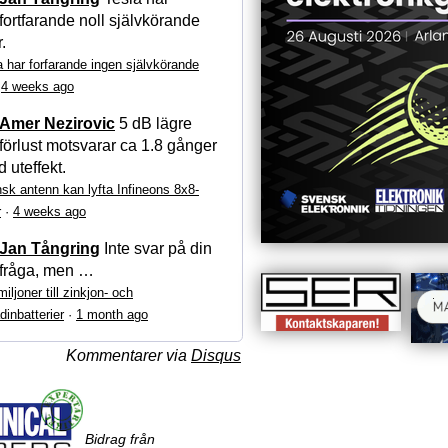
fortfarande noll självkörande
r.
a har forfarande ingen självkörande
·
4 weeks ago
Amer Nezirovic
5 dB lägre
förlust motsvarar ca 1.8 gånger
 uteffekt.
sk antenn kan lyfta Infineons 8x8-
r
·
4 weeks ago
Jan Tångring
Inte svar på din
fråga, men …
iljoner till zinkjon- och
dinbatterier
·
1 month ago
Kommentarer via
Disqus
Bidrag från