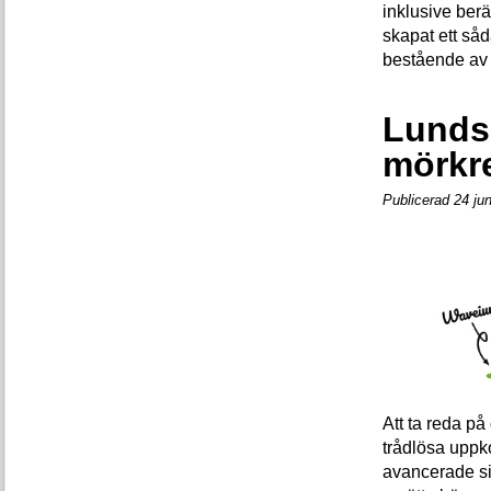
inklusive ber
skapat ett så
bestående av 
Lunds 
mörkre
Publicerad 24 ju
Att ta reda på
trådlösa uppk
avancerade si