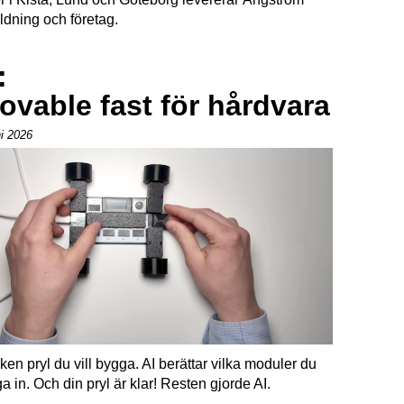
ildning och företag.
:
vable fast för hårdvara
ni 2026
lken pryl du vill bygga. AI berättar vilka moduler du
 in. Och din pryl är klar! Resten gjorde AI.