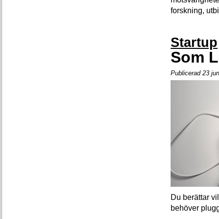
forskning, utb
Startup
Som Lo
Publicerad 23 ju
Du berättar vi
behöver plugga