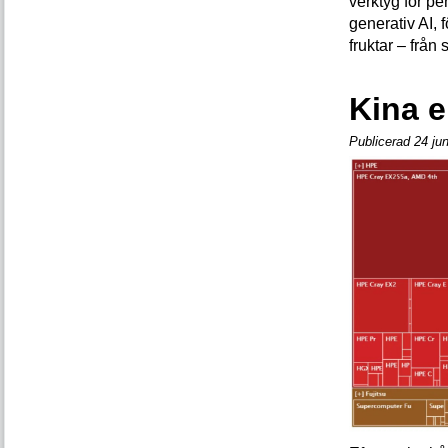
verktyg för pe
generativ AI, 
fruktar – från
Kina e
Publicerad 24 ju